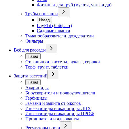
Фитинги для труб (муфты, углы и др)
Трубы и шланги
Назад
LayFlat (Лэйфлэт)
Садовые шланги
Туманообразователи, дождеватели
Фильтры
Всё для рассады
Назад
Стаканчики, кассеты, рукава, горшки
Торф, грунт, таблетки
Защита растений
Назад
Акарициды
Биоускорители и почвоулучшители
Гербициды
Замазки и защита от ожогов
Инсектициды и акарициды ЛПХ
Инсектициды и акарициды ПРОФ
Прилипатели и адьюванты
Регуляторы роста