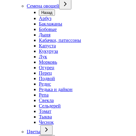
Семена овощей
Назад
Арбуз
Баклажаны
Бобовые
Дыня
Кабачки, патиссоны
Капуста
Кукуруза
Лук
Морковь
Огурец
Перец
Подвой
Редис
Редька и дайкон
Репа
Свекла
Сельдерей
Томат
Тыква
Чеснок
Цветы