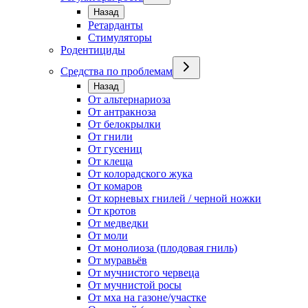
Назад
Ретарданты
Стимуляторы
Родентициды
Средства по проблемам
Назад
От альтернариоза
От антракноза
От белокрылки
От гнили
От гусениц
От клеща
От колорадского жука
От комаров
От корневых гнилей / черной ножки
От кротов
От медведки
От моли
От монолиоза (плодовая гниль)
От муравьёв
От мучнистого червеца
От мучнистой росы
От мха на газоне/участке