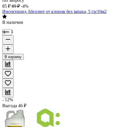
По запросу
85
₽
89
₽
-4%
Инсектицид Абсолют от клопов без запаха, 5 гр/10м2
В наличии
мин. 1
В корзину
- 12%
Выгода
46
₽