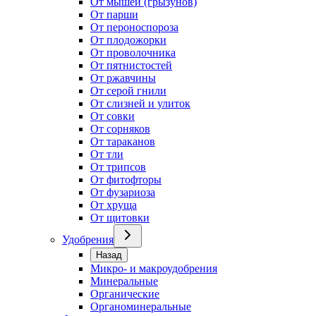
От мышей (грызунов)
От парши
От пероноспороза
От плодожорки
От проволочника
От пятнистостей
От ржавчины
От серой гнили
От слизней и улиток
От совки
От сорняков
От тараканов
От тли
От трипсов
От фитофторы
От фузариоза
От хруща
От щитовки
Удобрения
Назад
Микро- и макроудобрения
Минеральные
Органические
Органоминеральные