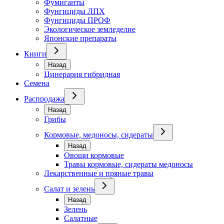
Фумиганты
Фунгициды ЛПХ
Фунгициды ПРОФ
Экологическое земледелие
Японские препараты
Книги
Назад
Цинерария гибридная
Семена
Распродажа
Назад
Грибы
Кормовые, медоносы, сидераты
Назад
Овощи кормовые
Травы кормовые, сидераты медоносы
Лекарственные и пряные травы
Салат и зелень
Назад
Зелень
Салатные