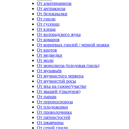
От альтернариоза
От антракноза
От белокрылки
От гнили
От гусениц
От клеща
От колорадского жука
От комаров
От корневых гнилей / черной ножки
От кротов
От медведки
От моли
От монолиоза (плодовая гниль)
От муравьёв
От мучнистого червеца
От мучнистой росы
От мха на газоне/участке
От мышей (грызунов)
От парши
От пероноспороза
От плодожорки
От проволочника
От пятнистостей
От ржавчины
От серой гнили