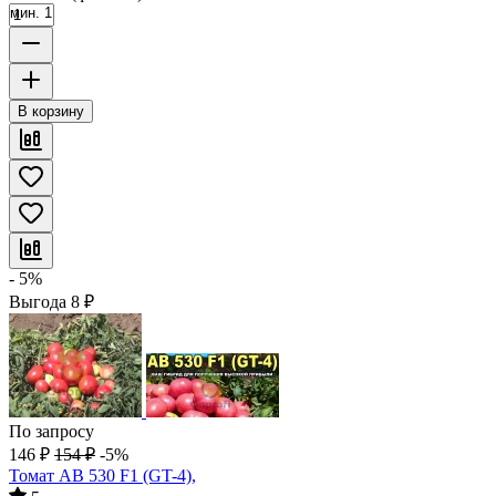
мин. 1
В корзину
- 5%
Выгода
8
₽
По запросу
146
₽
154
₽
-5%
Томат AB 530 F1 (GT-4),