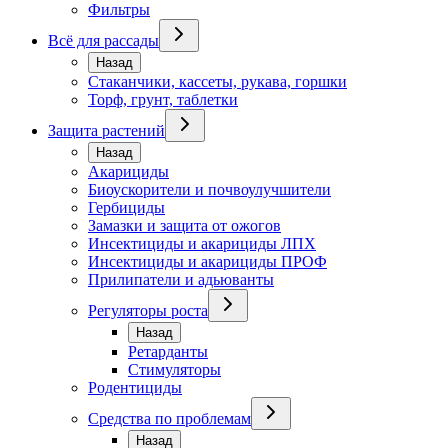
Фильтры
Всё для рассады
Назад
Стаканчики, кассеты, рукава, горшки
Торф, грунт, таблетки
Защита растений
Назад
Акарициды
Биоускорители и почвоулучшители
Гербициды
Замазки и защита от ожогов
Инсектициды и акарициды ЛПХ
Инсектициды и акарициды ПРОФ
Прилипатели и адьюванты
Регуляторы роста
Назад
Ретарданты
Стимуляторы
Родентициды
Средства по проблемам
Назад