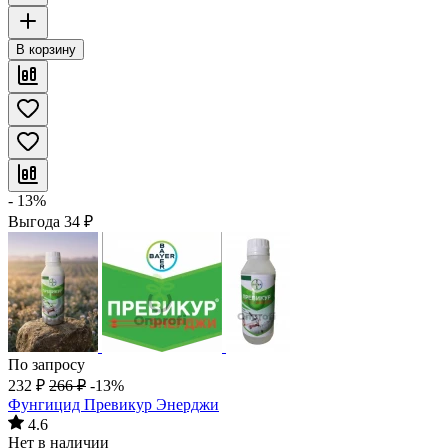
В корзину
- 13%
Выгода
34
₽
По запросу
232
₽
266
₽
-13%
Фунгицид Превикур Энерджи
4.6
Нет в наличии