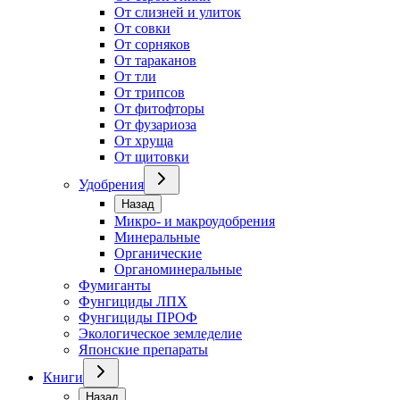
От слизней и улиток
От совки
От сорняков
От тараканов
От тли
От трипсов
От фитофторы
От фузариоза
От хруща
От щитовки
Удобрения
Назад
Микро- и макроудобрения
Минеральные
Органические
Органоминеральные
Фумиганты
Фунгициды ЛПХ
Фунгициды ПРОФ
Экологическое земледелие
Японские препараты
Книги
Назад