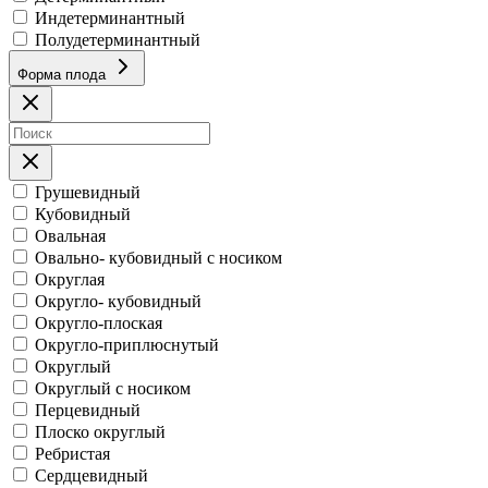
Индетерминантный
Полудетерминантный
Форма плода
Грушевидный
Кубовидный
Овальная
Овально- кубовидный с носиком
Округлая
Округло- кубовидный
Округло-плоская
Округло-приплюснутый
Округлый
Округлый с носиком
Перцевидный
Плоско округлый
Ребристая
Сердцевидный