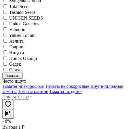
Syngenta семена
Takii Seeds
Tashido Seeds
UNIGEN SEEDS
United Genetics
Vilmorin
Yuksel Tohum
Аэлита
Гавриш
Ницсса
Поиск Овощи
Седек
Семко
Показать
Часто ищут:
Томаты низкорослые
Томаты высокорослые
Крупноплодные
томаты
Томаты ранние
Томаты поздние
Показать еще
- 8%
Выгода
1
₽