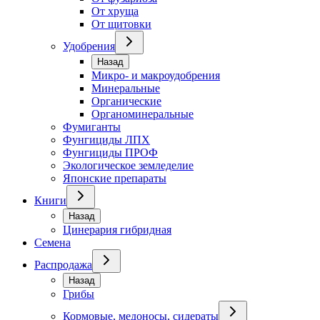
От хруща
От щитовки
Удобрения
Назад
Микро- и макроудобрения
Минеральные
Органические
Органоминеральные
Фумиганты
Фунгициды ЛПХ
Фунгициды ПРОФ
Экологическое земледелие
Японские препараты
Книги
Назад
Цинерария гибридная
Семена
Распродажа
Назад
Грибы
Кормовые, медоносы, сидераты