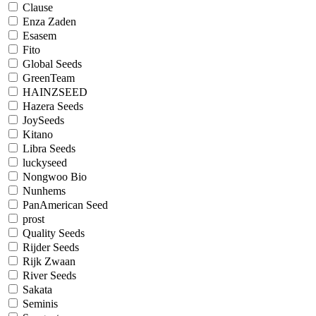
Clause
Enza Zaden
Esasem
Fito
Global Seeds
GreenTeam
HAINZSEED
Hazera Seeds
JoySeeds
Kitano
Libra Seeds
luckyseed
Nongwoo Bio
Nunhems
PanAmerican Seed
prost
Quality Seeds
Rijder Seeds
Rijk Zwaan
River Seeds
Sakata
Seminis