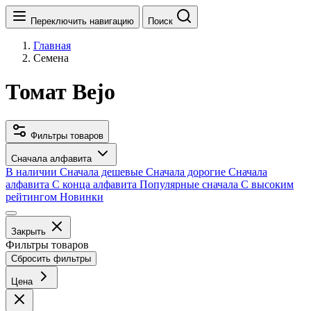
Переключить навигацию
Поиск
Главная
Семена
Томат Bejo
Фильтры товаров
Сначала алфавита
В наличии
Сначала дешевые
Сначала дорогие
Сначала
алфавита
С конца алфавита
Популярные сначала
С высоким
рейтингом
Новинки
Закрыть
Фильтры товаров
Сбросить фильтры
Цена