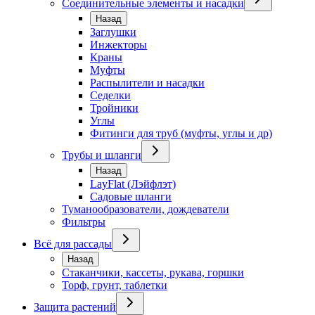
Соединительные элементы и насадки
Назад
Заглушки
Инжекторы
Краны
Муфты
Распылители и насадки
Седелки
Тройники
Углы
Фитинги для труб (муфты, углы и др)
Трубы и шланги
Назад
LayFlat (Лэйфлэт)
Садовые шланги
Туманообразователи, дождеватели
Фильтры
Всё для рассады
Назад
Стаканчики, кассеты, рукава, горшки
Торф, грунт, таблетки
Защита растений