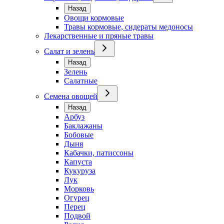
Назад
Овощи кормовые
Травы кормовые, сидераты медоносы
Лекарственные и пряные травы
Салат и зелень
Назад
Зелень
Салатные
Семена овощей
Назад
Арбуз
Баклажаны
Бобовые
Дыня
Кабачки, патиссоны
Капуста
Кукуруза
Лук
Морковь
Огурец
Перец
Подвой