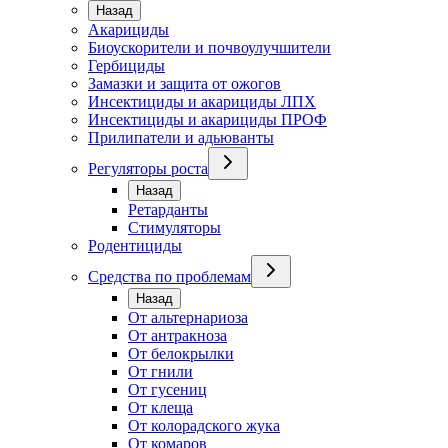
Назад
Акарициды
Биоускорители и почвоулучшители
Гербициды
Замазки и защита от ожогов
Инсектициды и акарициды ЛПХ
Инсектициды и акарициды ПРОФ
Прилипатели и адьюванты
Регуляторы роста
Назад
Ретарданты
Стимуляторы
Родентициды
Средства по проблемам
Назад
От альтернариоза
От антракноза
От белокрылки
От гнили
От гусениц
От клеща
От колорадского жука
От комаров