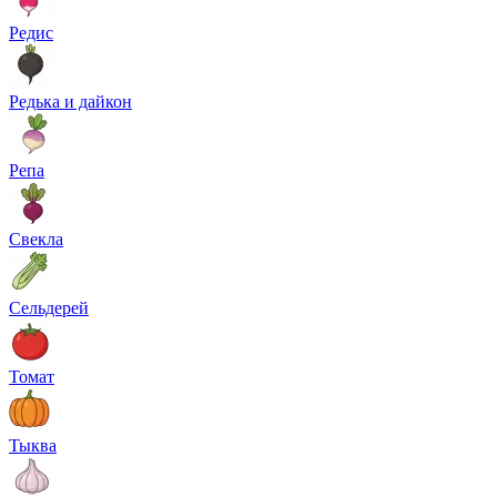
Редис
Редька и дайкон
Репа
Свекла
Сельдерей
Томат
Тыква