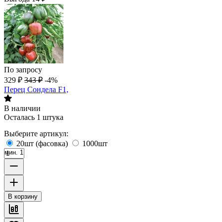
По запросу
329
₽
343
₽
-4%
Перец Сондела F1,
В наличии
Осталась 1 штука
Выберите артикул:
20шт (фасовка)
1000шт
мин. 1
В корзину