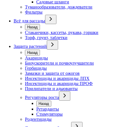
Садовые шланги
Туманообразователи, дождеватели
Фильтры
Всё для рассады
Назад
Стаканчики, кассеты, рукава, горшки
Торф, грунт, таблетки
Защита растений
Назад
Акарициды
Биоускорители и почвоулучшители
Гербициды
Замазки и защита от ожогов
Инсектициды и акарициды ЛПХ
Инсектициды и акарициды ПРОФ
Прилипатели и адьюванты
Регуляторы роста
Назад
Ретарданты
Стимуляторы
Родентициды