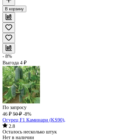
В корзину
- 8%
Выгода
4
₽
По запросу
46
₽
50
₽
-8%
Огурец F1 Каминари (KS90),
2.8
Осталось несколько штук
Нет в наличии