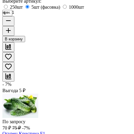
Выберите артикул:
250шт
5шт (фасовка)
1000шт
мин. 1
В корзину
- 7%
Выгода
5
₽
По запросу
70
₽
75
₽
-7%
Огурец Кристина F1,