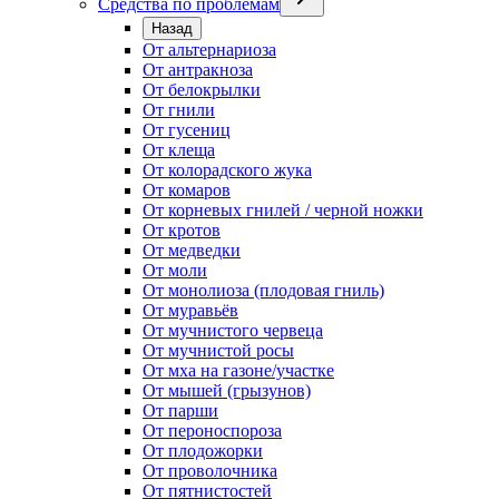
Средства по проблемам
Назад
От альтернариоза
От антракноза
От белокрылки
От гнили
От гусениц
От клеща
От колорадского жука
От комаров
От корневых гнилей / черной ножки
От кротов
От медведки
От моли
От монолиоза (плодовая гниль)
От муравьёв
От мучнистого червеца
От мучнистой росы
От мха на газоне/участке
От мышей (грызунов)
От парши
От пероноспороза
От плодожорки
От проволочника
От пятнистостей