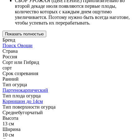
СБОР УРОЖАЯ (ЦВЕТЕНИЕ) Приблизительно во
второй декаде июля появляются первые плоды,
количество которых с каждым днем ощутимо
увеличивается. Поэтому нужно быть всегда наготове,
чтобы успевать их перерабатывать.
Показать полностью
Бренд
Поиск Овощи
Страна
Россия
Сорт или Гибрид
сорт
Срок созревания
Ранний
Тип огурца
Партенокарпический
Тип плода огурца
Корнишон до 14см
Тип поверхности огурца
Среднебугорчатый
Высота
13 см
Ширина
10 см