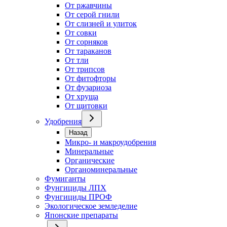
От ржавчины
От серой гнили
От слизней и улиток
От совки
От сорняков
От тараканов
От тли
От трипсов
От фитофторы
От фузариоза
От хруща
От щитовки
Удобрения
Назад
Микро- и макроудобрения
Минеральные
Органические
Органоминеральные
Фумиганты
Фунгициды ЛПХ
Фунгициды ПРОФ
Экологическое земледелие
Японские препараты