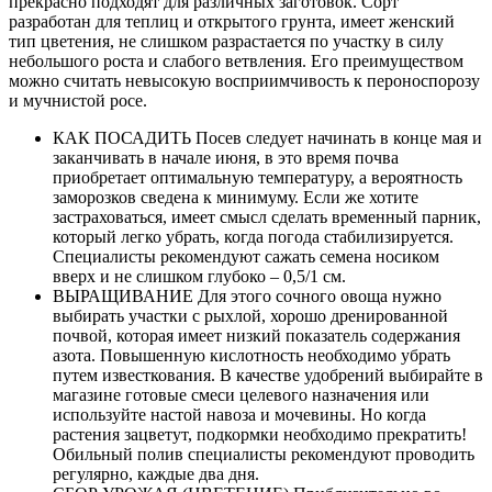
прекрасно подходят для различных заготовок. Сорт
разработан для теплиц и открытого грунта, имеет женский
тип цветения, не слишком разрастается по участку в силу
небольшого роста и слабого ветвления. Его преимуществом
можно считать невысокую восприимчивость к пероноспорозу
и мучнистой росе.
КАК ПОСАДИТЬ Посев следует начинать в конце мая и
заканчивать в начале июня, в это время почва
приобретает оптимальную температуру, а вероятность
заморозков сведена к минимуму. Если же хотите
застраховаться, имеет смысл сделать временный парник,
который легко убрать, когда погода стабилизируется.
Специалисты рекомендуют сажать семена носиком
вверх и не слишком глубоко – 0,5/1 см.
ВЫРАЩИВАНИЕ Для этого сочного овоща нужно
выбирать участки с рыхлой, хорошо дренированной
почвой, которая имеет низкий показатель содержания
азота. Повышенную кислотность необходимо убрать
путем известкования. В качестве удобрений выбирайте в
магазине готовые смеси целевого назначения или
используйте настой навоза и мочевины. Но когда
растения зацветут, подкормки необходимо прекратить!
Обильный полив специалисты рекомендуют проводить
регулярно, каждые два дня.