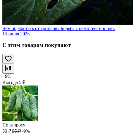
Чем обработать от трипсов? Борьба с резистентностью.
15 июля 2026
С этим товаром покупают
- 9%
Выгода
5
₽
По запросу
50
₽
55
₽
-9%