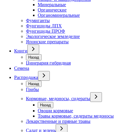
Минеральные
Органические
Органоминеральные
Фумиганты
Фунгициды ЛПХ
Фунгициды ПРОФ
Экологическое земледелие
Японские препараты
Книги
Назад
Цинерария гибридная
Семена
Распродажа
Назад
Грибы
Кормовые, медоносы, сидераты
Назад
Овощи кормовые
Травы кормовые, сидераты медоносы
Лекарственные и пряные травы
Салат и зелень