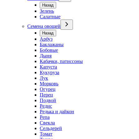
Назад
Зелень
Салатные
Семена овощей
Назад
Арбуз
Баклажаны
Бобовые
Дыня
Кабачки, патиссоны
Капуста
Кукуруза
Лук
Морковь
Огурец
Перец
Подвой
Редис
Редька и дайкон
Репа
Свекла
Сельдерей
Томат