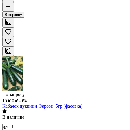
В корзину
По запросу
15
₽
0
₽
-0%
Кабачок цуккини Фараон, 5гр (фасовка)
В наличии
мин. 1