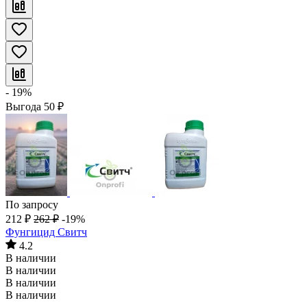
- 19%
Выгода
50
₽
По запросу
212
₽
262
₽
-19%
Фунгицид Свитч
4.2
В наличии
В наличии
В наличии
В наличии