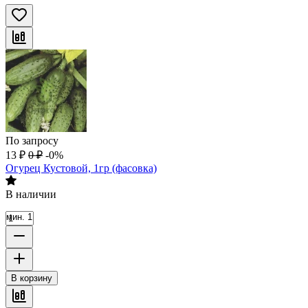
По запросу
13
₽
0
₽
-0%
Огурец Кустовой, 1гр (фасовка)
В наличии
мин. 1
В корзину