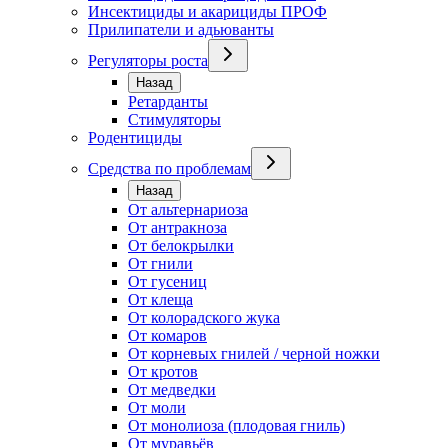
Инсектициды и акарициды ПРОФ
Прилипатели и адьюванты
Регуляторы роста
Назад
Ретарданты
Стимуляторы
Родентициды
Средства по проблемам
Назад
От альтернариоза
От антракноза
От белокрылки
От гнили
От гусениц
От клеща
От колорадского жука
От комаров
От корневых гнилей / черной ножки
От кротов
От медведки
От моли
От монолиоза (плодовая гниль)
От муравьёв