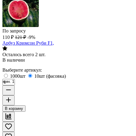
По запросу
110
₽
121
₽
-9%
Арбуз Кримсон Руби F1,
Осталось всего 2 шт.
В наличии
Выберите артикул:
1000шт
10шт (фасовка)
мин. 1
В корзину