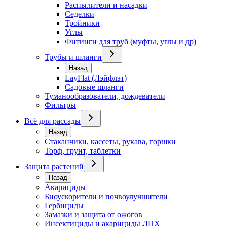
Распылители и насадки
Седелки
Тройники
Углы
Фитинги для труб (муфты, углы и др)
Трубы и шланги
Назад
LayFlat (Лэйфлэт)
Садовые шланги
Туманообразователи, дождеватели
Фильтры
Всё для рассады
Назад
Стаканчики, кассеты, рукава, горшки
Торф, грунт, таблетки
Защита растений
Назад
Акарициды
Биоускорители и почвоулучшители
Гербициды
Замазки и защита от ожогов
Инсектициды и акарициды ЛПХ