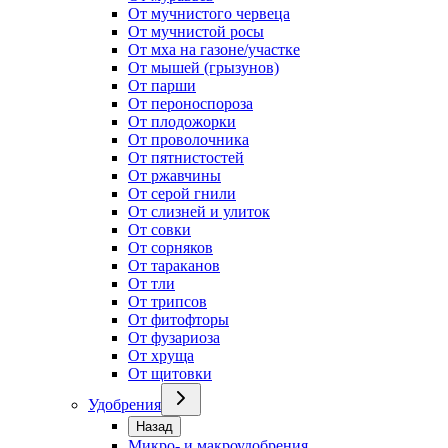
От мучнистого червеца
От мучнистой росы
От мха на газоне/участке
От мышей (грызунов)
От парши
От пероноспороза
От плодожорки
От проволочника
От пятнистостей
От ржавчины
От серой гнили
От слизней и улиток
От совки
От сорняков
От тараканов
От тли
От трипсов
От фитофторы
От фузариоза
От хруща
От щитовки
Удобрения
Назад
Микро- и макроудобрения