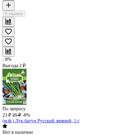
В корзину
- 8%
Выгода
2
₽
По запросу
23
₽
25
₽
-8%
(м.ф.) Лук батун Русский зимний, 1 г
Нет в наличии