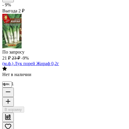
- 9%
Выгода
2
₽
По запросу
21
₽
23
₽
-9%
(м.ф.) Лук порей Жираф 0,2г
Нет в наличии
мин. 1
В корзину