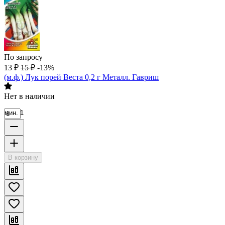
По запросу
13
₽
15
₽
-13%
(м.ф.) Лук порей Веста 0,2 г Металл. Гавриш
Нет в наличии
мин. 1
В корзину