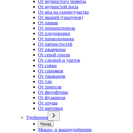
От мучнистого червеца
От мучнистой росы
От мха на газоне/участке
От мышей (грызунов)
От парши
От пероноспороза
От плодожорки
От проволочника
От пятнистостей
От ржавчины
От серой гнили
От слизней и улиток
От совки
От сорняков
От тараканов
От тли
От трипсов
От фитофторы
От фузариоза
От хруща
От щитовки
Удобрения
Назад
Микро- и макроудобрения