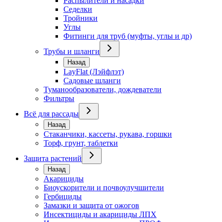
Распылители и насадки
Седелки
Тройники
Углы
Фитинги для труб (муфты, углы и др)
Трубы и шланги
Назад
LayFlat (Лэйфлэт)
Садовые шланги
Туманообразователи, дождеватели
Фильтры
Всё для рассады
Назад
Стаканчики, кассеты, рукава, горшки
Торф, грунт, таблетки
Защита растений
Назад
Акарициды
Биоускорители и почвоулучшители
Гербициды
Замазки и защита от ожогов
Инсектициды и акарициды ЛПХ