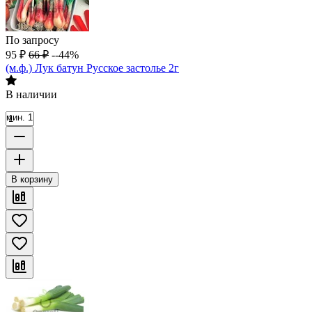
По запросу
95
₽
66
₽
--44%
(м.ф.) Лук батун Русское застолье 2г
В наличии
мин. 1
В корзину