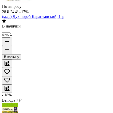
По запросу
28
₽
24
₽
--17%
(м.ф.) Лук порей Карантанский, 1гр
В наличии
мин. 1
В корзину
- 18%
Выгода
7
₽