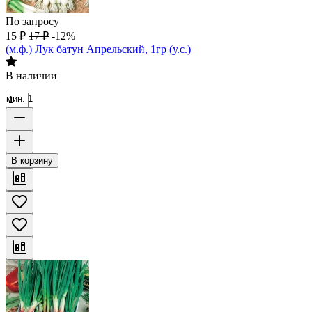
По запросу
15
₽
17
₽
-12%
(м.ф.) Лук батун Апрельский, 1гр (у.с.)
В наличии
мин. 1
В корзину