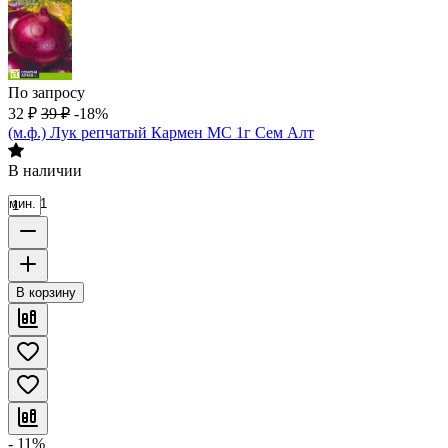
По запросу
32
₽
39
₽
-18%
(м.ф.) Лук репчатый Кармен МС 1г Сем Алт
В наличии
мин. 1
В корзину
- 11%