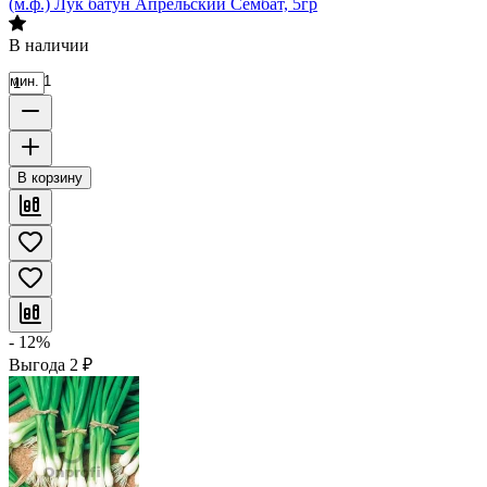
(м.ф.) Лук батун Апрельский Сембат, 5гр
В наличии
мин. 1
В корзину
- 12%
Выгода
2
₽