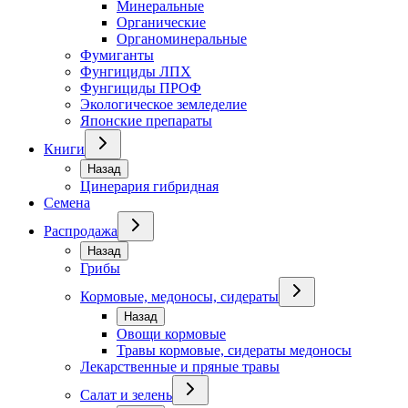
Минеральные
Органические
Органоминеральные
Фумиганты
Фунгициды ЛПХ
Фунгициды ПРОФ
Экологическое земледелие
Японские препараты
Книги
Назад
Цинерария гибридная
Семена
Распродажа
Назад
Грибы
Кормовые, медоносы, сидераты
Назад
Овощи кормовые
Травы кормовые, сидераты медоносы
Лекарственные и пряные травы
Салат и зелень