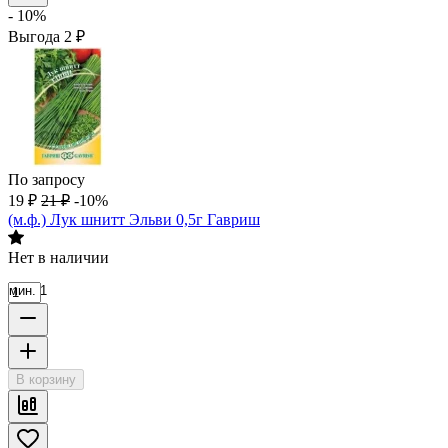
- 10%
Выгода
2
₽
По запросу
19
₽
21
₽
-10%
(м.ф.) Лук шнитт Эльви 0,5г Гавриш
Нет в наличии
мин. 1
В корзину