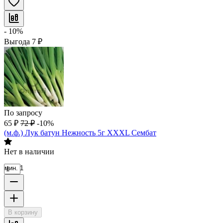
- 10%
Выгода
7
₽
По запросу
65
₽
72
₽
-10%
(м.ф.) Лук батун Нежность 5г ХХХL Сембат
Нет в наличии
мин. 1
В корзину