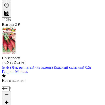
- 12%
Выгода
2
₽
По запросу
15
₽
17
₽
-12%
(м.ф.) Лук репчатый (на зелень) Красный салатный 0,5г
Гавриш Металл.
Нет в наличии
мин. 1