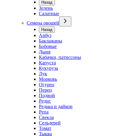
Назад
Зелень
Салатные
Семена овощей
Назад
Арбуз
Баклажаны
Бобовые
Дыня
Кабачки, патиссоны
Капуста
Кукуруза
Лук
Морковь
Огурец
Перец
Подвой
Редис
Редька и дайкон
Репа
Свекла
Сельдерей
Томат
Тыква