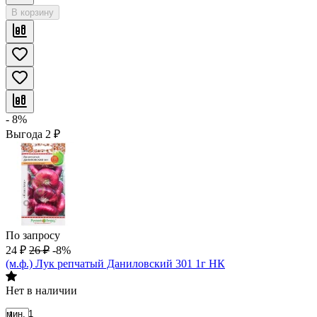
В корзину
- 8%
Выгода
2
₽
По запросу
24
₽
26
₽
-8%
(м.ф.) Лук репчатый Даниловский 301 1г НК
Нет в наличии
мин. 1