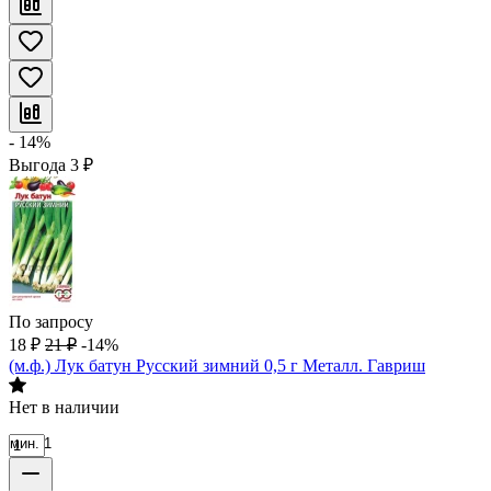
- 14%
Выгода
3
₽
По запросу
18
₽
21
₽
-14%
(м.ф.) Лук батун Русский зимний 0,5 г Металл. Гавриш
Нет в наличии
мин. 1