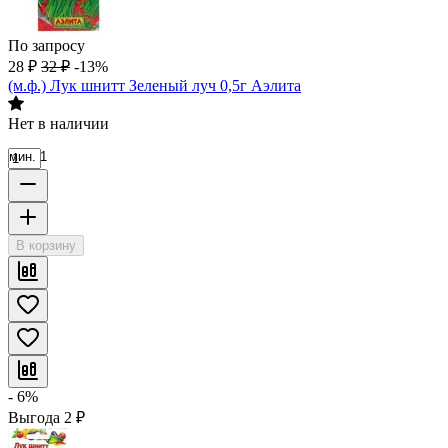
По запросу
28
₽
32
₽
-13%
(м.ф.) Лук шнитт Зеленый луч 0,5г Аэлита
Нет в наличии
мин. 1
В корзину
- 6%
Выгода
2
₽