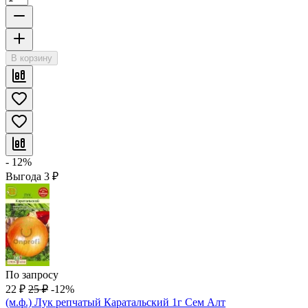
В корзину
- 12%
Выгода
3
₽
По запросу
22
₽
25
₽
-12%
(м.ф.) Лук репчатый Каратальский 1г Сем Алт