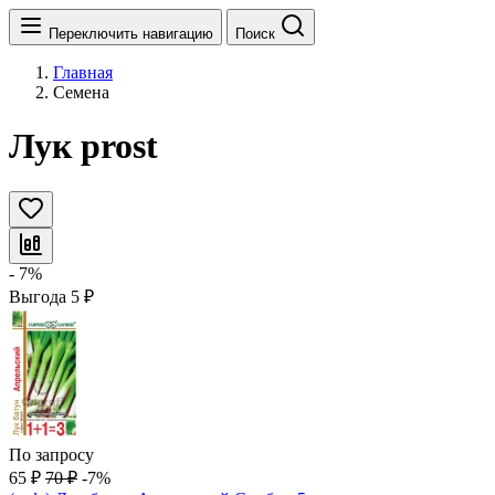
Переключить навигацию
Поиск
Главная
Семена
Лук prost
- 7%
Выгода
5
₽
По запросу
65
₽
70
₽
-7%