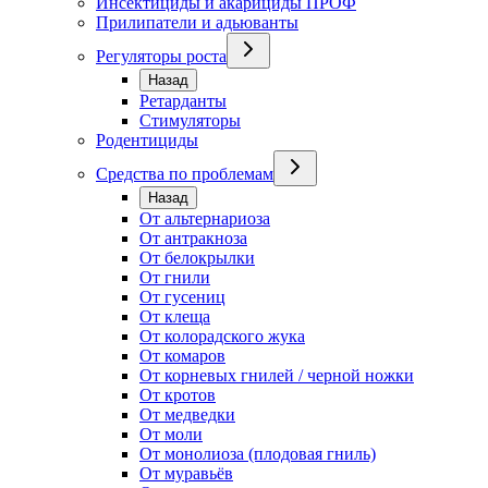
Инсектициды и акарициды ПРОФ
Прилипатели и адьюванты
Регуляторы роста
Назад
Ретарданты
Стимуляторы
Родентициды
Средства по проблемам
Назад
От альтернариоза
От антракноза
От белокрылки
От гнили
От гусениц
От клеща
От колорадского жука
От комаров
От корневых гнилей / черной ножки
От кротов
От медведки
От моли
От монолиоза (плодовая гниль)
От муравьёв