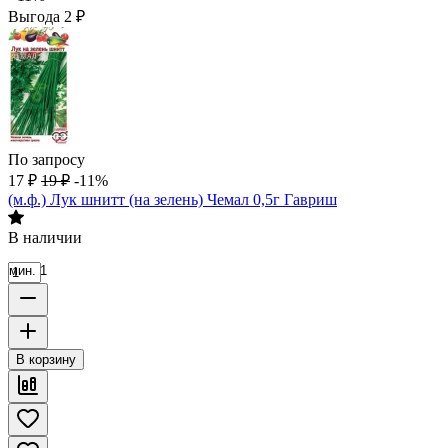
Выгода
2
₽
По запросу
17
₽
19
₽
-11%
(м.ф.) Лук шнитт (на зелень) Чемал 0,5г Гавриш
В наличии
мин. 1
В корзину