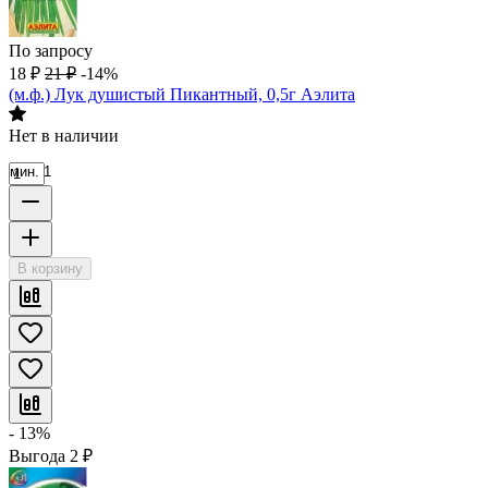
По запросу
18
₽
21
₽
-14%
(м.ф.) Лук душистый Пикантный, 0,5г Аэлита
Нет в наличии
мин. 1
В корзину
- 13%
Выгода
2
₽