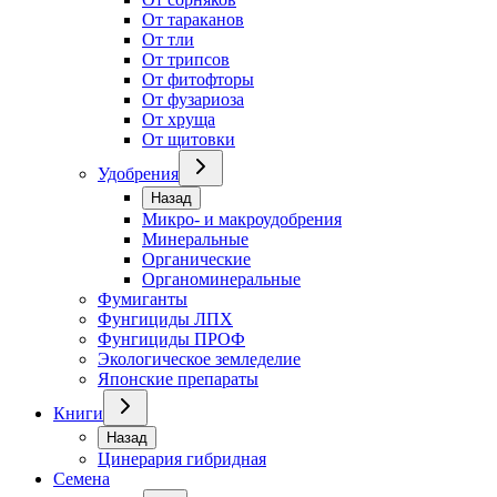
От тараканов
От тли
От трипсов
От фитофторы
От фузариоза
От хруща
От щитовки
Удобрения
Назад
Микро- и макроудобрения
Минеральные
Органические
Органоминеральные
Фумиганты
Фунгициды ЛПХ
Фунгициды ПРОФ
Экологическое земледелие
Японские препараты
Книги
Назад
Цинерария гибридная
Семена