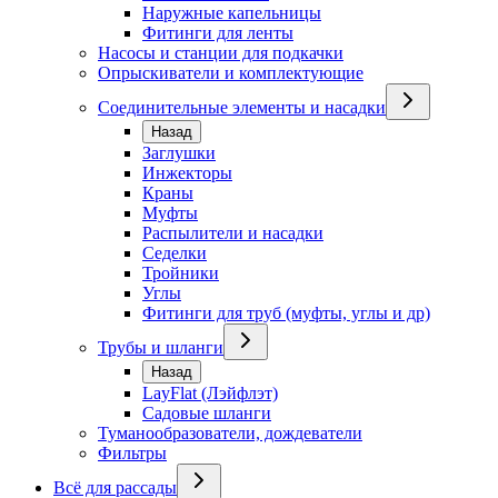
Наружные капельницы
Фитинги для ленты
Насосы и станции для подкачки
Опрыскиватели и комплектующие
Соединительные элементы и насадки
Назад
Заглушки
Инжекторы
Краны
Муфты
Распылители и насадки
Седелки
Тройники
Углы
Фитинги для труб (муфты, углы и др)
Трубы и шланги
Назад
LayFlat (Лэйфлэт)
Садовые шланги
Туманообразователи, дождеватели
Фильтры
Всё для рассады