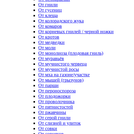
От гнили
От гусениц
От клеща
От колорадского жука
От комаров
От корневых гнилей / черной ножки
От кротов
От медведки
От моли
От монолиоза (плодовая гниль)
От муравьёв
От мучнистого червеца
От мучнистой росы
От мха на газоне/участке
От мышей (грызунов)
От парши
От пероноспороза
От плодожорки
От проволочника
От пятнистостей
От ржавчины
От серой гнили
От слизней и улиток
От совки
От сорняков