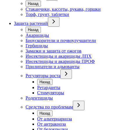
Назад
Стаканчики, кассеты, рукава, горшки
Торф, грунт, таблетки
Защита растений
Назад
Акарициды
Биоускорители и почвоулучшители
Гербициды
Замазки и защита от ожогов
Инсектициды и акарициды ЛПХ
Инсектициды и акарициды ПРОФ
Прилипатели и адьюванты
Регуляторы роста
Назад
Ретарданты
Стимуляторы
Родентициды
Средства по проблемам
Назад
От альтернариоза
От антракноза
От белокрылки