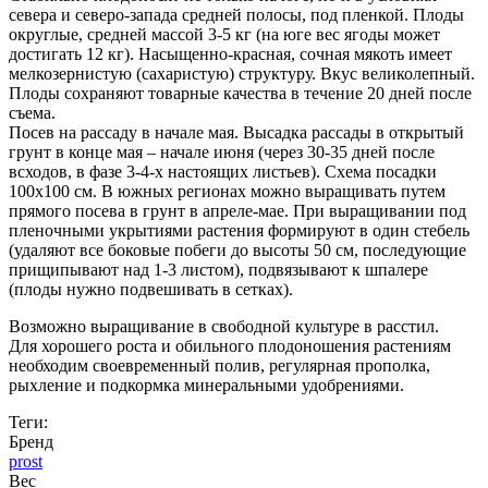
севера и северо-запада средней полосы, под пленкой. Плоды
округлые, средней массой 3-5 кг (на юге вес ягоды может
достигать 12 кг). Насыщенно-красная, сочная мякоть имеет
мелкозернистую (сахаристую) структуру. Вкус великолепный.
Плоды сохраняют товарные качества в течение 20 дней после
съема.
Посев на рассаду в начале мая. Высадка рассады в открытый
грунт в конце мая – начале июня (через 30-35 дней после
всходов, в фазе 3-4-х настоящих листьев). Схема посадки
100х100 см. В южных регионах можно выращивать путем
прямого посева в грунт в апреле-мае. При выращивании под
пленочными укрытиями растения формируют в один стебель
(удаляют все боковые побеги до высоты 50 см, последующие
прищипывают над 1-3 листом), подвязывают к шпалере
(плоды нужно подвешивать в сетках).
Возможно выращивание в свободной культуре в расстил.
Для хорошего роста и обильного плодоношения растениям
необходим своевременный полив, регулярная прополка,
рыхление и подкормка минеральными удобрениями.
Теги:
Бренд
prost
Вес