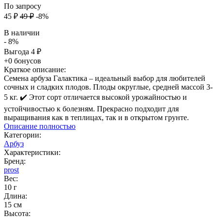
По запросу
45
₽
49
₽
-8%
В наличии
- 8%
Выгода
4
₽
+0 бонусов
Краткое описание:
Семена арбуза Галактика – идеальный выбор для любителей
сочных и сладких плодов. Плоды округлые, средней массой 3-
5 кг. ✔️ Этот сорт отличается высокой урожайностью и
устойчивостью к болезням. Прекрасно подходит для
выращивания как в теплицах, так и в открытом грунте.
Описание полностью
Категории:
Арбуз
Характеристики:
Бренд:
prost
Вес:
10 г
Длина:
15 см
Высота: