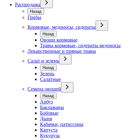
Распродажа
Назад
Грибы
Кормовые, медоносы, сидераты
Назад
Овощи кормовые
Травы кормовые, сидераты медоносы
Лекарственные и пряные травы
Салат и зелень
Назад
Зелень
Салатные
Семена овощей
Назад
Арбуз
Баклажаны
Бобовые
Дыня
Кабачки, патиссоны
Капуста
Кукуруза