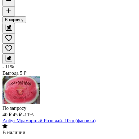
В корзину
- 11%
Выгода
5
₽
По запросу
40
₽
45
₽
-11%
Арбуз Мраморный Розовый, 10гр (фасовка)
В наличии