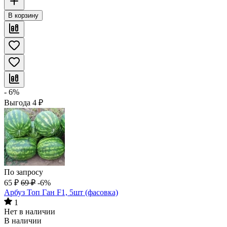
В корзину
- 6%
Выгода
4
₽
По запросу
65
₽
69
₽
-6%
Арбуз Топ Ган F1, 5шт (фасовка)
1
Нет в наличии
В наличии