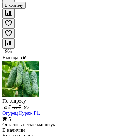
В корзину
- 9%
Выгода
5
₽
По запросу
50
₽
55
₽
-9%
Огурец Кураж F1,
5
Осталось несколько штук
В наличии
Нет в наличии