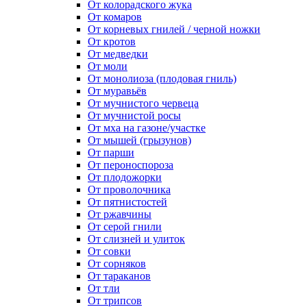
От колорадского жука
От комаров
От корневых гнилей / черной ножки
От кротов
От медведки
От моли
От монолиоза (плодовая гниль)
От муравьёв
От мучнистого червеца
От мучнистой росы
От мха на газоне/участке
От мышей (грызунов)
От парши
От пероноспороза
От плодожорки
От проволочника
От пятнистостей
От ржавчины
От серой гнили
От слизней и улиток
От совки
От сорняков
От тараканов
От тли
От трипсов