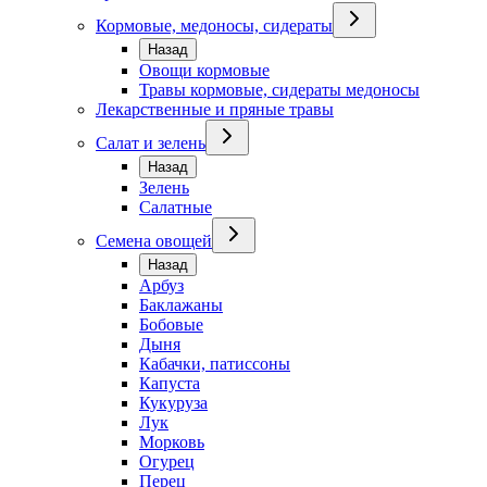
Кормовые, медоносы, сидераты
Назад
Овощи кормовые
Травы кормовые, сидераты медоносы
Лекарственные и пряные травы
Салат и зелень
Назад
Зелень
Салатные
Семена овощей
Назад
Арбуз
Баклажаны
Бобовые
Дыня
Кабачки, патиссоны
Капуста
Кукуруза
Лук
Морковь
Огурец
Перец