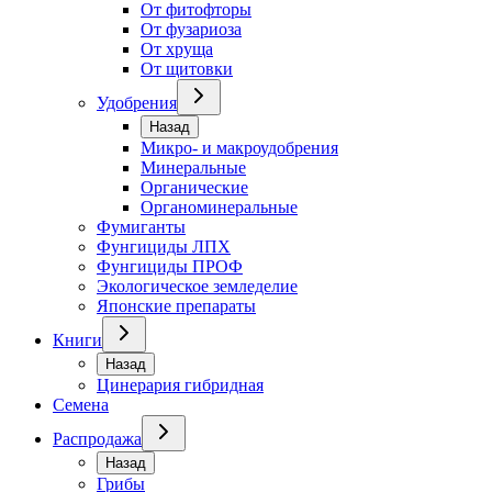
От фитофторы
От фузариоза
От хруща
От щитовки
Удобрения
Назад
Микро- и макроудобрения
Минеральные
Органические
Органоминеральные
Фумиганты
Фунгициды ЛПХ
Фунгициды ПРОФ
Экологическое земледелие
Японские препараты
Книги
Назад
Цинерария гибридная
Семена
Распродажа
Назад
Грибы