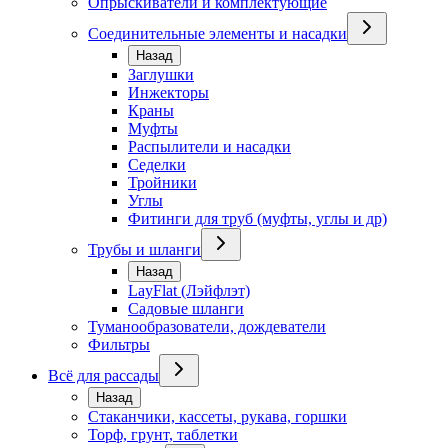
Опрыскиватели и комплектующие
Соединительные элементы и насадки
Назад
Заглушки
Инжекторы
Краны
Муфты
Распылители и насадки
Седелки
Тройники
Углы
Фитинги для труб (муфты, углы и др)
Трубы и шланги
Назад
LayFlat (Лэйфлэт)
Садовые шланги
Туманообразователи, дождеватели
Фильтры
Всё для рассады
Назад
Стаканчики, кассеты, рукава, горшки
Торф, грунт, таблетки