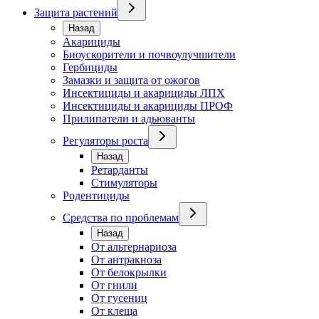
Защита растений
Назад
Акарициды
Биоускорители и почвоулучшители
Гербициды
Замазки и защита от ожогов
Инсектициды и акарициды ЛПХ
Инсектициды и акарициды ПРОФ
Прилипатели и адьюванты
Регуляторы роста
Назад
Ретарданты
Стимуляторы
Родентициды
Средства по проблемам
Назад
От альтернариоза
От антракноза
От белокрылки
От гнили
От гусениц
От клеща