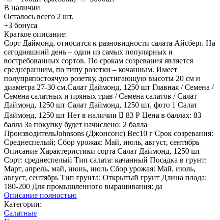
В наличии
Осталось всего 2 шт.
+3 бонуса
Краткое описание:
Сорт Даймонд, относится к разновидности салата Айсберг. На
сегодняшний день – один из самых популярных и
востребованных сортов. По срокам созревания является
среднеранним, по типу розетки – кочанным. Имеет
полупряпостоячую розетку, достигающую высоты 20 см и
диаметра 27-30 см.Салат Даймонд, 1250 шт Главная / Семена /
Семена салатных и пряных трав / Семена салатов / Салат
Даймонд, 1250 шт Салат Даймонд, 1250 шт, фото 1 Салат
Даймонд, 1250 шт Нет в наличии  83 Р Цена в баллах: 83
балла За покупку будет начислено: 2 балла
ПроизводительJohnsons (Джонсонс) Вес10 г Срок созревания:
Среднеспелый; Сбор урожая: Май, июль, август, сентябрь
Описание Характеристики сорта Салат Даймонд, 1250 шт
Сорт: среднеспелый Тип салата: качанный Посадка в грунт:
Март, апрель, май, июнь, июль Сбор урожая: Май, июль,
август, сентябрь Тип грунта: Открытый грунт Длина плода:
180-200 Для промышленного выращивания: да
Описание полностью
Категории:
Салатные