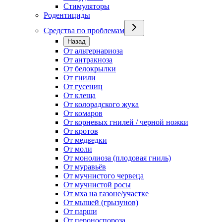
Стимуляторы
Родентициды
Средства по проблемам
Назад
От альтернариоза
От антракноза
От белокрылки
От гнили
От гусениц
От клеща
От колорадского жука
От комаров
От корневых гнилей / черной ножки
От кротов
От медведки
От моли
От монолиоза (плодовая гниль)
От муравьёв
От мучнистого червеца
От мучнистой росы
От мха на газоне/участке
От мышей (грызунов)
От парши
От пероноспороза