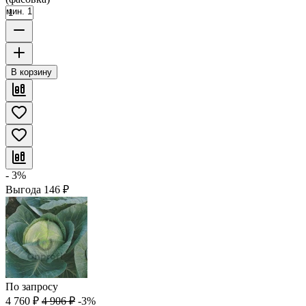
мин. 1
В корзину
- 3%
Выгода
146
₽
По запросу
4 760
₽
4 906
₽
-3%