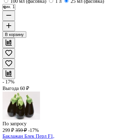
100 мл (фасовка)
1 л
25 мл (фасовка)
мин. 1
В корзину
- 17%
Выгода
60
₽
По запросу
299
₽
359
₽
-17%
Баклажан Блек Перл F1,