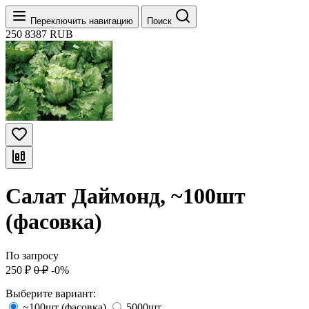
Переключить навигацию
Поиск
250
8387
RUB
Салат Даймонд, ~100шт
(фасовка)
По запросу
250
₽
0
₽
-0%
Выберите вариант:
~100шт (фасовка)
5000шт