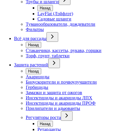
Трубы и шланги
Назад
LayFlat (Лэйфлэт)
Садовые шланги
Туманообразователи, дождеватели
Фильтры
Всё для рассады
Назад
Стаканчики, кассеты, рукава, горшки
Торф, грунт, таблетки
Защита растений
Назад
Акарициды
Биоускорители и почвоулучшители
Гербициды
Замазки и защита от ожогов
Инсектициды и акарициды ЛПХ
Инсектициды и акарициды ПРОФ
Прилипатели и адьюванты
Регуляторы роста
Назад
Ретарданты