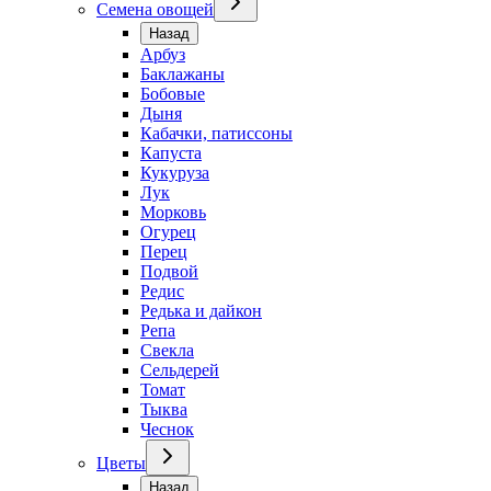
Семена овощей
Назад
Арбуз
Баклажаны
Бобовые
Дыня
Кабачки, патиссоны
Капуста
Кукуруза
Лук
Морковь
Огурец
Перец
Подвой
Редис
Редька и дайкон
Репа
Свекла
Сельдерей
Томат
Тыква
Чеснок
Цветы
Назад