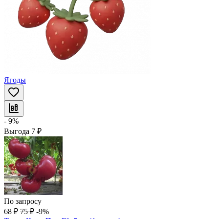
Ягоды
- 9%
Выгода
7
₽
По запросу
68
₽
75
₽
-9%