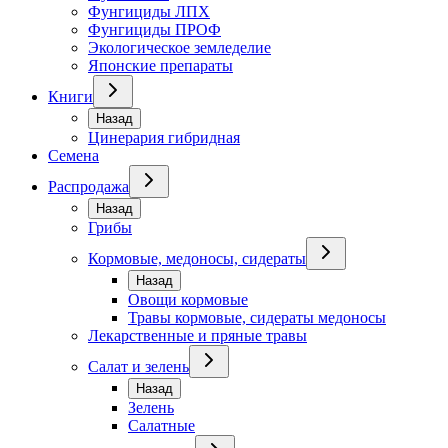
Фунгициды ЛПХ
Фунгициды ПРОФ
Экологическое земледелие
Японские препараты
Книги
Назад
Цинерария гибридная
Семена
Распродажа
Назад
Грибы
Кормовые, медоносы, сидераты
Назад
Овощи кормовые
Травы кормовые, сидераты медоносы
Лекарственные и пряные травы
Салат и зелень
Назад
Зелень
Салатные