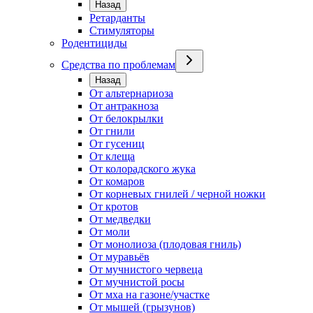
Назад
Ретарданты
Стимуляторы
Родентициды
Средства по проблемам
Назад
От альтернариоза
От антракноза
От белокрылки
От гнили
От гусениц
От клеща
От колорадского жука
От комаров
От корневых гнилей / черной ножки
От кротов
От медведки
От моли
От монолиоза (плодовая гниль)
От муравьёв
От мучнистого червеца
От мучнистой росы
От мха на газоне/участке
От мышей (грызунов)