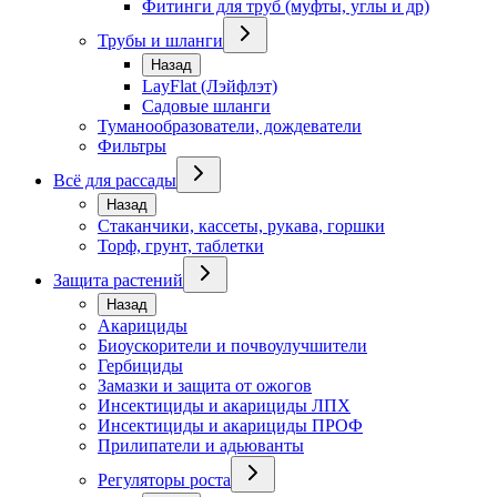
Фитинги для труб (муфты, углы и др)
Трубы и шланги
Назад
LayFlat (Лэйфлэт)
Садовые шланги
Туманообразователи, дождеватели
Фильтры
Всё для рассады
Назад
Стаканчики, кассеты, рукава, горшки
Торф, грунт, таблетки
Защита растений
Назад
Акарициды
Биоускорители и почвоулучшители
Гербициды
Замазки и защита от ожогов
Инсектициды и акарициды ЛПХ
Инсектициды и акарициды ПРОФ
Прилипатели и адьюванты
Регуляторы роста