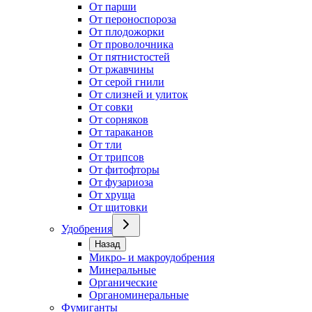
От парши
От пероноспороза
От плодожорки
От проволочника
От пятнистостей
От ржавчины
От серой гнили
От слизней и улиток
От совки
От сорняков
От тараканов
От тли
От трипсов
От фитофторы
От фузариоза
От хруща
От щитовки
Удобрения
Назад
Микро- и макроудобрения
Минеральные
Органические
Органоминеральные
Фумиганты