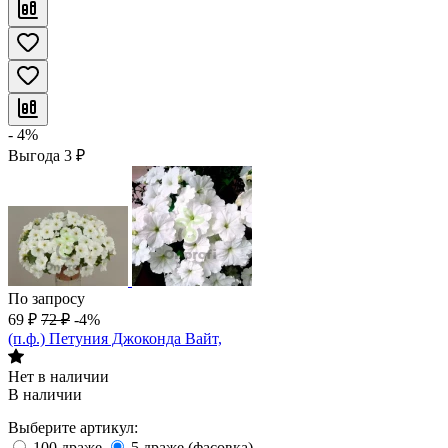
- 4%
Выгода
3
₽
По запросу
69
₽
72
₽
-4%
(п.ф.) Петуния Джоконда Вайт,
Нет в наличии
В наличии
Выберите артикул:
100 драже
5 драже (фасовка)