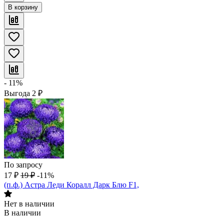
В корзину
- 11%
Выгода
2
₽
По запросу
17
₽
19
₽
-11%
(п.ф.) Астра Леди Коралл Дарк Блю F1,
Нет в наличии
В наличии