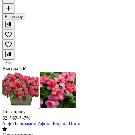
В корзину
- 7%
Выгода
5
₽
По запросу
62
₽
67
₽
-7%
(п.ф.) Бальзамин Афина Коралл Пинк