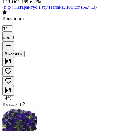
1 110
₽
1 199
₽
-7%
(п.ф.) Катарантус Тату Папайа, 100 шт (№7-13)
В наличии
мин. 1
макс. 1
В корзину
- 4%
Выгода
3
₽