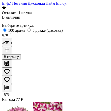
(п.ф.) Петуния Джоконда Лайм Еллоу,
Осталась 1 штука
В наличии
Выберите артикул:
100 драже
5 драже (фасовка)
мин. 1
макс. 1
В корзину
- 8%
Выгода
77
₽