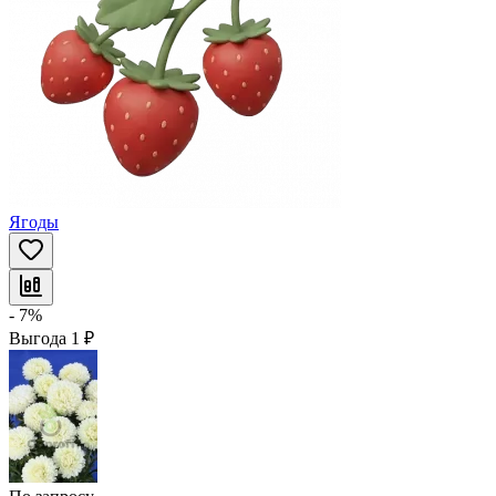
Ягоды
- 7%
Выгода
1
₽