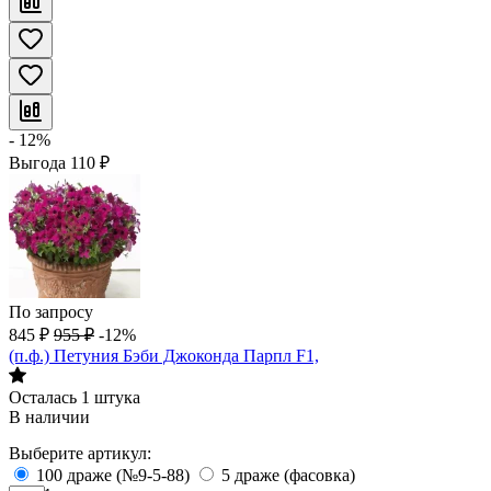
- 12%
Выгода
110
₽
По запросу
845
₽
955
₽
-12%
(п.ф.) Петуния Бэби Джоконда Парпл F1,
Осталась 1 штука
В наличии
Выберите артикул:
100 драже (№9-5-88)
5 драже (фасовка)