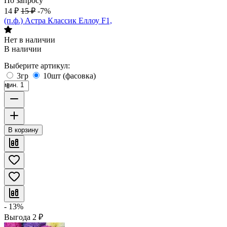
По запросу
14
₽
15
₽
-7%
(п.ф.) Астра Классик Еллоу F1,
Нет в наличии
В наличии
Выберите артикул:
3гр
10шт (фасовка)
мин. 1
В корзину
- 13%
Выгода
2
₽