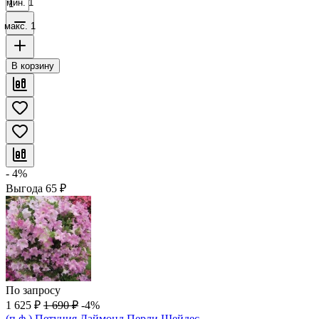
мин. 1
макс. 1
В корзину
- 4%
Выгода
65
₽
По запросу
1 625
₽
1 690
₽
-4%
(п.ф.) Петуния Даймонд Перли Шейдес,