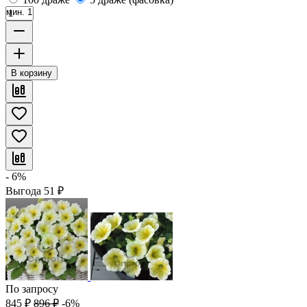
мин. 1
В корзину
- 6%
Выгода
51
₽
По запросу
845
₽
896
₽
-6%