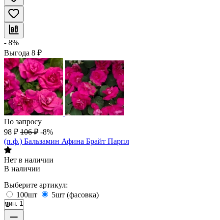
- 8%
Выгода
8
₽
По запросу
98
₽
106
₽
-8%
(п.ф.) Бальзамин Афина Брайт Парпл
Нет в наличии
В наличии
Выберите артикул:
100шт
5шт (фасовка)
мин. 1