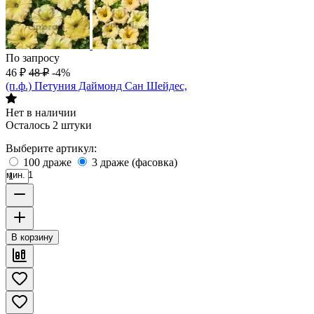
По запросу
46
₽
48
₽
-4%
(п.ф.) Петуния Даймонд Сан Шейдес,
Нет в наличии
Осталось 2 штуки
Выберите артикул:
100 драже
3 драже (фасовка)
мин. 1
В корзину