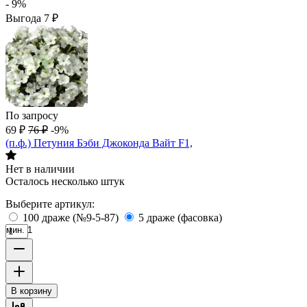
- 9%
Выгода
7
₽
По запросу
69
₽
76
₽
-9%
(п.ф.) Петуния Бэби Джоконда Вайт F1,
Нет в наличии
Осталось несколько штук
Выберите артикул:
100 драже (№9-5-87)
5 драже (фасовка)
мин. 1
В корзину