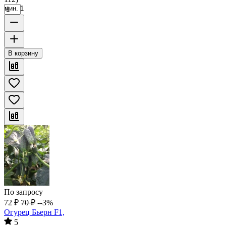
мин. 1
В корзину
По запросу
72
₽
70
₽
--3%
Огурец Бьерн F1,
5