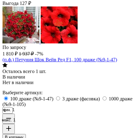
Выгода
127
₽
По запросу
1 810
₽
1 937
₽
-7%
(п.ф.) Петуния Шок Вейв Ред F1, 100 драже (№9-1-47)
Осталось всего 1 шт.
В наличии
Нет в наличии
Выберите артикул:
100 драже (№9-1-47)
3 драже (фасовка)
1000 драже
(№9-1-105)
мин. 1
макс. 1
В корзину