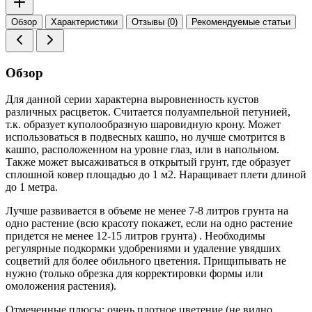
Обзор
Характеристики
Отзывы (0)
Рекомендуемые статьи
Обзор
Для данной серии характерна выровненность кустов
различных расцветок. Считается полуампельной петунией,
т.к. образует куполообразную шаровидную крону. Может
использоваться в подвесных кашпо, но лучше смотрится в
кашпо, расположенном на уровне глаз, или в напольном.
Также может высаживаться в открытый грунт, где образует
сплошной ковер площадью до 1 м2. Наращивает плети длиной
до 1 метра.
Лучше развивается в объеме не менее 7-8 литров грунта на
одно растение (всю красоту покажет, если на одно растение
придется не менее 12-15 литров грунта) . Необходимы
регулярные подкормки удобрениями и удаление увядших
соцветий для более обильного цветения. Прищипывать не
нужно (только обрезка для корректировки формы или
омоложения растения).
Отмеченные плюсы: очень плотное цветение (не видно