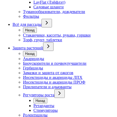
LayFlat (Лэйфлэт)
Садовые шланги
Туманообразователи, дождеватели
Фильтры
Всё для рассады
Назад
Стаканчики, кассеты, рукава, горшки
Торф, грунт, таблетки
Защита растений
Назад
Акарициды
Биоускорители и почвоулучшители
Гербициды
Замазки и защита от ожогов
Инсектициды и акарициды ЛПХ
Инсектициды и акарициды ПРОФ
Прилипатели и адьюванты
Регуляторы роста
Назад
Ретарданты
Стимуляторы
Родентициды