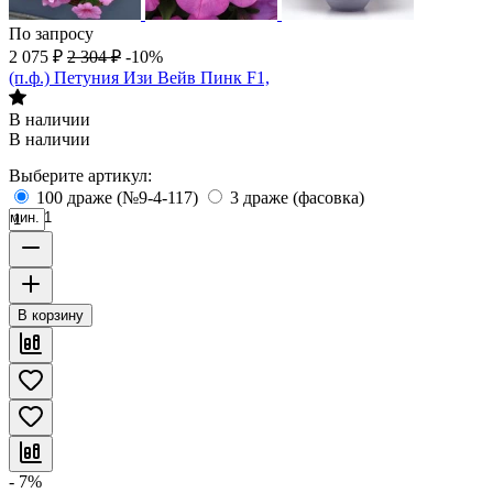
По запросу
2 075
₽
2 304
₽
-10%
(п.ф.) Петуния Изи Вейв Пинк F1,
В наличии
В наличии
Выберите артикул:
100 драже (№9-4-117)
3 драже (фасовка)
мин. 1
В корзину
- 7%