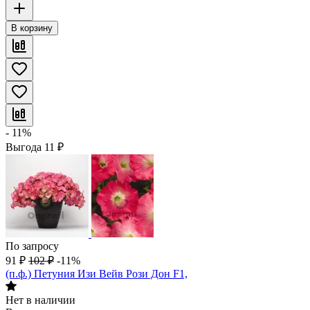
В корзину
- 11%
Выгода
11
₽
По запросу
91
₽
102
₽
-11%
(п.ф.) Петуния Изи Вейв Рози Дон F1,
Нет в наличии