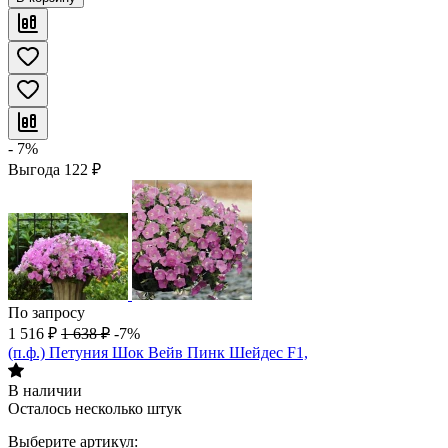
- 7%
Выгода
122
₽
По запросу
1 516
₽
1 638
₽
-7%
(п.ф.) Петуния Шок Вейв Пинк Шейдес F1,
В наличии
Осталось несколько штук
Выберите артикул: