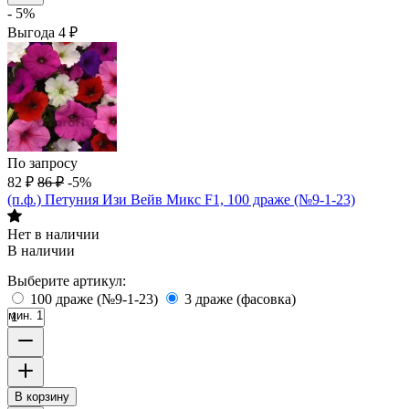
- 5%
Выгода
4
₽
По запросу
82
₽
86
₽
-5%
(п.ф.) Петуния Изи Вейв Микс F1, 100 драже (№9-1-23)
Нет в наличии
В наличии
Выберите артикул:
100 драже (№9-1-23)
3 драже (фасовка)
мин. 1
В корзину