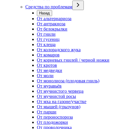
Средства по проблемам
Назад
От альтернариоза
От антракноза
От белокрылки
От гнили
От гусениц
От клеща
От колорадского жука
От комаров
От корневых гнилей / черной ножки
От кротов
От медведки
От моли
От монолиоза (плодовая гниль)
От муравьёв
От мучнистого червеца
От мучнистой росы
От мха на газоне/участке
От мышей (грызунов)
От парши
От пероноспороза
От плодожорки
От проволочника