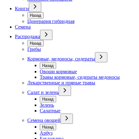
Книги
Назад
Цинерария гибридная
Семена
Распродажа
Назад
Грибы
Кормовые, медоносы, сидераты
Назад
Овощи кормовые
Травы кормовые, сидераты медоносы
Лекарственные и пряные травы
Салат и зелень
Назад
Зелень
Салатные
Семена овощей
Назад
Арбуз
Баклажаны