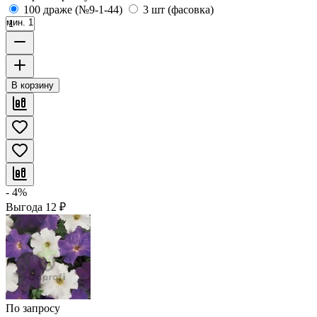
100 драже (№9-1-44)
3 шт (фасовка)
мин. 1
В корзину
- 4%
Выгода
12
₽
По запросу