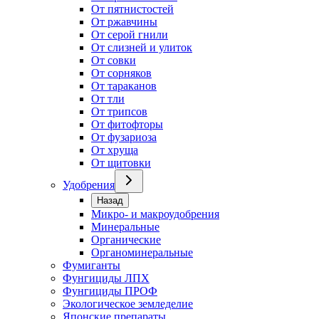
От пятнистостей
От ржавчины
От серой гнили
От слизней и улиток
От совки
От сорняков
От тараканов
От тли
От трипсов
От фитофторы
От фузариоза
От хруща
От щитовки
Удобрения
Назад
Микро- и макроудобрения
Минеральные
Органические
Органоминеральные
Фумиганты
Фунгициды ЛПХ
Фунгициды ПРОФ
Экологическое земледелие
Японские препараты