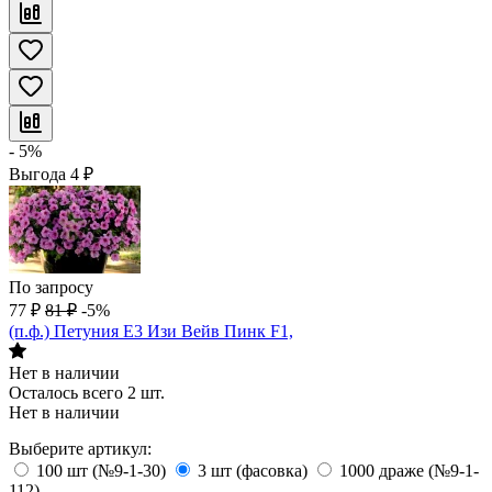
- 5%
Выгода
4
₽
По запросу
77
₽
81
₽
-5%
(п.ф.) Петуния E3 Изи Вейв Пинк F1,
Нет в наличии
Осталось всего 2 шт.
Нет в наличии
Выберите артикул:
100 шт (№9-1-30)
3 шт (фасовка)
1000 драже (№9-1-
112)