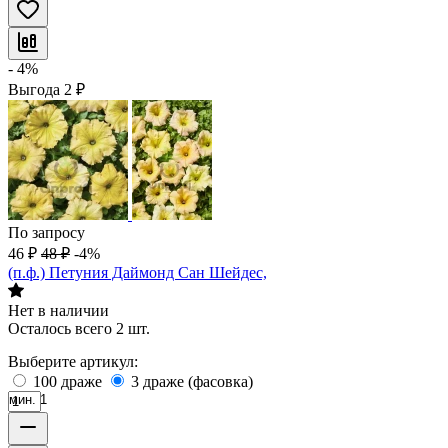
- 4%
Выгода
2
₽
По запросу
46
₽
48
₽
-4%
(п.ф.) Петуния Даймонд Сан Шейдес,
Нет в наличии
Осталось всего 2 шт.
Выберите артикул:
100 драже
3 драже (фасовка)
мин. 1