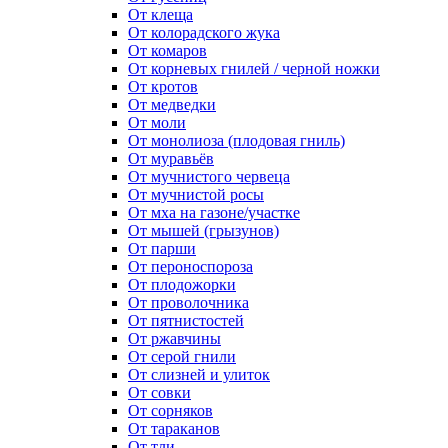
От клеща
От колорадского жука
От комаров
От корневых гнилей / черной ножки
От кротов
От медведки
От моли
От монолиоза (плодовая гниль)
От муравьёв
От мучнистого червеца
От мучнистой росы
От мха на газоне/участке
От мышей (грызунов)
От парши
От пероноспороза
От плодожорки
От проволочника
От пятнистостей
От ржавчины
От серой гнили
От слизней и улиток
От совки
От сорняков
От тараканов
От тли