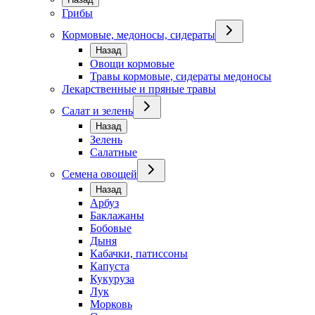
Грибы
Кормовые, медоносы, сидераты
Назад
Овощи кормовые
Травы кормовые, сидераты медоносы
Лекарственные и пряные травы
Салат и зелень
Назад
Зелень
Салатные
Семена овощей
Назад
Арбуз
Баклажаны
Бобовые
Дыня
Кабачки, патиссоны
Капуста
Кукуруза
Лук
Морковь