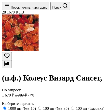
Переключить навигацию
Поиск
28
1670
RUB
(п.ф.) Колеус Визард Сансет,
По запросу
1 670
₽
1 787
₽
-7%
Выберите вариант:
1000 шт (№8-15)
100 шт (№8-35)
100 шт (фасовка)