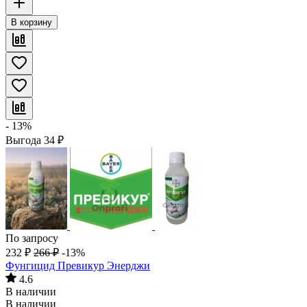
В корзину
- 13%
Выгода
34
₽
По запросу
232
₽
266
₽
-13%
Фунгицид Превикур Энерджи
4.6
В наличии
В наличии