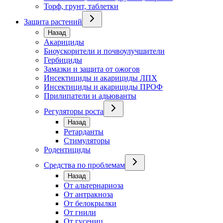
Торф, грунт, таблетки
Защита растений
Назад
Акарициды
Биоускорители и почвоулучшители
Гербициды
Замазки и защита от ожогов
Инсектициды и акарициды ЛПХ
Инсектициды и акарициды ПРОФ
Прилипатели и адьюванты
Регуляторы роста
Назад
Ретарданты
Стимуляторы
Родентициды
Средства по проблемам
Назад
От альтернариоза
От антракноза
От белокрылки
От гнили
От гусениц