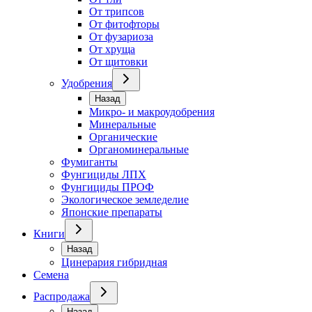
От трипсов
От фитофторы
От фузариоза
От хруща
От щитовки
Удобрения
Назад
Микро- и макроудобрения
Минеральные
Органические
Органоминеральные
Фумиганты
Фунгициды ЛПХ
Фунгициды ПРОФ
Экологическое земледелие
Японские препараты
Книги
Назад
Цинерария гибридная
Семена
Распродажа
Назад