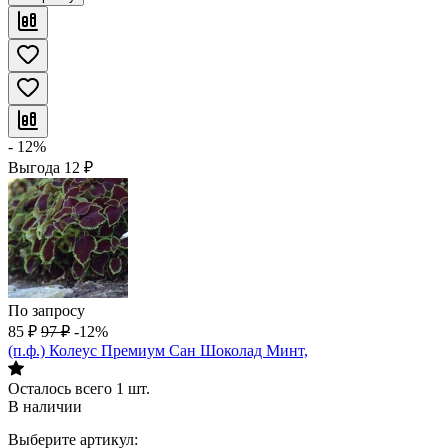
- 12%
Выгода
12
₽
По запросу
85
₽
97
₽
-12%
(п.ф.) Колеус Премиум Сан Шоколад Минт,
Осталось всего 1 шт.
В наличии
Выберите артикул: