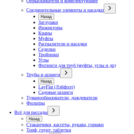
Опрыскиватели и комплектующие
Соединительные элементы и насадки
Назад
Заглушки
Инжекторы
Краны
Муфты
Распылители и насадки
Седелки
Тройники
Углы
Фитинги для труб (муфты, углы и др)
Трубы и шланги
Назад
LayFlat (Лэйфлэт)
Садовые шланги
Туманообразователи, дождеватели
Фильтры
Всё для рассады
Назад
Стаканчики, кассеты, рукава, горшки
Торф, грунт, таблетки