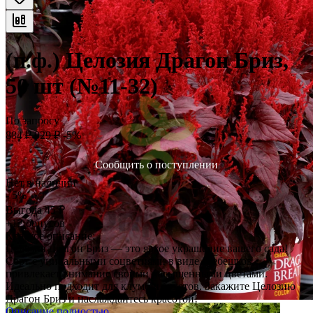
(п.ф.) Целозия Драгон Бриз,
50 шт (№11-32)
По запросу
884
₽
929
₽
-5%
Сообщить о поступлении
Нет в наличии
- 5%
Выгода
45
₽
+12 бонусов
Краткое описание:
Целозия Драгон Бриз — это яркое украшение вашего сада!
Сорт с уникальными соцветиями в виде гребешков,
привлекает внимание своими насыщенными цветами.
Идеально подходит для клумб и букетов. Закажите Целозию
Драгон Бриз и наслаждайтесь красотой!
Описание полностью