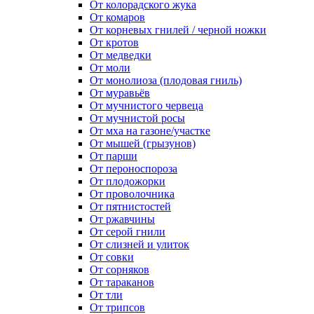
От колорадского жука
От комаров
От корневых гнилей / черной ножки
От кротов
От медведки
От моли
От монолиоза (плодовая гниль)
От муравьёв
От мучнистого червеца
От мучнистой росы
От мха на газоне/участке
От мышей (грызунов)
От парши
От пероноспороза
От плодожорки
От проволочника
От пятнистостей
От ржавчины
От серой гнили
От слизней и улиток
От совки
От сорняков
От тараканов
От тли
От трипсов