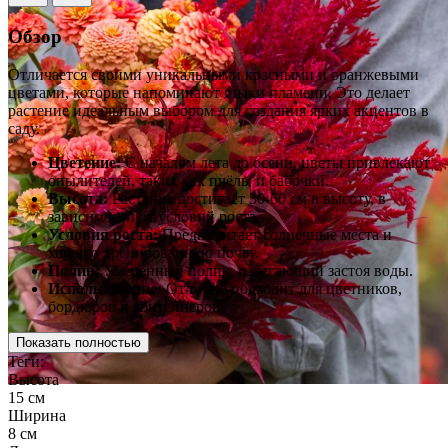
Обзор
Отличается своими уникальными красными и оранжевыми
цветами, которые напоминают языки пламени. Это делает
растение идеальным выбором для создания ярких акцентов в
саду.
Цветение:
С началом лета до осени, цветы привлекают
опылителей, таких как пчёлы и бабочки.
Высота:
Растение достигает 30-60 см в высоту, в
зависимости от условий роста.
Условия роста:
Предпочитает солнечные места и
хорошо дренированную почву.
Полив:
Умеренный полив, избегающий застоя воды.
Использование:
Отлично подходит для цветников,
бордюров и контейнеров.
Показать полностью
Теги:
Высота
15 см
Ширина
8 см