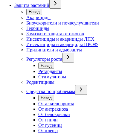
Защита растений
Назад
Акарициды
Биоускорители и почвоулучшители
Гербициды
Замазки и защита от ожогов
Инсектициды и акарициды ЛПХ
Инсектициды и акарициды ПРОФ
Прилипатели и адьюванты
Регуляторы роста
Назад
Ретарданты
Стимуляторы
Родентициды
Средства по проблемам
Назад
От альтернариоза
От антракноза
От белокрылки
От гнили
От гусениц
От клеща