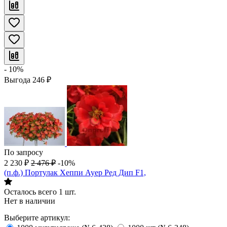
- 10%
Выгода
246
₽
По запросу
2 230
₽
2 476
₽
-10%
(п.ф.) Портулак Хеппи Ауер Ред Дип F1,
Осталось всего 1 шт.
Нет в наличии
Выберите артикул: