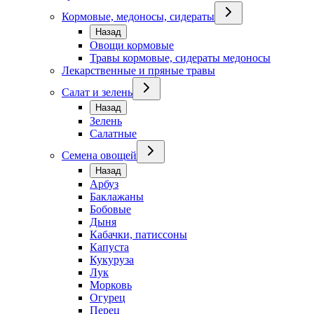
Кормовые, медоносы, сидераты
Назад
Овощи кормовые
Травы кормовые, сидераты медоносы
Лекарственные и пряные травы
Салат и зелень
Назад
Зелень
Салатные
Семена овощей
Назад
Арбуз
Баклажаны
Бобовые
Дыня
Кабачки, патиссоны
Капуста
Кукуруза
Лук
Морковь
Огурец
Перец