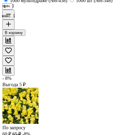
1000 мультидраже (№6-438)
1000 шт (№6-348)
мин. 1
макс. 1
В корзину
- 8%
Выгода
5
₽
По запросу
60
₽
65
₽
-8%