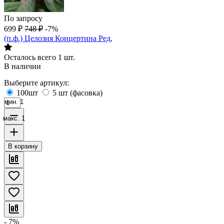
По запросу
699
₽
748
₽
-7%
(п.ф.) Целозия Концертина Ред,
Осталось всего 1 шт.
В наличии
Выберите артикул:
100шт
5 шт (фасовка)
мин. 1
макс. 1
В корзину
- 7%