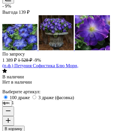
- 9%
Выгода
139
₽
По запросу
1 389
₽
1 528
₽
-9%
(п.ф.) Петуния Софистика Блю Морн,
В наличии
Нет в наличии
Выберите артикул:
100 драже
3 драже (фасовка)
мин. 1
В корзину