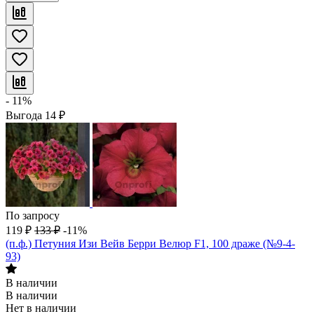
- 11%
Выгода
14
₽
По запросу
119
₽
133
₽
-11%
(п.ф.) Петуния Изи Вейв Берри Велюр F1, 100 драже (№9-4-
93)
В наличии
В наличии
Нет в наличии