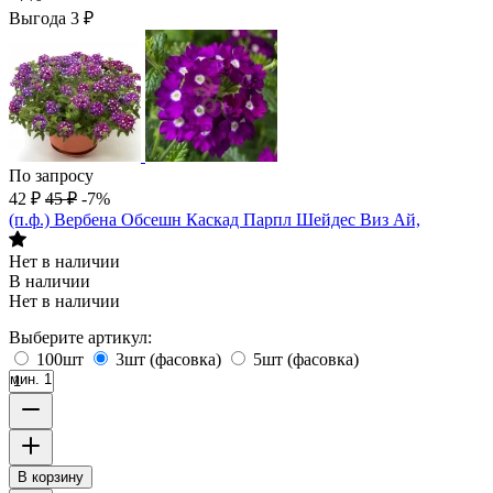
Выгода
3
₽
По запросу
42
₽
45
₽
-7%
(п.ф.) Вербена Обсешн Каскад Парпл Шейдес Виз Ай,
Нет в наличии
В наличии
Нет в наличии
Выберите артикул:
100шт
3шт (фасовка)
5шт (фасовка)
мин. 1
В корзину