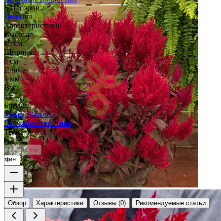
Категории:
Целозия
Характеристики:
Высота:
15 см
Ширина:
8 см
Длина:
1 мм
Вес:
1 г
Бренд:
Sakata.Flowers
Все характеристики
Теги:
В корзину
мин. 1
Обзор
Характеристики
Отзывы (0)
Рекомендуемые статьи