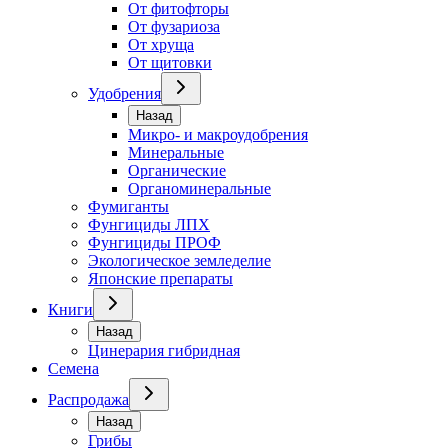
От фитофторы
От фузариоза
От хруща
От щитовки
Удобрения
Назад
Микро- и макроудобрения
Минеральные
Органические
Органоминеральные
Фумиганты
Фунгициды ЛПХ
Фунгициды ПРОФ
Экологическое земледелие
Японские препараты
Книги
Назад
Цинерария гибридная
Семена
Распродажа
Назад
Грибы