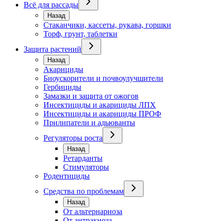
Всё для рассады
Назад
Стаканчики, кассеты, рукава, горшки
Торф, грунт, таблетки
Защита растений
Назад
Акарициды
Биоускорители и почвоулучшители
Гербициды
Замазки и защита от ожогов
Инсектициды и акарициды ЛПХ
Инсектициды и акарициды ПРОФ
Прилипатели и адьюванты
Регуляторы роста
Назад
Ретарданты
Стимуляторы
Родентициды
Средства по проблемам
Назад
От альтернариоза
От антракноза