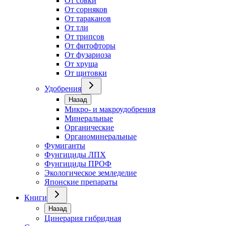
От совки
От сорняков
От тараканов
От тли
От трипсов
От фитофторы
От фузариоза
От хруща
От щитовки
Удобрения
Назад
Микро- и макроудобрения
Минеральные
Органические
Органоминеральные
Фумиганты
Фунгициды ЛПХ
Фунгициды ПРОФ
Экологическое земледелие
Японские препараты
Книги
Назад
Цинерария гибридная