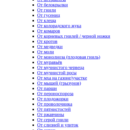
От белокрылки
От гнили
От гусениц
От клеща
От колорадского жука
От комаров
От корневых гнилей / черной ножки
От кротов
От медведки
От моли
От монолиоза (плодовая гниль)
От муравьёв
От мучнистого червеца
От мучнистой росы
От мха на газоне/участке
От мышей (грызунов)
От парши
От пероноспороза
От плодожорки
От проволочника
От пятнистостей
От ржавчины
От серой гнили
От слизней и улиток