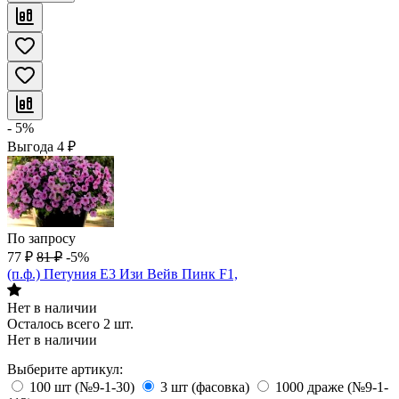
- 5%
Выгода
4
₽
По запросу
77
₽
81
₽
-5%
(п.ф.) Петуния E3 Изи Вейв Пинк F1,
Нет в наличии
Осталось всего 2 шт.
Нет в наличии
Выберите артикул:
100 шт (№9-1-30)
3 шт (фасовка)
1000 драже (№9-1-