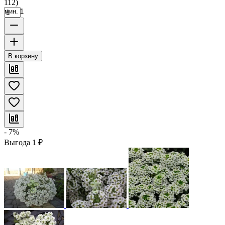
112)
мин. 1
В корзину
- 7%
Выгода
1
₽