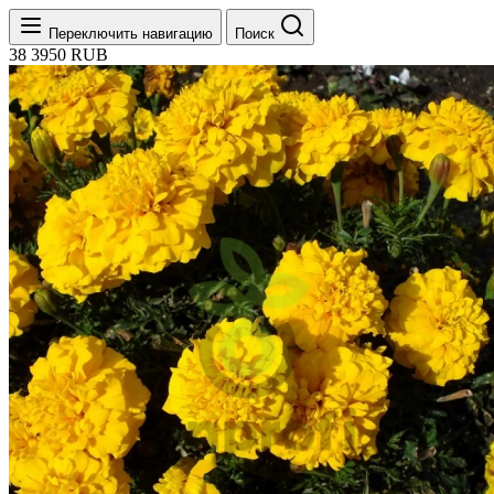
Переключить навигацию
Поиск
38
3950
RUB