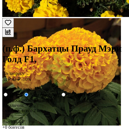
(п.ф.) Бархатцы Прауд Мэри
Голд F1,
По запросу
38
₽
42
₽
-10%
Выберите вариант:
100шт
5 шт (фасовка)
1000 шт (№3-93)
Осталось несколько штук
В наличии
Осталось всего 2 шт.
- 10%
Выгода
4
₽
+0 бонусов