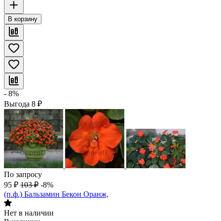
В корзину
- 8%
Выгода
8
₽
По запросу
95
₽
103
₽
-8%
(п.ф.) Бальзамин Бекон Оранж,
Нет в наличии