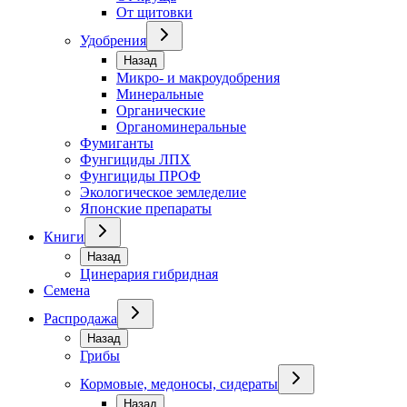
От щитовки
Удобрения
Назад
Микро- и макроудобрения
Минеральные
Органические
Органоминеральные
Фумиганты
Фунгициды ЛПХ
Фунгициды ПРОФ
Экологическое земледелие
Японские препараты
Книги
Назад
Цинерария гибридная
Семена
Распродажа
Назад
Грибы
Кормовые, медоносы, сидераты
Назад