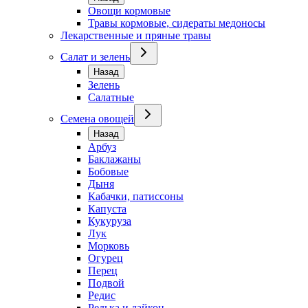
Овощи кормовые
Травы кормовые, сидераты медоносы
Лекарственные и пряные травы
Салат и зелень
Назад
Зелень
Салатные
Семена овощей
Назад
Арбуз
Баклажаны
Бобовые
Дыня
Кабачки, патиссоны
Капуста
Кукуруза
Лук
Морковь
Огурец
Перец
Подвой
Редис
Редька и дайкон