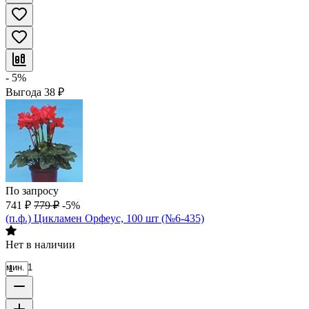
- 5%
Выгода
38
₽
По запросу
741
₽
779
₽
-5%
(п.ф.) Цикламен Орфеус, 100 шт (№6-435)
Нет в наличии
мин. 1