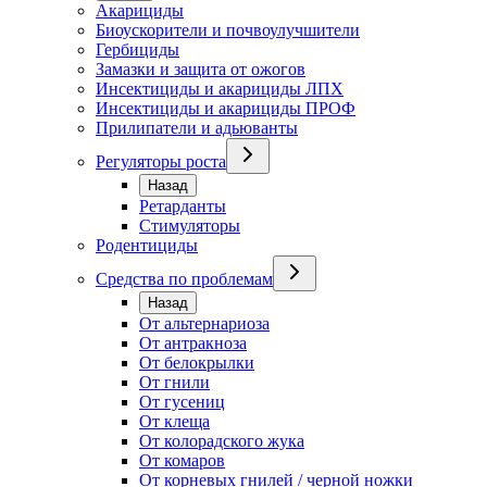
Акарициды
Биоускорители и почвоулучшители
Гербициды
Замазки и защита от ожогов
Инсектициды и акарициды ЛПХ
Инсектициды и акарициды ПРОФ
Прилипатели и адьюванты
Регуляторы роста
Назад
Ретарданты
Стимуляторы
Родентициды
Средства по проблемам
Назад
От альтернариоза
От антракноза
От белокрылки
От гнили
От гусениц
От клеща
От колорадского жука
От комаров
От корневых гнилей / черной ножки