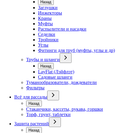
Назад
Заглушки
Инжекторы
Краны
Муфты
Распылители и насадки
Седелки
Тройники
Углы
Фитинги для труб (муфты, углы и др)
Трубы и шланги
Назад
LayFlat (Лэйфлэт)
Садовые шланги
Туманообразователи, дождеватели
Фильтры
Всё для рассады
Назад
Стаканчики, кассеты, рукава, горшки
Торф, грунт, таблетки
Защита растений
Назад