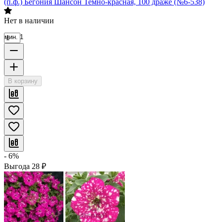
(п.ф.) Бегония Шансон Темно-красная, 100 драже (№6-538)
Нет в наличии
мин. 1
В корзину
- 6%
Выгода
28
₽