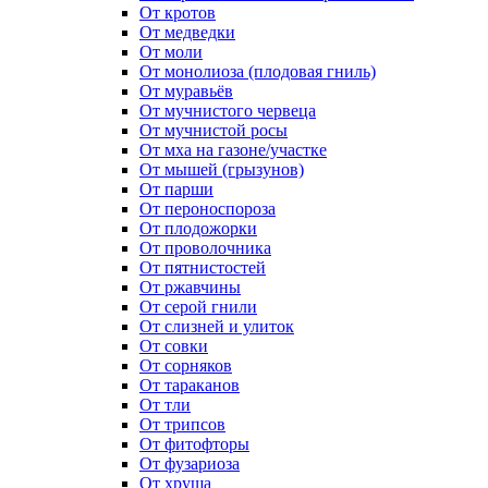
От кротов
От медведки
От моли
От монолиоза (плодовая гниль)
От муравьёв
От мучнистого червеца
От мучнистой росы
От мха на газоне/участке
От мышей (грызунов)
От парши
От пероноспороза
От плодожорки
От проволочника
От пятнистостей
От ржавчины
От серой гнили
От слизней и улиток
От совки
От сорняков
От тараканов
От тли
От трипсов
От фитофторы
От фузариоза
От хруща