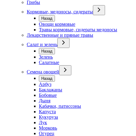
Грибы
Кормовые, медоносы, сидераты
Назад
Овощи кормовые
Травы кормовые, сидераты медоносы
Лекарственные и пряные травы
Салат и зелень
Назад
Зелень
Салатные
Семена овощей
Назад
Арбуз
Баклажаны
Бобовые
Дыня
Кабачки, патиссоны
Капуста
Кукуруза
Лук
Морковь
Огурец