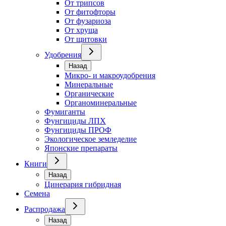
От трипсов
От фитофторы
От фузариоза
От хруща
От щитовки
Удобрения
Назад
Микро- и макроудобрения
Минеральные
Органические
Органоминеральные
Фумиганты
Фунгициды ЛПХ
Фунгициды ПРОФ
Экологическое земледелие
Японские препараты
Книги
Назад
Цинерария гибридная
Семена
Распродажа
Назад