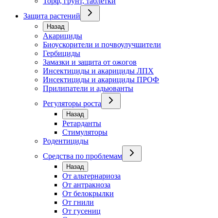
Торф, грунт, таблетки
Защита растений
Назад
Акарициды
Биоускорители и почвоулучшители
Гербициды
Замазки и защита от ожогов
Инсектициды и акарициды ЛПХ
Инсектициды и акарициды ПРОФ
Прилипатели и адьюванты
Регуляторы роста
Назад
Ретарданты
Стимуляторы
Родентициды
Средства по проблемам
Назад
От альтернариоза
От антракноза
От белокрылки
От гнили
От гусениц