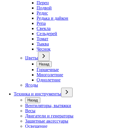
Перец
Подвой
Редис
Редька и дайкон
Репа
Свекла
Сельдерей
Томат
Тыква
Чеснок
Цветы
Назад
Горшечные
Многолетние
Однолетние
Ягоды
Техника и инструменты
Назад
Вентиляторы, вытяжки
Весы
Двигатели и генераторы
Защитные аксессуары
Освещение