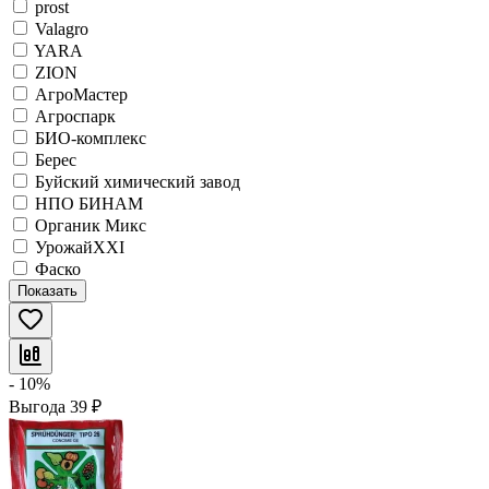
prost
Valagro
YARA
ZION
АгроМастер
Агроспарк
БИО-комплекс
Берес
Буйский химический завод
НПО БИНАМ
Органик Микс
УрожайХХI
Фаско
Показать
- 10%
Выгода
39
₽