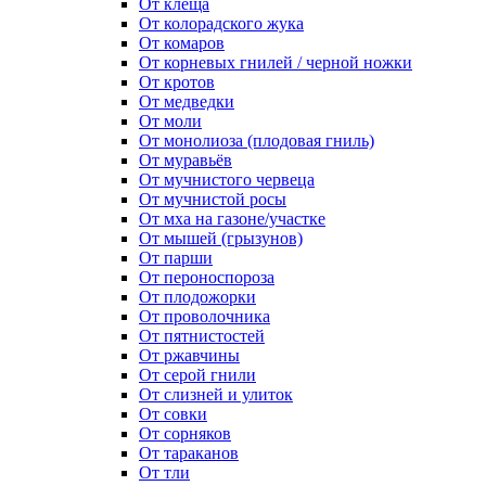
От клеща
От колорадского жука
От комаров
От корневых гнилей / черной ножки
От кротов
От медведки
От моли
От монолиоза (плодовая гниль)
От муравьёв
От мучнистого червеца
От мучнистой росы
От мха на газоне/участке
От мышей (грызунов)
От парши
От пероноспороза
От плодожорки
От проволочника
От пятнистостей
От ржавчины
От серой гнили
От слизней и улиток
От совки
От сорняков
От тараканов
От тли