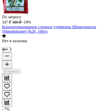
По запросу
347
₽
386
₽
-10%
Концентрированное сложное удобрение Шпрюдюнгер
(Shpruhdunger) №26, 100гр
Нет в наличии
мин. 1
В корзину
- 7%