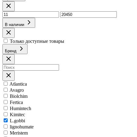
В наличии
Только доступные товары
Бренд
Atlantica
Avagro
Biolchim
Fertica
Humintech
Kimitec
L.gobbi
lignohumate
Meristem