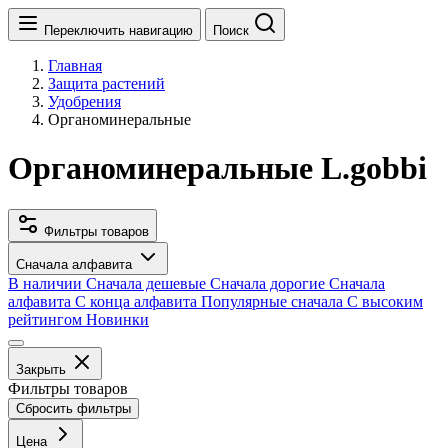
Переключить навигацию
Поиск
Главная
Защита растений
Удобрения
Органоминеральные
Органоминеральные L.gobbi
Фильтры товаров
Сначала алфавита
В наличии
Сначала дешевые
Сначала дорогие
Сначала
алфавита
С конца алфавита
Популярные сначала
С высоким
рейтингом
Новинки
Закрыть
Фильтры товаров
Сбросить фильтры
Цена