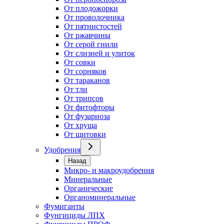
От плодожорки
От проволочника
От пятнистостей
От ржавчины
От серой гнили
От слизней и улиток
От совки
От сорняков
От тараканов
От тли
От трипсов
От фитофторы
От фузариоза
От хруща
От щитовки
Удобрения
Назад
Микро- и макроудобрения
Минеральные
Органические
Органоминеральные
Фумиганты
Фунгициды ЛПХ