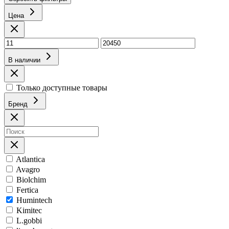
Цена
В наличии
Только доступные товары
Бренд
Atlantica
Avagro
Biolchim
Fertica
Humintech
Kimitec
L.gobbi