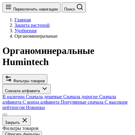
Переключить навигацию
Поиск
Главная
Защита растений
Удобрения
Органоминеральные
Органоминеральные
Humintech
Фильтры товаров
Сначала алфавита
В наличии
Сначала дешевые
Сначала дорогие
Сначала
алфавита
С конца алфавита
Популярные сначала
С высоким
рейтингом
Новинки
Закрыть
Фильтры товаров
Сбросить фильтры