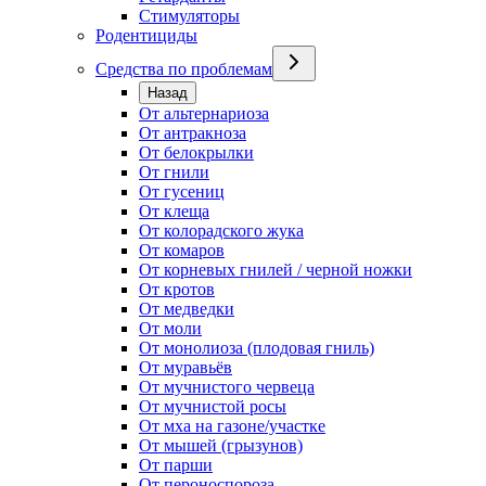
Стимуляторы
Родентициды
Средства по проблемам
Назад
От альтернариоза
От антракноза
От белокрылки
От гнили
От гусениц
От клеща
От колорадского жука
От комаров
От корневых гнилей / черной ножки
От кротов
От медведки
От моли
От монолиоза (плодовая гниль)
От муравьёв
От мучнистого червеца
От мучнистой росы
От мха на газоне/участке
От мышей (грызунов)
От парши
От пероноспороза