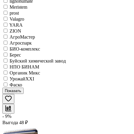
lignohumate
Meristem
prost
Valagro
YARA
ZION
АгроМастер
Агроспарк
БИО-комплекс
Берес
Буйский химический завод
НПО БИНАМ
Органик Микс
УрожайХХI
Фаско
Показать
- 9%
Выгода
48
₽