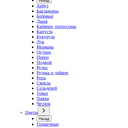
Назад
Арбуз
Баклажаны
Бобовые
Дыня
Кабачки, патиссоны
Капуста
Кукуруза
Лук
Морковь
Огурец
Перец
Подвой
Редис
Редька и дайкон
Репа
Свекла
Сельдерей
Томат
Тыква
Чеснок
Цветы
Назад
Горшечные