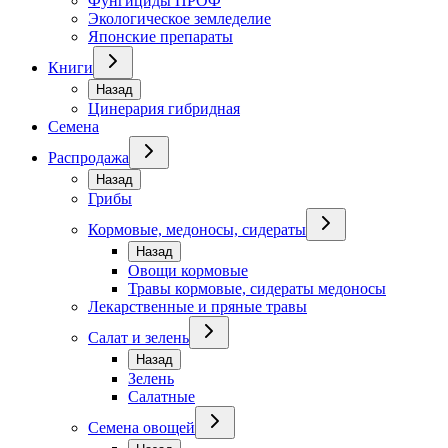
Фунгициды ПРОФ
Экологическое земледелие
Японские препараты
Книги
Назад
Цинерария гибридная
Семена
Распродажа
Назад
Грибы
Кормовые, медоносы, сидераты
Назад
Овощи кормовые
Травы кормовые, сидераты медоносы
Лекарственные и пряные травы
Салат и зелень
Назад
Зелень
Салатные
Семена овощей