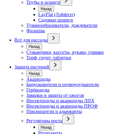
Трубы и шланги
Назад
LayFlat (Лэйфлэт)
Садовые шланги
Туманообразователи, дождеватели
Фильтры
Всё для рассады
Назад
Стаканчики, кассеты, рукава, горшки
Торф, грунт, таблетки
Защита растений
Назад
Акарициды
Биоускорители и почвоулучшители
Гербициды
Замазки и защита от ожогов
Инсектициды и акарициды ЛПХ
Инсектициды и акарициды ПРОФ
Прилипатели и адьюванты
Регуляторы роста
Назад
Ретарданты