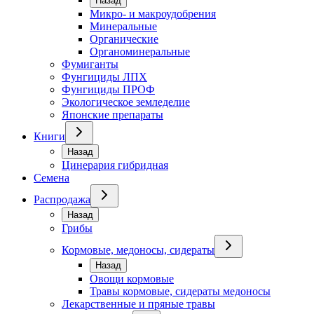
Назад
Микро- и макроудобрения
Минеральные
Органические
Органоминеральные
Фумиганты
Фунгициды ЛПХ
Фунгициды ПРОФ
Экологическое земледелие
Японские препараты
Книги
Назад
Цинерария гибридная
Семена
Распродажа
Назад
Грибы
Кормовые, медоносы, сидераты
Назад
Овощи кормовые
Травы кормовые, сидераты медоносы
Лекарственные и пряные травы