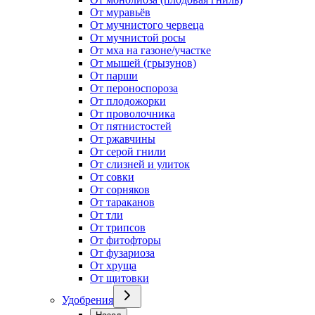
От муравьёв
От мучнистого червеца
От мучнистой росы
От мха на газоне/участке
От мышей (грызунов)
От парши
От пероноспороза
От плодожорки
От проволочника
От пятнистостей
От ржавчины
От серой гнили
От слизней и улиток
От совки
От сорняков
От тараканов
От тли
От трипсов
От фитофторы
От фузариоза
От хруща
От щитовки
Удобрения