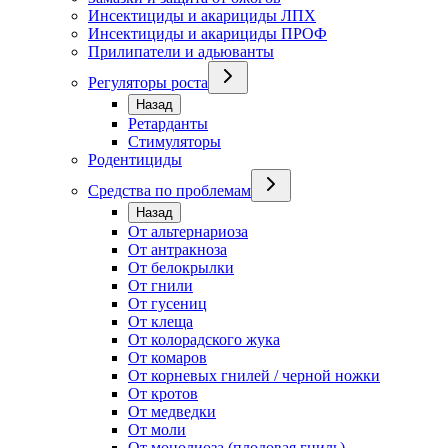
Инсектициды и акарициды ЛПХ
Инсектициды и акарициды ПРОФ
Прилипатели и адьюванты
Регуляторы роста
Назад
Ретарданты
Стимуляторы
Родентициды
Средства по проблемам
Назад
От альтернариоза
От антракноза
От белокрылки
От гнили
От гусениц
От клеща
От колорадского жука
От комаров
От корневых гнилей / черной ножки
От кротов
От медведки
От моли
От монолиоза (плодовая гниль)