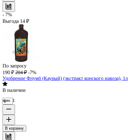
- 7%
Выгода
14
₽
По запросу
190
₽
204
₽
-7%
Удобрение Флумб (Каурый) (экстракт конского навоза), 1л
В наличии
мин. 1
В корзину