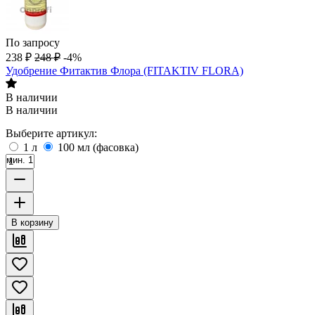
По запросу
238
₽
248
₽
-4%
Удобрение Фитактив Флора (FITAKTIV FLORA)
В наличии
В наличии
Выберите артикул:
1 л
100 мл (фасовка)
мин. 1
В корзину