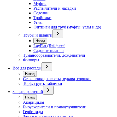
Муфты
Распылители и насадки
Седелки
Тройники
Углы
Фитинги для труб (муфты, углы и др)
Трубы и шланги
Назад
LayFlat (Лэйфлэт)
Садовые шланги
Туманообразователи, дождеватели
Фильтры
Всё для рассады
Назад
Стаканчики, кассеты, рукава, горшки
Торф, грунт, таблетки
Защита растений
Назад
Акарициды
Биоускорители и почвоулучшители
Гербициды
Замазки и защита от ожогов