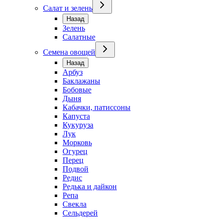
Салат и зелень
Назад
Зелень
Салатные
Семена овощей
Назад
Арбуз
Баклажаны
Бобовые
Дыня
Кабачки, патиссоны
Капуста
Кукуруза
Лук
Морковь
Огурец
Перец
Подвой
Редис
Редька и дайкон
Репа
Свекла
Сельдерей