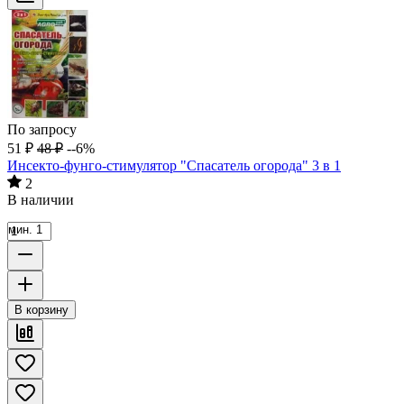
По запросу
51
₽
48
₽
--6%
Инсекто-фунго-стимулятор "Спасатель огорода" 3 в 1
2
В наличии
мин. 1
В корзину