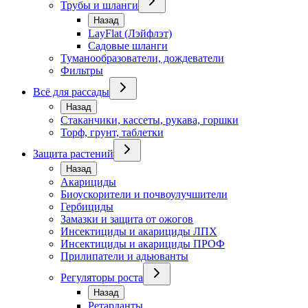
Трубы и шланги
Назад
LayFlat (Лэйфлэт)
Садовые шланги
Туманообразователи, дождеватели
Фильтры
Всё для рассады
Назад
Стаканчики, кассеты, рукава, горшки
Торф, грунт, таблетки
Защита растений
Назад
Акарициды
Биоускорители и почвоулучшители
Гербициды
Замазки и защита от ожогов
Инсектициды и акарициды ЛПХ
Инсектициды и акарициды ПРОФ
Прилипатели и адьюванты
Регуляторы роста
Назад
Ретарданты