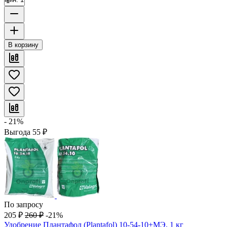
В корзину
- 21%
Выгода
55
₽
По запросу
205
₽
260
₽
-21%
Удобрение Плантафол (Plantafol) 10-54-10+МЭ, 1 кг