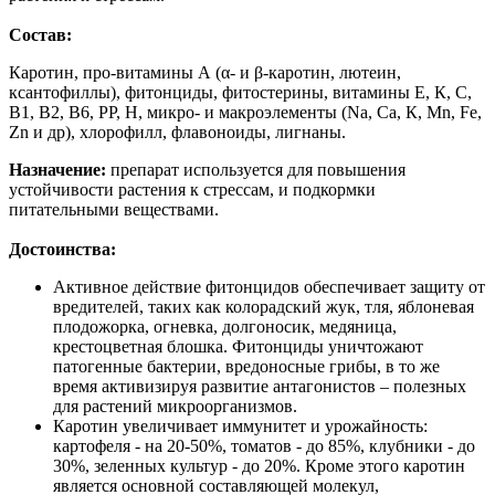
Состав:
Каротин, про-витамины А (α- и β-каротин, лютеин,
ксантофиллы), фитонциды, фитостерины, витамины Е, К, С,
B1, B2, B6, РР, Н, микро- и макроэлементы (Na, Са, К, Мn, Fe,
Zn и др), хлорофилл, флавоноиды, лигнаны.
Назначение:
препарат используется для повышения
устойчивости растения к стрессам, и подкормки
питательными веществами.
Достоинства:
Активное действие фитонцидов обеспечивает защиту от
вредителей, таких как колорадский жук, тля, яблоневая
плодожорка, огневка, долгоносик, медяница,
крестоцветная блошка. Фитонциды уничтожают
патогенные бактерии, вредоносные грибы, в то же
время активизируя развитие антагонистов – полезных
для растений микроорганизмов.
Каротин увеличивает иммунитет и урожайность:
картофеля - на 20-50%, томатов - до 85%, клубники - до
30%, зеленных культур - до 20%. Кроме этого каротин
является основной составляющей молекул,