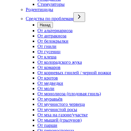
Стимуляторы
Родентициды
Средства по проблемам
Назад
От альтернариоза
От антракноза
От белокрылки
От гнили
От гусениц
От клеща
От колорадского жука
От комаров
От корневых гнилей / черной ножки
От кротов
От медведки
От моли
От монолиоза (плодовая гниль)
От муравьёв
От мучнистого червеца
От мучнистой росы
От мха на газоне/участке
От мышей (грызунов)
От парши
От пероноспороза