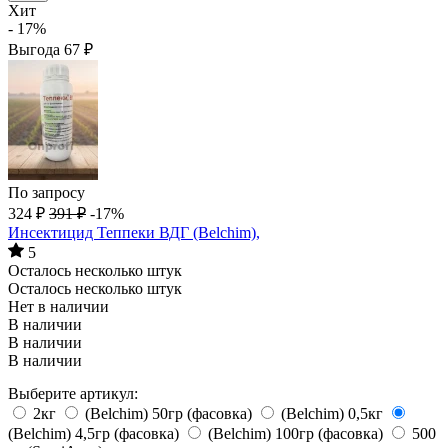
Хит
- 17%
Выгода
67
₽
По запросу
324
₽
391
₽
-17%
Инсектицид Теппеки ВДГ (Belchim),
5
Осталось несколько штук
Осталось несколько штук
Нет в наличии
В наличии
В наличии
В наличии
Выберите артикул:
2кг
(Belchim) 50гр (фасовка)
(Belchim) 0,5кг
(Belchim) 4,5гр (фасовка)
(Belchim) 100гр (фасовка)
500