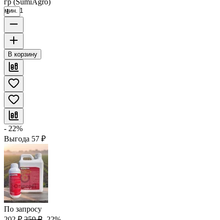
гр (SumiAgro)
мин. 1
В корзину
- 22%
Выгода
57
₽
По запросу
202
₽
259
₽
-22%