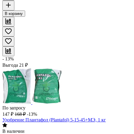
В корзину
- 13%
Выгода
21
₽
По запросу
147
₽
168
₽
-13%
Удобрение Плантафол (Plantafol) 5-15-45+МЭ, 1 кг
В наличии