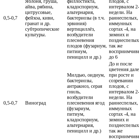
Яблоня, груша,
филлостикта,
плодов, с
айва, рябина,
кладоспориум,
интервалом 2
цитрусовые,
альтернария,
недели. На
0,5-0,7
фейхоа, киви,
бактериозы (в т.ч.
раннеспелых,
гранат и др.
эрвиния)
иммунных
субтропические
вертициллёз,
сортах -4, на
культуры.
возбудители
зимних и
плесневения
позднеспелых
плодов (фузариум,
так же
питииум,
восприимчив
пеницилл и др.)
до 6
До и после
цветения дале
Милдью, оидиум,
при росте и
бактериозы,
созревании
антракноз, серая
плодов, с
гниль,
интервалом 2
возбудители
недели. На
0,5-0,7
Виноград
плесневения ягод
раннеспелых,
(фузариум,
иммунных
питиум,
сортах -4, на
кладоспориум,
зимних и
альтернария,
позднеспелых
пеницилл и др.)
так же
восприимчив