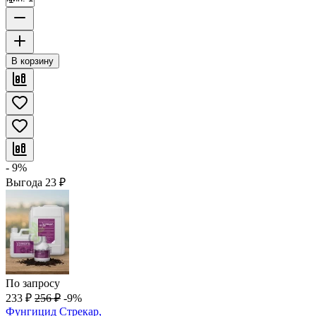
В корзину
- 9%
Выгода
23
₽
По запросу
233
₽
256
₽
-9%
Фунгицид Стрекар,