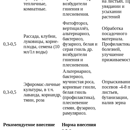
на листьях. П
тепличные,
возбудители
увядании и
комнатные.
гниения и
усыхании
плесневения.
растений
Фитофтороз,
вертициллёз,
Обработка
альтернариоз,
посадочного
Рассада, клубни,
бактериоз,
материала.
луковицы, корне-
0,3-0,5
фузариоз, белая и
Профилактик
плоды, семена (10
серая гниль др.
болезней,
мл/1л воды)
возбудители
улучшение
гниения и
приживаемост
плесневения.
Альтернариоз,
бактериоз,
мучнистая роса,
Опрыскивани
Эфиромас-личные
корневые гнили,
посевов -4-8 
культуры, в т.ч.
0,3-0,5
белая гниль
листьев,
лаванда, кориандр,
(профилактика),
бутанизации,
тмин, роза
плесневение
налив зерна
семян, фузариоз,
рамуляриоз.
Рекомендуемое внесение
Норма внесения