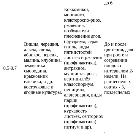
до 6
Коккомикоз,
монилиоз,
клястероспо-риоз,
ржавчина,
возбудители
плесневение ягод,
(фузариум, серая
Вишня, черешня,
До и после
гниль, виды
алыча, слива,
цветения, дал
пятнистостей
абрикос, персик,
при росте и
листьев и ржавчин
малина, клубника,
созревании
(профилактика),
земляника
плодов с
0,5-0,7
антракноз,
смородина,
интервалом 2
мучнистая роса,
крыжовник
недели. На
вертициллёз
ежевика, и др.
раннеспелых
кладоспориум,
косточковые и
сортах - 3,
пеницилл,
ягодные культуры.
поздеспелых -
альтернария, виды
парши
(профилактика),
курчавость
листьев, септориоз
(профилактика)
питиум и др).