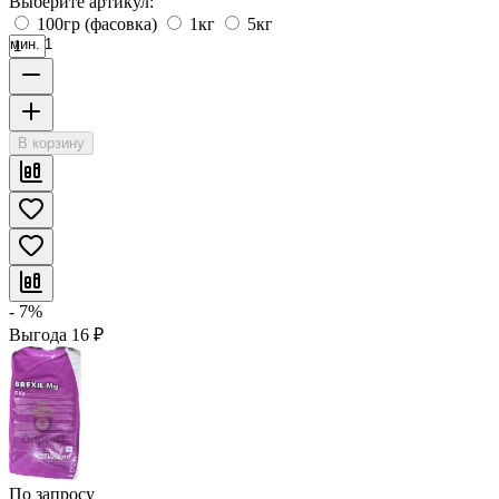
Выберите артикул:
100гр (фасовка)
1кг
5кг
мин. 1
В корзину
- 7%
Выгода
16
₽
По запросу