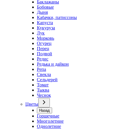
Баклажаны
Бобовые
Дыня
Кабачки, патиссоны
Капуста
Кукуруза
Лук
Морковь
Огурец
Перец
Подвой
Редис
Редька и дайкон
Репа
Свекла
Сельдерей
Томат
Тыква
Чеснок
Цветы
Назад
Горшечные
Многолетние
Однолетние