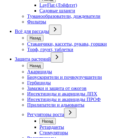
LayFlat (Лэйфлэт)
Садовые шланги
Туманообразователи, дождеватели
Фильтры
Всё для рассады
Назад
Стаканчики, кассеты, рукава, горшки
Торф, грунт, таблетки
Защита растений
Назад
Акарициды
Биоускорители и почвоулучшители
Гербициды
Замазки и защита от ожогов
Инсектициды и акарициды ЛПХ
Инсектициды и акарициды ПРОФ
Прилипатели и адьюванты
Регуляторы роста
Назад
Ретарданты
Стимуляторы