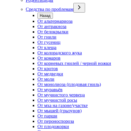
Родентициды
Средства по проблемам
Назад
От альтернариоза
От антракноза
От белокрылки
От гнили
От гусениц
От клеща
От колорадского жука
От комаров
От корневых гнилей / черной ножки
От кротов
От медведки
От моли
От монолиоза (плодовая гниль)
От муравьёв
От мучнистого червеца
От мучнистой росы
От мха на газоне/участке
От мышей (грызунов)
От парши
От пероноспороза
От плодожорки