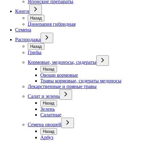
Японские препараты
Книги
Назад
Цинерария гибридная
Семена
Распродажа
Назад
Грибы
Кормовые, медоносы, сидераты
Назад
Овощи кормовые
Травы кормовые, сидераты медоносы
Лекарственные и пряные травы
Салат и зелень
Назад
Зелень
Салатные
Семена овощей
Назад
Арбуз