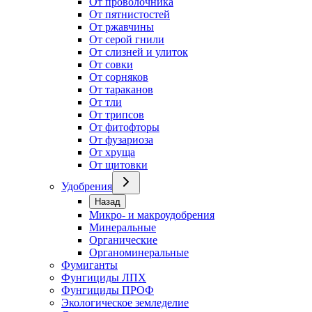
От проволочника
От пятнистостей
От ржавчины
От серой гнили
От слизней и улиток
От совки
От сорняков
От тараканов
От тли
От трипсов
От фитофторы
От фузариоза
От хруща
От щитовки
Удобрения
Назад
Микро- и макроудобрения
Минеральные
Органические
Органоминеральные
Фумиганты
Фунгициды ЛПХ
Фунгициды ПРОФ
Экологическое земледелие