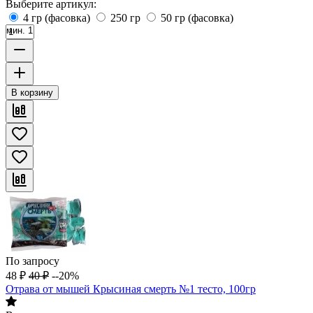
Выберите артикул:
4 гр (фасовка)
250 гр
50 гр (фасовка)
мин. 1
В корзину
По запросу
48
₽
40
₽
--20%
Отрава от мышей Крысиная смерть №1 тесто, 100гр