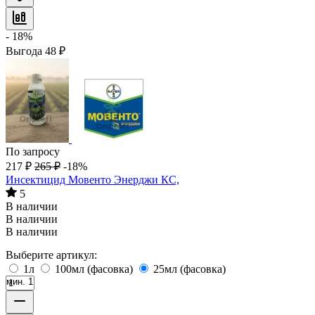
- 18%
Выгода
48
₽
По запросу
217
₽
265
₽
-18%
Инсектицид Мовенто Энерджи КС,
5
В наличии
В наличии
В наличии
Выберите артикул:
1л
100мл (фасовка)
25мл (фасовка)
мин. 1