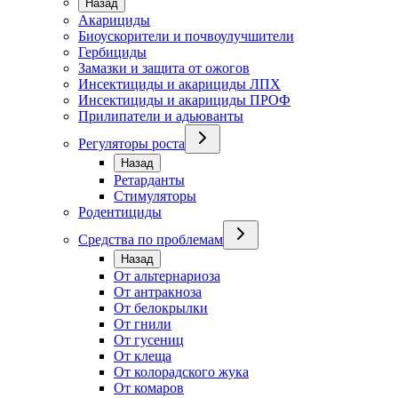
Назад
Акарициды
Биоускорители и почвоулучшители
Гербициды
Замазки и защита от ожогов
Инсектициды и акарициды ЛПХ
Инсектициды и акарициды ПРОФ
Прилипатели и адьюванты
Регуляторы роста
Назад
Ретарданты
Стимуляторы
Родентициды
Средства по проблемам
Назад
От альтернариоза
От антракноза
От белокрылки
От гнили
От гусениц
От клеща
От колорадского жука
От комаров