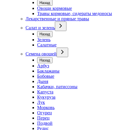
Назад
Овощи кормовые
Травы кормовые, сидераты медоносы
Лекарственные и пряные травы
Салат и зелень
Назад
Зелень
Салатные
Семена овощей
Назад
Арбуз
Баклажаны
Бобовые
Дыня
Кабачки, патиссоны
Капуста
Кукуруза
Лук
Морковь
Огурец
Перец
Подвой
Редис