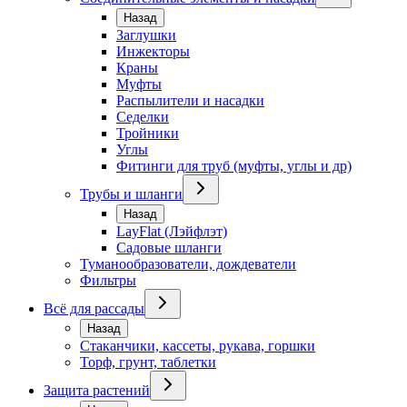
Назад
Заглушки
Инжекторы
Краны
Муфты
Распылители и насадки
Седелки
Тройники
Углы
Фитинги для труб (муфты, углы и др)
Трубы и шланги
Назад
LayFlat (Лэйфлэт)
Садовые шланги
Туманообразователи, дождеватели
Фильтры
Всё для рассады
Назад
Стаканчики, кассеты, рукава, горшки
Торф, грунт, таблетки
Защита растений