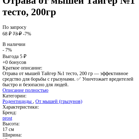
Отрава от мышей Тайгер №1
тесто, 200гр
По запросу
68
₽
73
₽
-7%
В наличии
- 7%
Выгода
5
₽
+0 бонусов
Краткое описание:
Отрава от мышей Тайгер №1 тесто, 200 гр — эффективное
средство для борьбы с грызунами. ✅ Уничтожает вредителей
быстро и безопасно для людей.
Описание полностью
Категории:
Родентициды
,
От мышей (грызунов)
Характеристики:
Бренд:
prost
Высота:
17 см
Ширина: