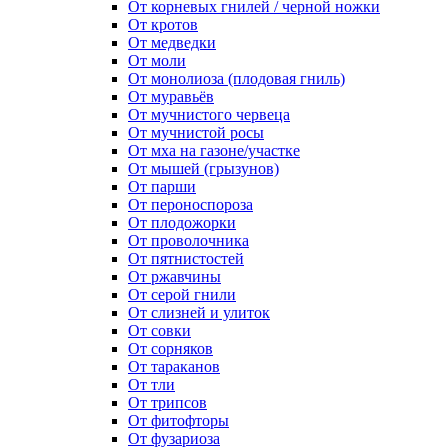
От корневых гнилей / черной ножки
От кротов
От медведки
От моли
От монолиоза (плодовая гниль)
От муравьёв
От мучнистого червеца
От мучнистой росы
От мха на газоне/участке
От мышей (грызунов)
От парши
От пероноспороза
От плодожорки
От проволочника
От пятнистостей
От ржавчины
От серой гнили
От слизней и улиток
От совки
От сорняков
От тараканов
От тли
От трипсов
От фитофторы
От фузариоза