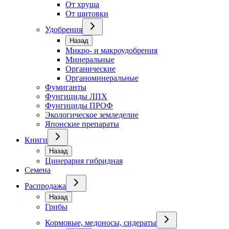
От хруща
От щитовки
Удобрения
Назад
Микро- и макроудобрения
Минеральные
Органические
Органоминеральные
Фумиганты
Фунгициды ЛПХ
Фунгициды ПРОФ
Экологическое земледелие
Японские препараты
Книги
Назад
Цинерария гибридная
Семена
Распродажа
Назад
Грибы
Кормовые, медоносы, сидераты