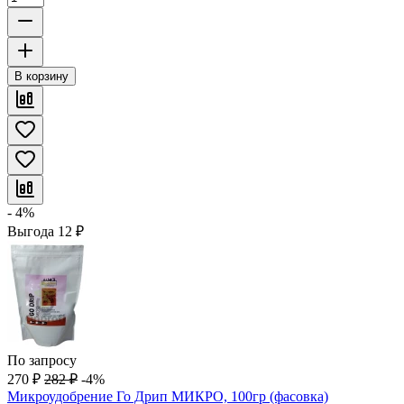
В корзину
- 4%
Выгода
12
₽
По запросу
270
₽
282
₽
-4%
Микроудобрение Го Дрип МИКРО, 100гр (фасовка)