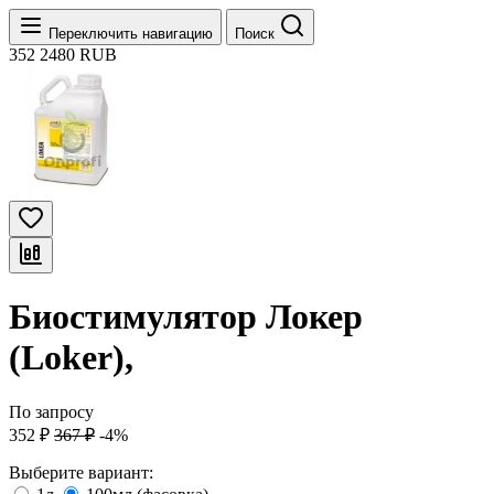
Переключить навигацию
Поиск
352
2480
RUB
Биостимулятор Локер
(Loker),
По запросу
352
₽
367
₽
-4%
Выберите вариант: