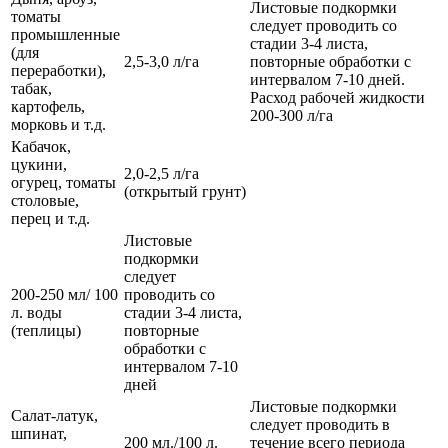
Листовые подкормки
томаты
следует проводить со
промышленные
стадии 3-4 листа,
(для
2,5-3,0 л/га
повторные обработки с
переработки),
интервалом 7-10 дней.
табак,
Расход рабочей жидкости
картофель,
200-300 л/га
морковь и т.д.
Кабачок,
цукини,
2,0-2,5 л/га
огурец, томаты
(открытый грунт)
столовые,
перец и т.д.
Листовые
подкормки
следует
200-250 мл/ 100
проводить со
л. воды
стадии 3-4 листа,
(теплицы)
повторные
обработки с
интервалом 7-10
дней
Листовые подкормки
Салат-латук,
следует проводить в
шпинат,
200 мл./100 л.
течение всего периода