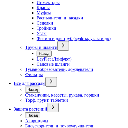
Инжекторы
Краны
Муфты
Распылители и насадки
Седелки
Тройники
Углы
Фитинги для труб (муфты, углы и др)
Трубы и шланги
Назад
LayFlat (Лэйфлэт)
Садовые шланги
Туманообразователи, дождеватели
Фильтры
Всё для рассады
Назад
Стаканчики, кассеты, рукава, горшки
Торф, грунт, таблетки
Защита растений
Назад
Акарициды
Биоускорители и почвоулучшители