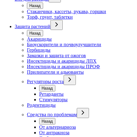
Назад
Стаканчики, кассеты, рукава, горшки
Торф, грунт, таблетки
Защита растений
Назад
Акарициды
Биоускорители и почвоулучшители
Гербициды
Замазки и защита от ожогов
Инсектициды и акарициды ЛПХ
Инсектициды и акарициды ПРОФ
Прилипатели и адьюванты
Регуляторы роста
Назад
Ретарданты
Стимуляторы
Родентициды
Средства по проблемам
Назад
От альтернариоза
От антракноза