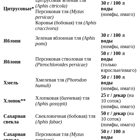
Цитрусовая зеленая тля
30 г / 100 л
(Aphis citricola)
Цитрусовые*
воды
Персиковая тля
(Myzus
(нимфы, имаго)
persicae)
Коровья (бобовая) тля
(Aphis
craccivora)
30 г / 100 л
Зеленая яблонная тля
(Aphis
Яблоня
воды
pomi)
(нимфы, имаго)
50 г / 100 л
Персиковая стволовая тля
воды
Яблоня
(Pterochloroides persicae)
(только
взрослые/имаго)
50 г / 100 л
Хмелевая тля
(Phorodon
Хмель
воды
humuli)
(нимфы, имаго)
25 г / декар
(на
Хлопковая (бахчевая) тля
Хлопок**
10 соток)
(Aphis gossypii)
(нимфы, имаго)
50 г / декар
(на
Сахарная
Свекловичная (бобовая) тля
10 соток)
свекла
(Aphis fabae)
(нимфы, имаго)
50 г / 100 л
Сахарная
Персиковая тля
(Myzus
воды
свекла
persicae)