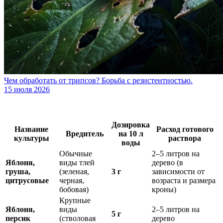
Чем обработать от трипсов? Борьба с резистентностью.
15 июля 2026
Дозировка
Название
Расход готового
Вредитель
на 10 л
культуры
раствора
воды
Обычные
2–5 литров на
Яблоня,
виды тлей
дерево (в
груша,
(зеленая,
3 г
зависимости от
цитрусовые
черная,
возраста и размера
бобовая)
кроны)
Крупные
Яблоня,
виды
2–5 литров на
5 г
персик
(стволовая
дерево