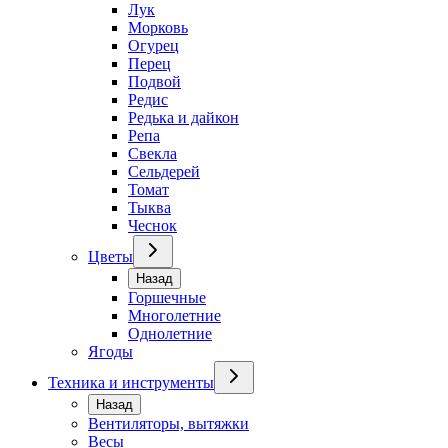
Лук
Морковь
Огурец
Перец
Подвой
Редис
Редька и дайкон
Репа
Свекла
Сельдерей
Томат
Тыква
Чеснок
Цветы
Назад
Горшечные
Многолетние
Однолетние
Ягоды
Техника и инструменты
Назад
Вентиляторы, вытяжки
Весы