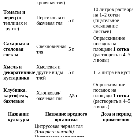
кровяная тля)
10 литров раствора
Томаты и
на 1–2 сотки
перец
(в
Персиковая и
5 г
(тщательное
теплицах и
бахчевая тля
смачивание
грунте)
листьев)
Опрыскивание
Сахарная и
посадок на
Свекловичная
столовая
5 г
площади
1 сотка
тля
свекла
(растворить в 4–5
л воды)
Хмель и
Хмелевая и
декоративные
другие виды
5 г
1–2 литра на куст
кустарники
тлей
Опрыскивание
Клубника,
посадок на
Хлопковая/
картофель,
2,5 г
площади
1 сотка
бахчевая тля
бахчевые
(растворить в 4–5
л воды)
Название
Название вредного
Доза и период
культуры
организма
применения
Цитрусовая черная тля
(Toxoptera aurantii)