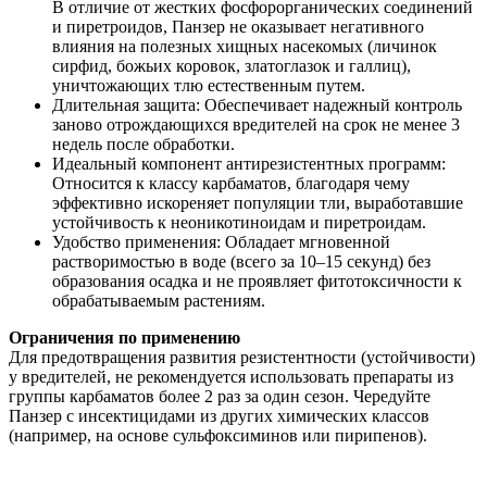
В отличие от жестких фосфорорганических соединений
и пиретроидов, Панзер не оказывает негативного
влияния на полезных хищных насекомых (личинок
сирфид, божьих коровок, златоглазок и галлиц),
уничтожающих тлю естественным путем.
Длительная защита:
Обеспечивает надежный контроль
заново отрождающихся вредителей на срок
не менее 3
недель
после обработки.
Идеальный компонент антирезистентных программ:
Относится к классу карбаматов, благодаря чему
эффективно искореняет популяции тли, выработавшие
устойчивость к неоникотиноидам и пиретроидам.
Удобство применения:
Обладает мгновенной
растворимостью в воде (всего за 10–15 секунд) без
образования осадка и не проявляет фитотоксичности к
обрабатываемым растениям.
Ограничения по применению
Для предотвращения развития резистентности (устойчивости)
у вредителей, не рекомендуется использовать препараты из
группы карбаматов более 2 раз за один сезон. Чередуйте
Панзер с инсектицидами из других химических классов
(например, на основе сульфоксиминов или пирипенов).