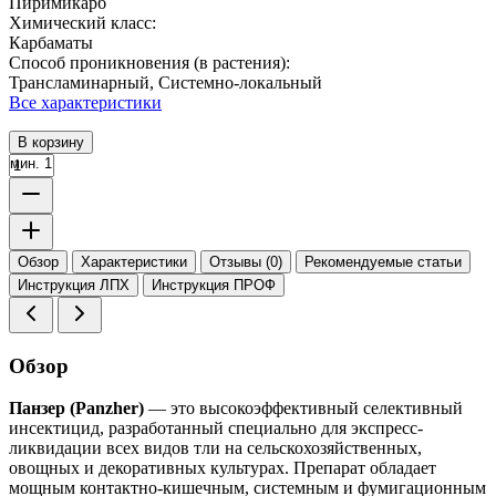
Пиримикарб
Химический класс:
Карбаматы
Способ проникновения (в растения):
Трансламинарный, Системно-локальный
Все характеристики
В корзину
мин. 1
Обзор
Характеристики
Отзывы (0)
Рекомендуемые статьи
Инструкция ЛПХ
Инструкция ПРОФ
Обзор
Панзер (Panzher)
— это высокоэффективный селективный
инсектицид, разработанный специально для экспресс-
ликвидации
всех видов тли
на сельскохозяйственных,
овощных и декоративных культурах. Препарат обладает
мощным контактно-кишечным, системным и фумигационным