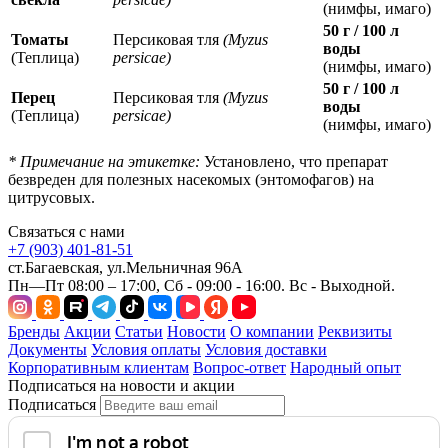
(нимфы, имаго)
50 г / 100 л
Томаты
Персиковая тля
(Myzus
воды
(Теплица)
persicae)
(нимфы, имаго)
50 г / 100 л
Перец
Персиковая тля
(Myzus
воды
(Теплица)
persicae)
(нимфы, имаго)
* Примечание на этикетке:
Установлено, что препарат
безвреден для полезных насекомых (энтомофагов) на
цитрусовых.
Связаться с нами
+7 (903) 401-81-51
ст.Багаевская, ул.Мельничная 96А
Пн—Пт 08:00 – 17:00, Сб - 09:00 - 16:00. Вс - Выходной.
Бренды
Акции
Статьи
Новости
О компании
Реквизиты
Документы
Условия оплаты
Условия доставки
Корпоративным клиентам
Вопрос-ответ
Народный опыт
Подписаться на новости и акции
Подписаться