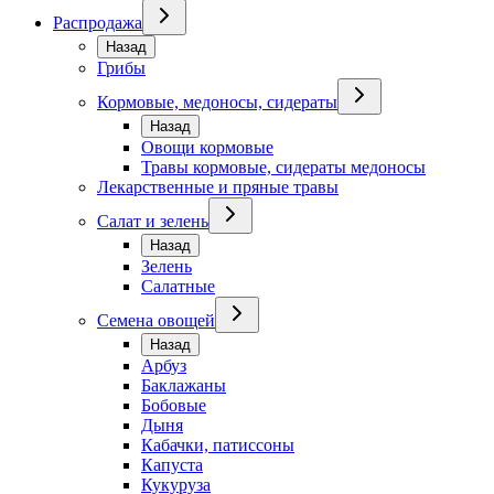
Распродажа
Назад
Грибы
Кормовые, медоносы, сидераты
Назад
Овощи кормовые
Травы кормовые, сидераты медоносы
Лекарственные и пряные травы
Салат и зелень
Назад
Зелень
Салатные
Семена овощей
Назад
Арбуз
Баклажаны
Бобовые
Дыня
Кабачки, патиссоны
Капуста
Кукуруза