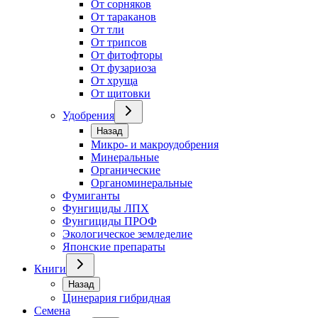
От сорняков
От тараканов
От тли
От трипсов
От фитофторы
От фузариоза
От хруща
От щитовки
Удобрения
Назад
Микро- и макроудобрения
Минеральные
Органические
Органоминеральные
Фумиганты
Фунгициды ЛПХ
Фунгициды ПРОФ
Экологическое земледелие
Японские препараты
Книги
Назад
Цинерария гибридная
Семена