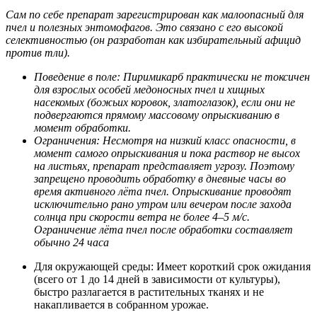
Сам по себе препарат зарегистрирован как
малоопасный для
пчел и полезных энтомофагов
. Это связано с его высокой
селективностью (он разработан как избирательный афицид
против тли).
Поведение в поле:
Пиримикарб практически не токсичен
для взрослых особей медоносных пчел и хищных
насекомых (божьих коровок, златоглазок), если они не
подвергаются прямому массовому опрыскиванию в
момент обработки.
Ограничения:
Несмотря на низкий класс опасности,
в
момент самого опрыскивания
и пока раствор не высох
на листьях, препарат представляет угрозу. Поэтому
запрещено проводить обработку в дневные часы во
время активного лёта пчел. Опрыскивание проводят
исключительно рано утром или вечером после захода
солнца при скорости ветра не более 4–5 м/с.
Ограничение лёта пчел после обработки составляет
обычно 24 часа
Для окружающей среды:
Имеет короткий срок ожидания
(всего от 1 до 14 дней в зависимости от культуры),
быстро разлагается в растительных тканях и не
накапливается в собранном урожае.