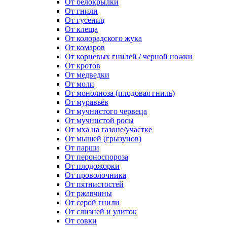
От белокрылки
От гнили
От гусениц
От клеща
От колорадского жука
От комаров
От корневых гнилей / черной ножки
От кротов
От медведки
От моли
От монолиоза (плодовая гниль)
От муравьёв
От мучнистого червеца
От мучнистой росы
От мха на газоне/участке
От мышей (грызунов)
От парши
От пероноспороза
От плодожорки
От проволочника
От пятнистостей
От ржавчины
От серой гнили
От слизней и улиток
От совки