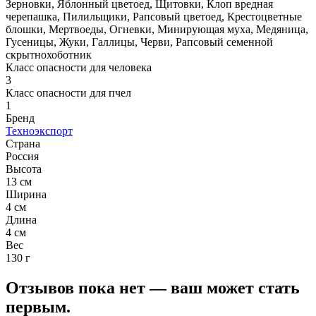
Зерновки, Яблонный цветоед, Щитовки, Клоп вредная
черепашка, Пилильщики, Рапсовый цветоед, Крестоцветные
блошки, Мертвоеды, Огневки, Минирующая муха, Медяница,
Гусеницы, Жуки, Галлицы, Черви, Рапсовый семенной
скрытнохоботник
Класс опасности для человека
3
Класс опасности для пчел
1
Бренд
Техноэкспорт
Страна
Россия
Высота
13 см
Ширина
4 см
Длина
4 см
Вес
130 г
Отзывов пока нет — ваш может стать
первым.