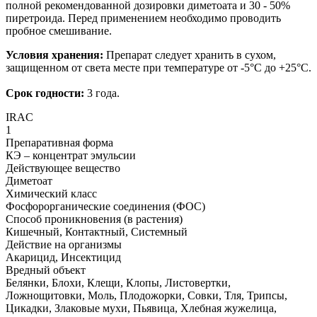
полной рекомендованной дозировки диметоата и 30 - 50%
пиретроида. Перед применением необходимо проводить
пробное смешивание.
Условия хранения:
Препарат следует хранить в сухом,
защищенном от света месте при температуре от -5°С до +25°С.
Срок годности:
3 года.
IRAC
1
Препаративная форма
КЭ – концентрат эмульсии
Действующее вещество
Диметоат
Химический класс
Фосфорорганические соединения (ФОС)
Способ проникновения (в растения)
Кишечный, Контактный, Системный
Действие на организмы
Акарицид, Инсектицид
Вредный объект
Белянки, Блохи, Клещи, Клопы, Листовертки,
Ложнощитовки, Моль, Плодожорки, Совки, Тля, Трипсы,
Цикадки, Злаковые мухи, Пьявица, Хлебная жужелица,