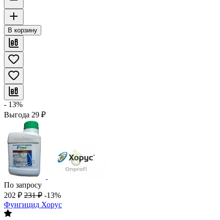
В корзину
- 13%
Выгода
29
₽
По запросу
202
₽
231
₽
-13%
Фунгицид Хорус