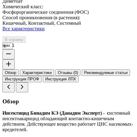
Диметоат
Химический класс:
Фосфорорганические соединения (ФОС)
Способ проникновения (в растения):
Кишечный, Контактный, Системный
Все характеристики
В корзину
мин. 1
Обзор
Характеристики
Отзывы (0)
Рекомендуемые статьи
Инструкция ПРОФ
Инструкция ЛПХ
Обзор
Инсектицид Бинадим КЭ (Данадим Эксперт) - с
истемный
инсектоакарицид обладающий контактно-кишечным
действием. Действующее вещество работает ЦНС насекомых-
вредителей.