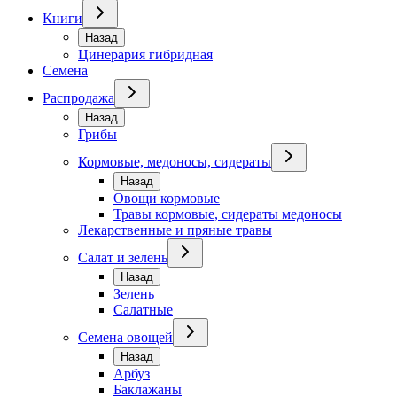
Книги
Назад
Цинерария гибридная
Семена
Распродажа
Назад
Грибы
Кормовые, медоносы, сидераты
Назад
Овощи кормовые
Травы кормовые, сидераты медоносы
Лекарственные и пряные травы
Салат и зелень
Назад
Зелень
Салатные
Семена овощей
Назад
Арбуз
Баклажаны