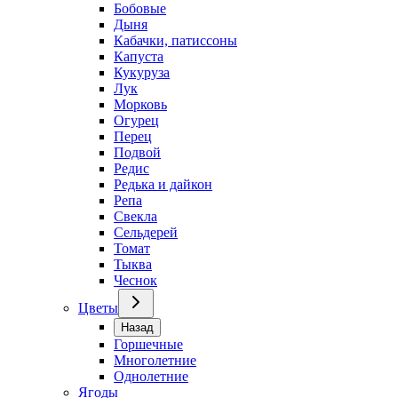
Бобовые
Дыня
Кабачки, патиссоны
Капуста
Кукуруза
Лук
Морковь
Огурец
Перец
Подвой
Редис
Редька и дайкон
Репа
Свекла
Сельдерей
Томат
Тыква
Чеснок
Цветы
Назад
Горшечные
Многолетние
Однолетние
Ягоды