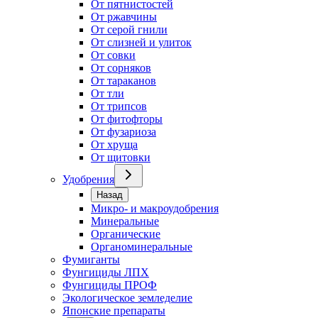
От пятнистостей
От ржавчины
От серой гнили
От слизней и улиток
От совки
От сорняков
От тараканов
От тли
От трипсов
От фитофторы
От фузариоза
От хруща
От щитовки
Удобрения
Назад
Микро- и макроудобрения
Минеральные
Органические
Органоминеральные
Фумиганты
Фунгициды ЛПХ
Фунгициды ПРОФ
Экологическое земледелие
Японские препараты