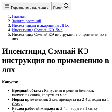
Переключить навигацию
Поиск
Главная
Защита растений
Инсектициды и акарициды ЛПХ
Инсектицид Сэмпай КЭ, 5мл
Инсектицид Сэмпай КЭ инструкция по применению в
лпх
Инсектицид Сэмпай КЭ
инструкция по применению в
лпх
Капуста:
Вредный объект:
Капустная и репная белянки,
капустная совка, капустная моль
Норма применения:
2
мл. препарата на 2-4 л. воды на 1
Сотку
Расход рабочей жидкости:
2-4 л. воды на 1 сотку