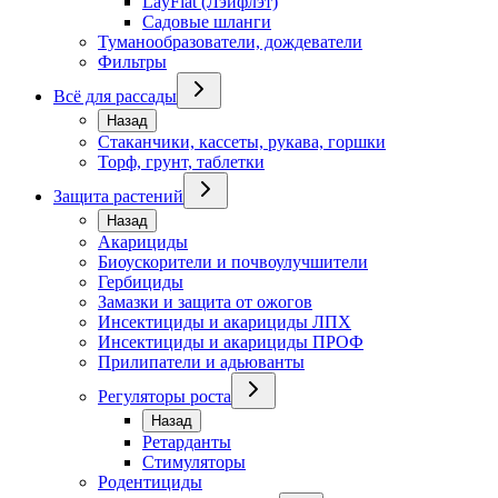
LayFlat (Лэйфлэт)
Садовые шланги
Туманообразователи, дождеватели
Фильтры
Всё для рассады
Назад
Стаканчики, кассеты, рукава, горшки
Торф, грунт, таблетки
Защита растений
Назад
Акарициды
Биоускорители и почвоулучшители
Гербициды
Замазки и защита от ожогов
Инсектициды и акарициды ЛПХ
Инсектициды и акарициды ПРОФ
Прилипатели и адьюванты
Регуляторы роста
Назад
Ретарданты
Стимуляторы
Родентициды