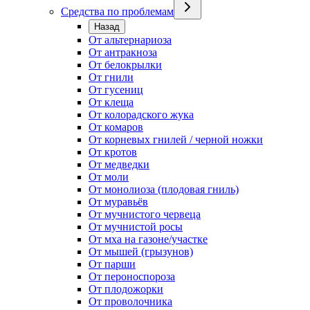
Средства по проблемам
Назад
От альтернариоза
От антракноза
От белокрылки
От гнили
От гусениц
От клеща
От колорадского жука
От комаров
От корневых гнилей / черной ножки
От кротов
От медведки
От моли
От монолиоза (плодовая гниль)
От муравьёв
От мучнистого червеца
От мучнистой росы
От мха на газоне/участке
От мышей (грызунов)
От парши
От пероноспороза
От плодожорки
От проволочника