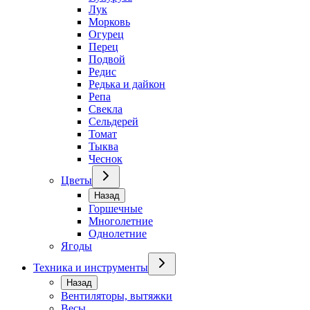
Лук
Морковь
Огурец
Перец
Подвой
Редис
Редька и дайкон
Репа
Свекла
Сельдерей
Томат
Тыква
Чеснок
Цветы
Назад
Горшечные
Многолетние
Однолетние
Ягоды
Техника и инструменты
Назад
Вентиляторы, вытяжки
Весы