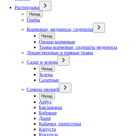
Распродажа
Назад
Грибы
Кормовые, медоносы, сидераты
Назад
Овощи кормовые
Травы кормовые, сидераты медоносы
Лекарственные и пряные травы
Салат и зелень
Назад
Зелень
Салатные
Семена овощей
Назад
Арбуз
Баклажаны
Бобовые
Дыня
Кабачки, патиссоны
Капуста
Кукуруза