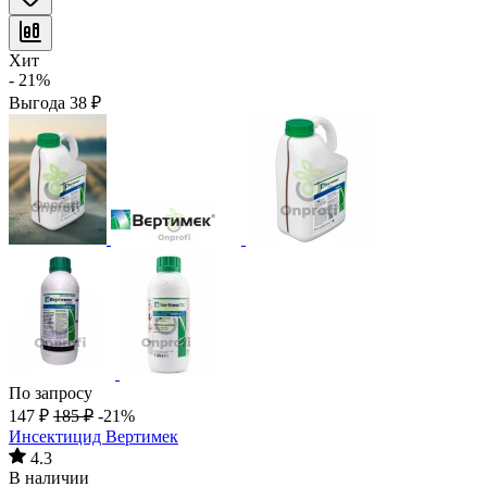
Хит
- 21%
Выгода
38
₽
По запросу
147
₽
185
₽
-21%
Инсектицид Вертимек
4.3
В наличии