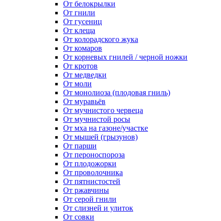
От белокрылки
От гнили
От гусениц
От клеща
От колорадского жука
От комаров
От корневых гнилей / черной ножки
От кротов
От медведки
От моли
От монолиоза (плодовая гниль)
От муравьёв
От мучнистого червеца
От мучнистой росы
От мха на газоне/участке
От мышей (грызунов)
От парши
От пероноспороза
От плодожорки
От проволочника
От пятнистостей
От ржавчины
От серой гнили
От слизней и улиток
От совки