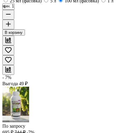
25 мл (фасовка)
5 л
100 мл (фасовка)
1 л
мин. 1
В корзину
- 7%
Выгода
49
₽
По запросу
695
₽
744
₽
-7%