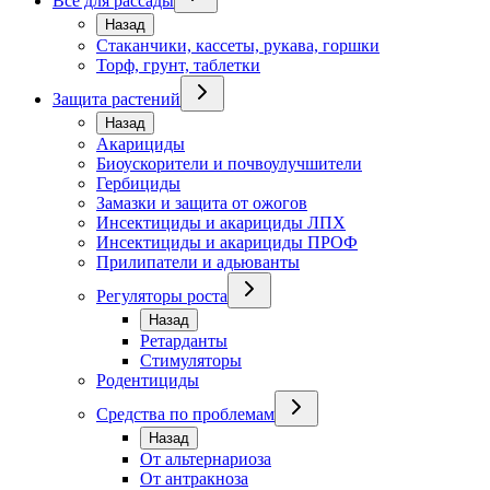
Всё для рассады
Назад
Стаканчики, кассеты, рукава, горшки
Торф, грунт, таблетки
Защита растений
Назад
Акарициды
Биоускорители и почвоулучшители
Гербициды
Замазки и защита от ожогов
Инсектициды и акарициды ЛПХ
Инсектициды и акарициды ПРОФ
Прилипатели и адьюванты
Регуляторы роста
Назад
Ретарданты
Стимуляторы
Родентициды
Средства по проблемам
Назад
От альтернариоза
От антракноза