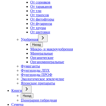
От сорняков
От тараканов
От тли
От трипсов
От фитофторы
От фузариоза
От хруща
От щитовки
Удобрения
Назад
Микро- и макроудобрения
Минеральные
Органические
Органоминеральные
Фумиганты
Фунгициды ЛПХ
Фунгициды ПРОФ
Экологическое земледелие
Японские препараты
Книги
Назад
Цинерария гибридная
Семена