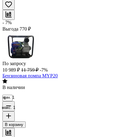
- 7%
Выгода
770
₽
По запросу
10 989
₽
11 759
₽
-7%
Бензиновая помпа MYP20
В наличии
мин. 1
макс. 1
В корзину