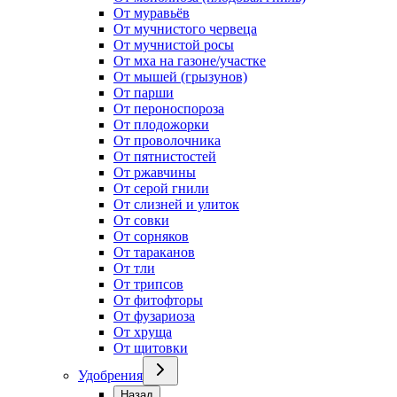
От муравьёв
От мучнистого червеца
От мучнистой росы
От мха на газоне/участке
От мышей (грызунов)
От парши
От пероноспороза
От плодожорки
От проволочника
От пятнистостей
От ржавчины
От серой гнили
От слизней и улиток
От совки
От сорняков
От тараканов
От тли
От трипсов
От фитофторы
От фузариоза
От хруща
От щитовки
Удобрения
Назад