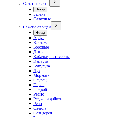
Салат и зелень
Назад
Зелень
Салатные
Семена овощей
Назад
Арбуз
Баклажаны
Бобовые
Дыня
Кабачки, патиссоны
Капуста
Кукуруза
Лук
Морковь
Огурец
Перец
Подвой
Редис
Редька и дайкон
Репа
Свекла
Сельдерей