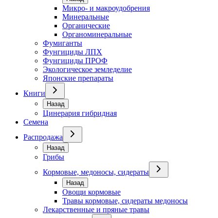
Микро- и макроудобрения
Минеральные
Органические
Органоминеральные
Фумиганты
Фунгициды ЛПХ
Фунгициды ПРОФ
Экологическое земледелие
Японские препараты
Книги
Назад
Цинерария гибридная
Семена
Распродажа
Назад
Грибы
Кормовые, медоносы, сидераты
Назад
Овощи кормовые
Травы кормовые, сидераты медоносы
Лекарственные и пряные травы