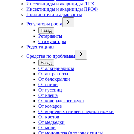
Инсектициды и акарициды ЛПХ
Инсектициды и акарициды ПРОФ
Прилипатели и адьюванты
Регуляторы роста
Назад
Ретарданты
Стимуляторы
Родентициды
Средства по проблемам
Назад
От альтернариоза
От антракноза
От белокрылки
От гнили
От гусениц
От клеща
От колорадского жука
От комаров
От корневых гнилей / черной ножки
От кротов
От медведки
От моли
От монолиоза (плодовая гниль)