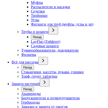
Муфты
Распылители и насадки
Седелки
Тройники
Углы
Фитинги для труб (муфты, углы и др)
Трубы и шланги
Назад
LayFlat (Лэйфлэт)
Садовые шланги
Туманообразователи, дождеватели
Фильтры
Всё для рассады
Назад
Стаканчики, кассеты, рукава, горшки
Торф, грунт, таблетки
Защита растений
Назад
Акарициды
Биоускорители и почвоулучшители
Гербициды
Замазки и защита от ожогов