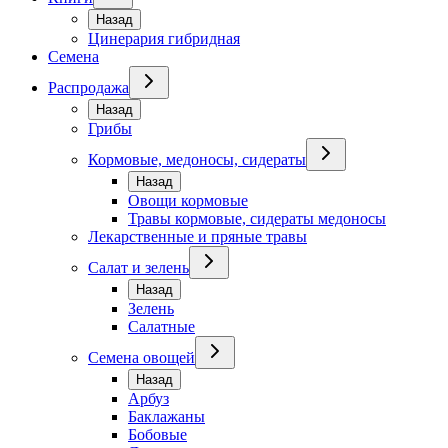
Назад
Цинерария гибридная
Семена
Распродажа
Назад
Грибы
Кормовые, медоносы, сидераты
Назад
Овощи кормовые
Травы кормовые, сидераты медоносы
Лекарственные и пряные травы
Салат и зелень
Назад
Зелень
Салатные
Семена овощей
Назад
Арбуз
Баклажаны
Бобовые