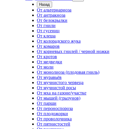
Назад
От альтернариоза
От антракноза
От белокрылки
От гнили
От гусениц
От клеща
От колорадского жука
От комаров
От корневых гнилей / черной ножки
От кротов
От медведки
От моли
От монолиоза (плодовая гниль)
От муравьёв
От мучнистого червеца
От мучнистой росы
От мха на газоне/участке
От мышей (грызунов)
От парши
От пероноспороза
От плодожорки
От проволочника
От пятнистостей