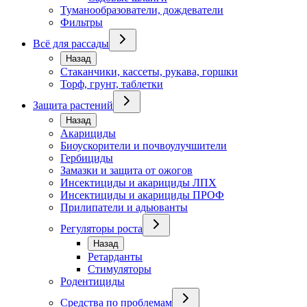
Туманообразователи, дождеватели
Фильтры
Всё для рассады
Назад
Стаканчики, кассеты, рукава, горшки
Торф, грунт, таблетки
Защита растений
Назад
Акарициды
Биоускорители и почвоулучшители
Гербициды
Замазки и защита от ожогов
Инсектициды и акарициды ЛПХ
Инсектициды и акарициды ПРОФ
Прилипатели и адьюванты
Регуляторы роста
Назад
Ретарданты
Стимуляторы
Родентициды
Средства по проблемам