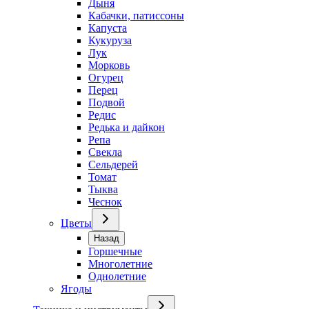
Дыня
Кабачки, патиссоны
Капуста
Кукуруза
Лук
Морковь
Огурец
Перец
Подвой
Редис
Редька и дайкон
Репа
Свекла
Сельдерей
Томат
Тыква
Чеснок
Цветы
Назад
Горшечные
Многолетние
Однолетние
Ягоды