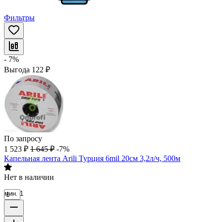
Фильтры
- 7%
Выгода
122
₽
По запросу
1 523
₽
1 645
₽
-7%
Капельная лента Arili Турция 6mil 20см 3,2л/ч, 500м
Нет в наличии
мин. 1