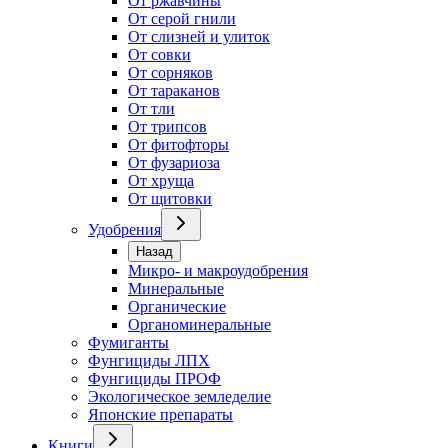
От ржавчины
От серой гнили
От слизней и улиток
От совки
От сорняков
От тараканов
От тли
От трипсов
От фитофторы
От фузариоза
От хруща
От щитовки
Удобрения
Назад
Микро- и макроудобрения
Минеральные
Органические
Органоминеральные
Фумиганты
Фунгициды ЛПХ
Фунгициды ПРОФ
Экологическое земледелие
Японские препараты
Книги