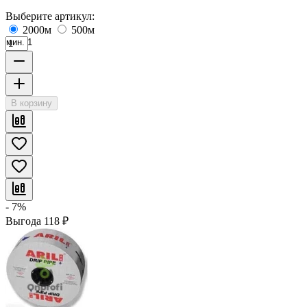
Выберите артикул:
2000м
500м
мин. 1
В корзину
- 7%
Выгода
118
₽