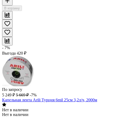
В корзину
- 7%
Выгода
420
₽
По запросу
5 249
₽
5 669
₽
-7%
Капельная лента Arili Турция 6mil 25см 3,2л/ч, 2000м
Нет в наличии
Нет в наличии