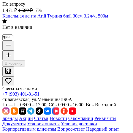
По запросу
1 471
₽
1 589
₽
-7%
Капельная лента Arili Турция 6mil 30см 3,2л/ч, 500м
Нет в наличии
мин. 1
В корзину
Связаться с нами
+7 (903) 401-81-51
ст.Багаевская, ул.Мельничная 96А
Пн—Пт 08:00 – 17:00, Сб - 09:00 - 16:00. Вс - Выходной.
Бренды
Акции
Статьи
Новости
О компании
Реквизиты
Документы
Условия оплаты
Условия доставки
Корпоративным клиентам
Вопрос-ответ
Народный опыт