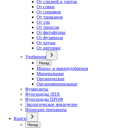
От слизней и улиток
От совки
От сорняков
От тараканов
От тли
От трипсов
От фитофторы
От фузариоза
От хруща
От щитовки
Удобрения
Назад
Микро- и макроудобрения
Минеральные
Органические
Органоминеральные
Фумиганты
Фунгициды ЛПХ
Фунгициды ПРОФ
Экологическое земледелие
Японские препараты
Книги
Назад