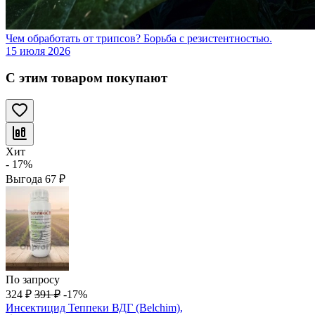
Чем обработать от трипсов? Борьба с резистентностью.
15 июля 2026
С этим товаром покупают
Хит
- 17%
Выгода
67
₽
По запросу
324
₽
391
₽
-17%
Инсектицид Теппеки ВДГ (Belchim),