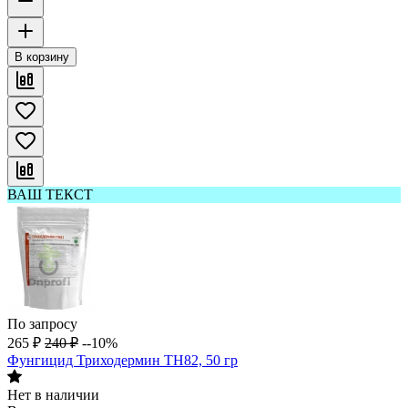
В корзину
ВАШ ТЕКСТ
По запросу
265
₽
240
₽
--10%
Фунгицид Триходермин ТН82, 50 гр
Нет в наличии