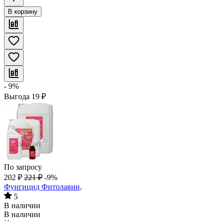
В корзину
- 9%
Выгода
19
₽
По запросу
202
₽
221
₽
-9%
Фунгицид Фитолавин,
5
В наличии
В наличии