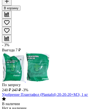
В корзину
- 3%
Выгода
7
₽
По запросу
240
₽
247
₽
-3%
Удобрение Плантафол (Plantafol) 20-20-20+МЭ, 1 кг
В наличии
Нет в наличии