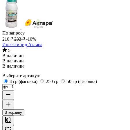
По запросу
210
₽
233
₽
-10%
Инсектицид Актара
5
В наличии
В наличии
В наличии
Выберите артикул:
4 гр (фасовка)
250 гр
50 гр (фасовка)
мин. 1
В корзину