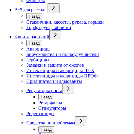
Фильтры
Всё для рассады
Назад
Стаканчики, кассеты, рукава, горшки
Торф, грунт, таблетки
Защита растений
Назад
Акарициды
Биоускорители и почвоулучшители
Гербициды
Замазки и защита от ожогов
Инсектициды и акарициды ЛПХ
Инсектициды и акарициды ПРОФ
Прилипатели и адьюванты
Регуляторы роста
Назад
Ретарданты
Стимуляторы
Родентициды
Средства по проблемам
Назад