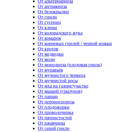
От альтернариоза
От антракноза
От белокрылки
От гнили
От гусениц
От клеща
От колорадского жука
От комаров
От корневых гнилей / черной ножки
От кротов
От медведки
От моли
От монолиоза (плодовая гниль)
От муравьёв
От мучнистого червеца
От мучнистой росы
От мха на газоне/участке
От мышей (грызунов)
От парши
От пероноспороза
От плодожорки
От проволочника
От пятнистостей
От ржавчины
От серой гнили