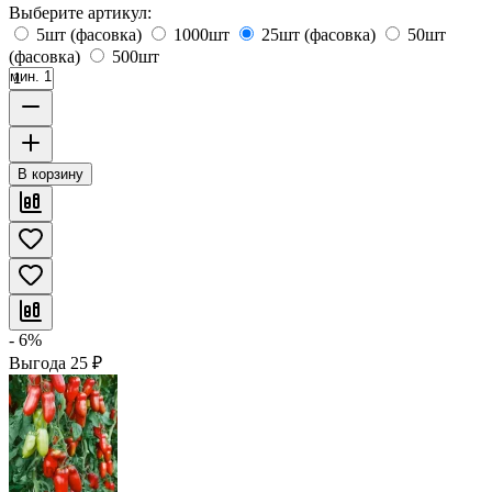
Выберите артикул:
5шт (фасовка)
1000шт
25шт (фасовка)
50шт
(фасовка)
500шт
мин. 1
В корзину
- 6%
Выгода
25
₽