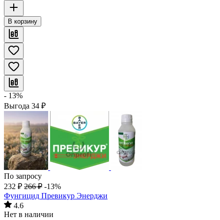
В корзину
- 13%
Выгода
34
₽
По запросу
232
₽
266
₽
-13%
Фунгицид Превикур Энерджи
4.6
Нет в наличии