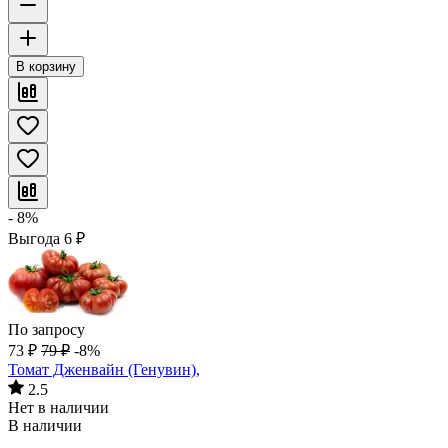
В корзину
- 8%
Выгода
6
₽
По запросу
73
₽
79
₽
-8%
Томат Дженвайн (Генувин),
2.5
Нет в наличии
В наличии