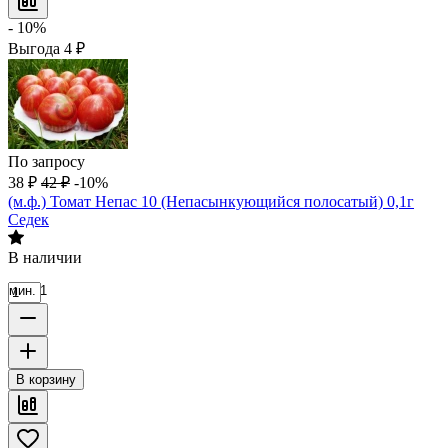
- 10%
Выгода
4
₽
По запросу
38
₽
42
₽
-10%
(м.ф.) Томат Непас 10 (Непасынкующийся полосатый) 0,1г
Седек
В наличии
мин. 1
В корзину