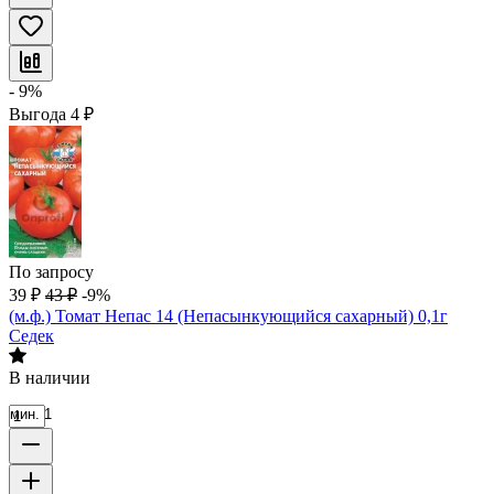
- 9%
Выгода
4
₽
По запросу
39
₽
43
₽
-9%
(м.ф.) Томат Непас 14 (Непасынкующийся сахарный) 0,1г
Седек
В наличии
мин. 1