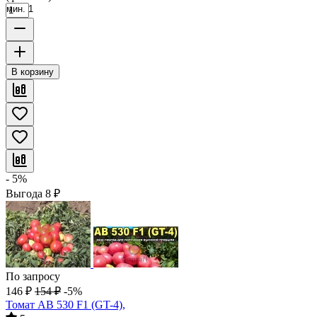
мин. 1
В корзину
- 5%
Выгода
8
₽
По запросу
146
₽
154
₽
-5%
Томат AB 530 F1 (GT-4),