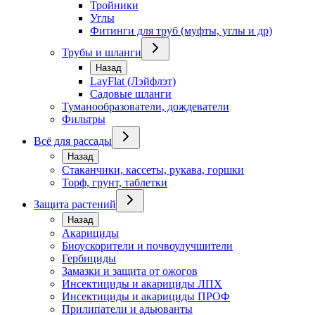
Тройники
Углы
Фитинги для труб (муфты, углы и др)
Трубы и шланги
Назад
LayFlat (Лэйфлэт)
Садовые шланги
Туманообразователи, дождеватели
Фильтры
Всё для рассады
Назад
Стаканчики, кассеты, рукава, горшки
Торф, грунт, таблетки
Защита растений
Назад
Акарициды
Биоускорители и почвоулучшители
Гербициды
Замазки и защита от ожогов
Инсектициды и акарициды ЛПХ
Инсектициды и акарициды ПРОФ
Прилипатели и адьюванты