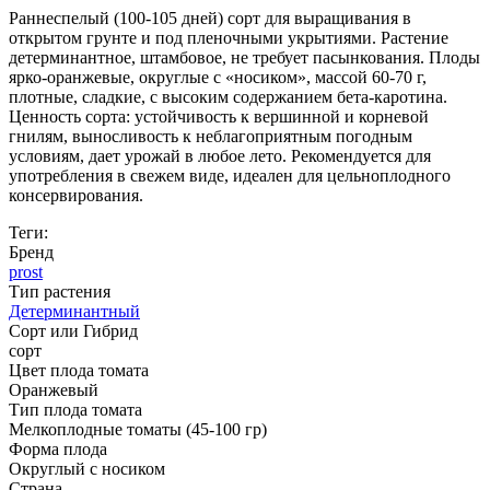
Раннеспелый (100-105 дней) сорт для выращивания в
открытом грунте и под пленочными укрытиями. Растение
детерминантное, штамбовое, не требует пасынкования. Плоды
ярко-оранжевые, округлые с «носиком», массой 60-70 г,
плотные, сладкие, с высоким содержанием бета-каротина.
Ценность сорта: устойчивость к вершинной и корневой
гнилям, выносливость к неблагоприятным погодным
условиям, дает урожай в любое лето. Рекомендуется для
употребления в свежем виде, идеален для цельноплодного
консервирования.
Теги:
Бренд
prost
Тип растения
Детерминантный
Сорт или Гибрид
сорт
Цвет плода томата
Оранжевый
Тип плода томата
Мелкоплодные томаты (45-100 гр)
Форма плода
Округлый с носиком
Страна