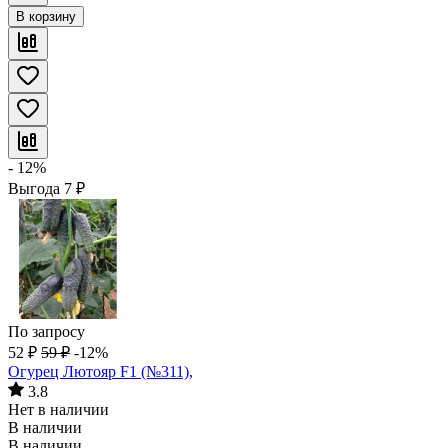
В корзину
- 12%
Выгода
7
₽
По запросу
52
₽
59
₽
-12%
Огурец Лютояр F1 (№311),
3.8
Нет в наличии
В наличии
В наличии