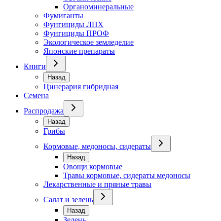
Органоминеральные
Фумиганты
Фунгициды ЛПХ
Фунгициды ПРОФ
Экологическое земледелие
Японские препараты
Книги
Назад
Цинерария гибридная
Семена
Распродажа
Назад
Грибы
Кормовые, медоносы, сидераты
Назад
Овощи кормовые
Травы кормовые, сидераты медоносы
Лекарственные и пряные травы
Салат и зелень
Назад
Зелень