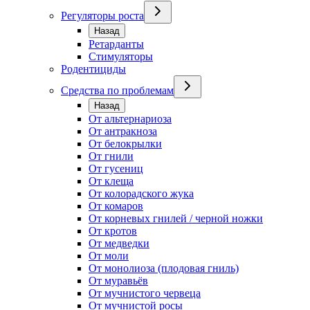
Регуляторы роста
Назад
Ретарданты
Стимуляторы
Родентициды
Средства по проблемам
Назад
От альтернариоза
От антракноза
От белокрылки
От гнили
От гусениц
От клеща
От колорадского жука
От комаров
От корневых гнилей / черной ножки
От кротов
От медведки
От моли
От монолиоза (плодовая гниль)
От муравьёв
От мучнистого червеца
От мучнистой росы