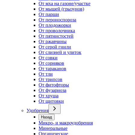
От мха на газоне/участке
От мышей (грызунов)
От парши
От пероноспороза
От плодожорки
От проволочника
От пятнистостей
От ржавчины
От серой гнили
От слизней и улиток
От совки
От сорняков
От тараканов
От тли
От трипсов
От фитофторы
От фузариоза
От хруща
От щитовки
Удобрения
Назад
Микро- и макроудобрения
Минеральные
Органические