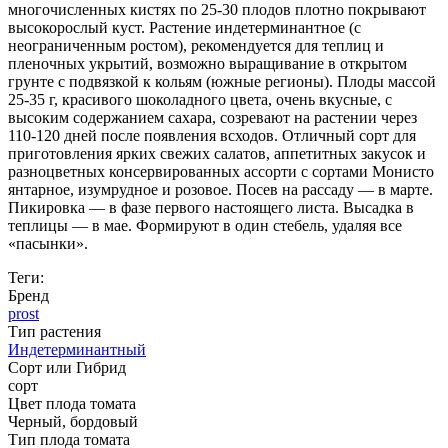
многочисленных кистях по 25-30 плодов плотно покрывают
высокорослый куст. Растение индетерминантное (с
неограниченным ростом), рекомендуется для теплиц и
пленочных укрытий, возможно выращивание в открытом
грунте с подвязкой к кольям (южные регионы). Плоды массой
25-35 г, красивого шоколадного цвета, очень вкусные, с
высоким содержанием сахара, созревают на растении через
110-120 дней после появления всходов. Отличный сорт для
приготовления ярких свежих салатов, аппетитных закусок и
разноцветных консервированных ассорти с сортами Монисто
янтарное, изумрудное и розовое. Посев на рассаду — в марте.
Пикировка — в фазе первого настоящего листа. Высадка в
теплицы — в мае. Формируют в один стебель, удаляя все
«пасынки».
Теги:
Бренд
prost
Тип растения
Индетерминантный
Сорт или Гибрид
сорт
Цвет плода томата
Черный
,
бордовый
Тип плода томата