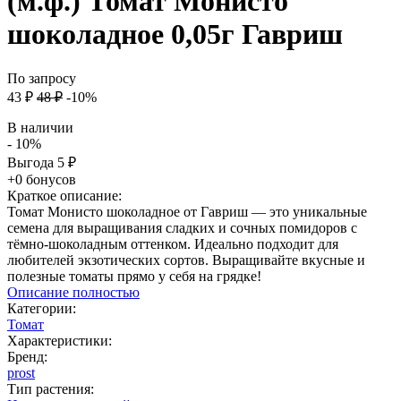
(м.ф.) Томат Монисто
шоколадное 0,05г Гавриш
По запросу
43
₽
48
₽
-10%
В наличии
- 10%
Выгода
5
₽
+0 бонусов
Краткое описание:
Томат Монисто шоколадное от Гавриш — это уникальные
семена для выращивания сладких и сочных помидоров с
тёмно-шоколадным оттенком. Идеально подходит для
любителей экзотических сортов. Выращивайте вкусные и
полезные томаты прямо у себя на грядке!
Описание полностью
Категории:
Томат
Характеристики:
Бренд:
prost
Тип растения: