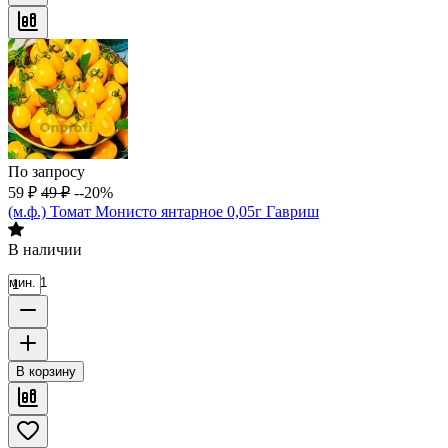
По запросу
59
₽
49
₽
--20%
(м.ф.) Томат Монисто янтарное 0,05г Гавриш
В наличии
мин. 1
В корзину