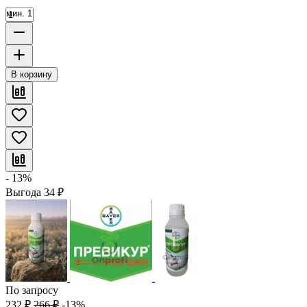
мин. 1
В корзину
- 13%
Выгода
34
₽
По запросу
232
₽
266
₽
-13%