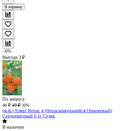
В корзину
- 6%
Выгода
3
₽
По запросу
46
₽
49
₽
-6%
(м.ф.) Томат Непас 4 (Непасынкующийся Оранжевый)
Сердцевидный 0,1г Седек
В наличии