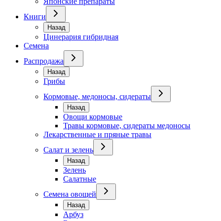
Японские препараты
Книги
Назад
Цинерария гибридная
Семена
Распродажа
Назад
Грибы
Кормовые, медоносы, сидераты
Назад
Овощи кормовые
Травы кормовые, сидераты медоносы
Лекарственные и пряные травы
Салат и зелень
Назад
Зелень
Салатные
Семена овощей
Назад
Арбуз