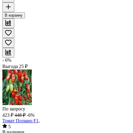
В корзину
- 6%
Выгода
25
₽
По запросу
423
₽
448
₽
-6%
Томат Поззано F1,
5
В наличии