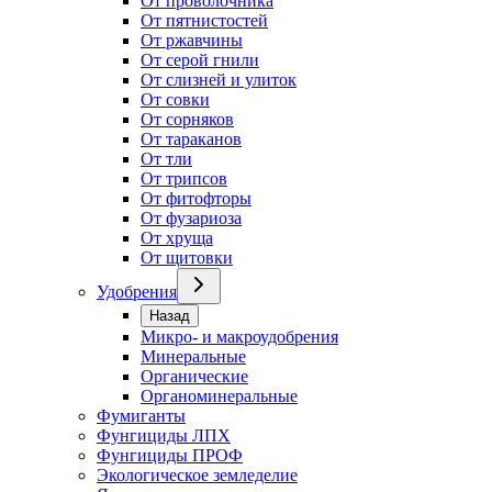
От проволочника
От пятнистостей
От ржавчины
От серой гнили
От слизней и улиток
От совки
От сорняков
От тараканов
От тли
От трипсов
От фитофторы
От фузариоза
От хруща
От щитовки
Удобрения
Назад
Микро- и макроудобрения
Минеральные
Органические
Органоминеральные
Фумиганты
Фунгициды ЛПХ
Фунгициды ПРОФ
Экологическое земледелие