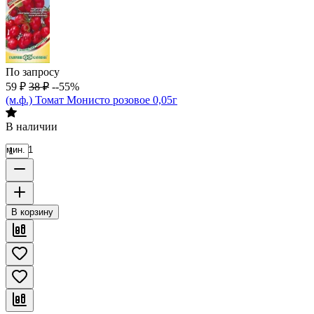
По запросу
59
₽
38
₽
--55%
(м.ф.) Томат Монисто розовое 0,05г
В наличии
мин. 1
В корзину