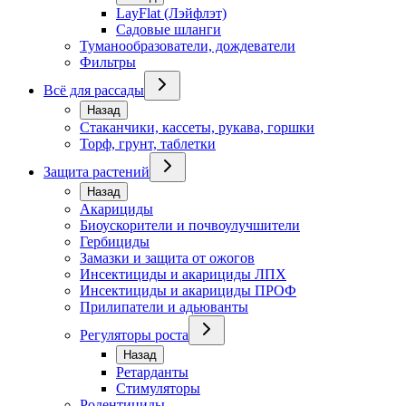
LayFlat (Лэйфлэт)
Садовые шланги
Туманообразователи, дождеватели
Фильтры
Всё для рассады
Назад
Стаканчики, кассеты, рукава, горшки
Торф, грунт, таблетки
Защита растений
Назад
Акарициды
Биоускорители и почвоулучшители
Гербициды
Замазки и защита от ожогов
Инсектициды и акарициды ЛПХ
Инсектициды и акарициды ПРОФ
Прилипатели и адьюванты
Регуляторы роста
Назад
Ретарданты
Стимуляторы
Родентициды