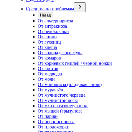
Средства по проблемам
Назад
От альтернариоза
От антракноза
От белокрылки
От гнили
От гусениц
От клеща
От колорадского жука
От комаров
От корневых гнилей / черной ножки
От кротов
От медведки
От моли
От монолиоза (плодовая гниль)
От муравьёв
От мучнистого червеца
От мучнистой росы
От мха на газоне/участке
От мышей (грызунов)
От парши
От пероноспороза
От плодожорки