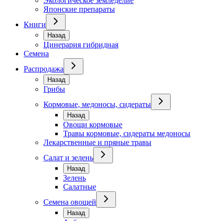
Экологическое земледелие
Японские препараты
Книги
Назад
Цинерария гибридная
Семена
Распродажа
Назад
Грибы
Кормовые, медоносы, сидераты
Назад
Овощи кормовые
Травы кормовые, сидераты медоносы
Лекарственные и пряные травы
Салат и зелень
Назад
Зелень
Салатные
Семена овощей
Назад