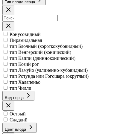
Тип плода перца
Конусовидный
Пирамидальная
тип Блочный (короткокубовидный)
тип Венгерский (конический)
тип Каппи (длинноконический)
тип Козий рог
тип Ламуйо (удлиненно-кубовидный)
тип Ротунда или Гогошара (округлый)
тип Халапеньо
тип Чилли
Вид перца
Острый
Сладкий
Цвет плода