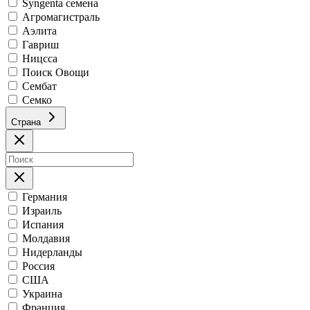
Syngenta семена
Агромагистраль
Аэлита
Гавриш
Ницсса
Поиск Овощи
Сембат
Семко
Страна
Германия
Израиль
Испания
Молдавия
Нидерланды
Россия
США
Украина
Франция