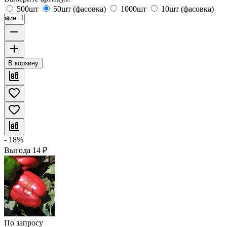
500шт
50шт (фасовка)
1000шт
10шт (фасовка)
мин. 1
В корзину
- 18%
Выгода
14
₽
По запросу