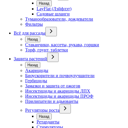
Назад
LayFlat (Лэйфлэт)
Садовые шланги
Туманообразователи, дождеватели
Фильтры
Всё для рассады
Назад
Стаканчики, кассеты, рукава, горшки
Торф, грунт, таблетки
Защита растений
Назад
Акарициды
Биоускорители и почвоулучшители
Гербициды
Замазки и защита от ожогов
Инсектициды и акарициды ЛПХ
Инсектициды и акарициды ПРОФ
Прилипатели и адьюванты
Регуляторы роста
Назад
Ретарданты
Стимуляторы