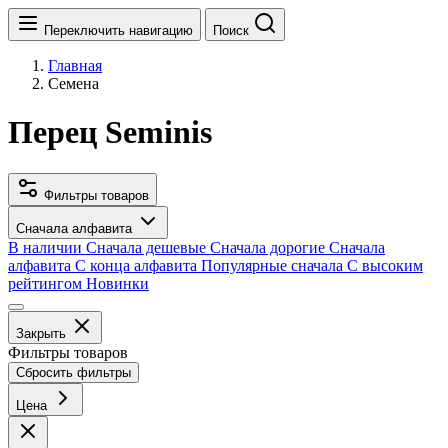
Переключить навигацию
Поиск
Главная
Семена
Перец Seminis
Фильтры товаров
Сначала алфавита
В наличии
Сначала дешевые
Сначала дорогие
Сначала
алфавита
С конца алфавита
Популярные сначала
С высоким
рейтингом
Новинки
Закрыть
Фильтры товаров
Сбросить фильтры
Цена