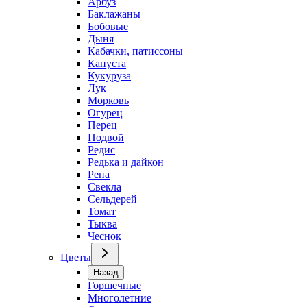
Арбуз
Баклажаны
Бобовые
Дыня
Кабачки, патиссоны
Капуста
Кукуруза
Лук
Морковь
Огурец
Перец
Подвой
Редис
Редька и дайкон
Репа
Свекла
Сельдерей
Томат
Тыква
Чеснок
Цветы
Назад
Горшечные
Многолетние