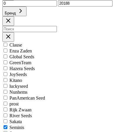
Бренд
Clause
Enza Zaden
Global Seeds
GreenTeam
Hazera Seeds
JoySeeds
Kitano
luckyseed
Nunhems
PanAmerican Seed
prost
Rijk Zwaan
River Seeds
Sakata
Seminis