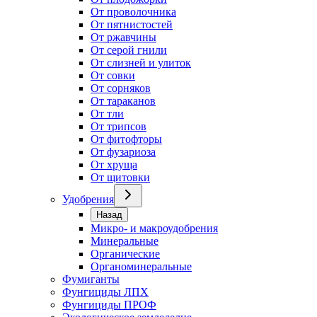
От проволочника
От пятнистостей
От ржавчины
От серой гнили
От слизней и улиток
От совки
От сорняков
От тараканов
От тли
От трипсов
От фитофторы
От фузариоза
От хруща
От щитовки
Удобрения
Назад
Микро- и макроудобрения
Минеральные
Органические
Органоминеральные
Фумиганты
Фунгициды ЛПХ
Фунгициды ПРОФ