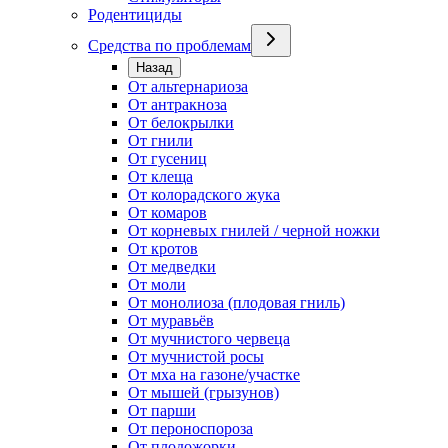
Родентициды
Средства по проблемам
Назад
От альтернариоза
От антракноза
От белокрылки
От гнили
От гусениц
От клеща
От колорадского жука
От комаров
От корневых гнилей / черной ножки
От кротов
От медведки
От моли
От монолиоза (плодовая гниль)
От муравьёв
От мучнистого червеца
От мучнистой росы
От мха на газоне/участке
От мышей (грызунов)
От парши
От пероноспороза
От плодожорки