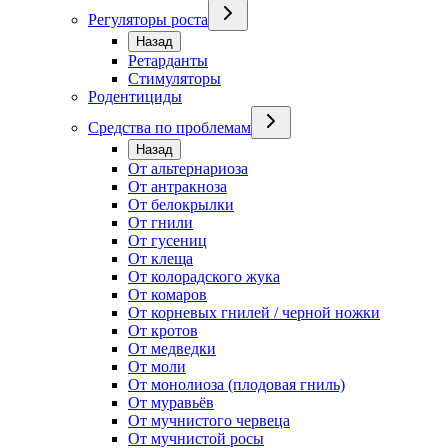
Регуляторы роста
Назад
Ретарданты
Стимуляторы
Родентициды
Средства по проблемам
Назад
От альтернариоза
От антракноза
От белокрылки
От гнили
От гусениц
От клеща
От колорадского жука
От комаров
От корневых гнилей / черной ножки
От кротов
От медведки
От моли
От монолиоза (плодовая гниль)
От муравьёв
От мучнистого червеца
От мучнистой росы