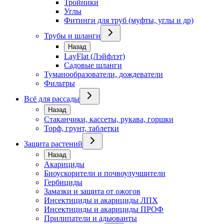
Тройники
Углы
Фитинги для труб (муфты, углы и др)
Трубы и шланги
Назад
LayFlat (Лэйфлэт)
Садовые шланги
Туманообразователи, дождеватели
Фильтры
Всё для рассады
Назад
Стаканчики, кассеты, рукава, горшки
Торф, грунт, таблетки
Защита растений
Назад
Акарициды
Биоускорители и почвоулучшители
Гербициды
Замазки и защита от ожогов
Инсектициды и акарициды ЛПХ
Инсектициды и акарициды ПРОФ
Прилипатели и адьюванты