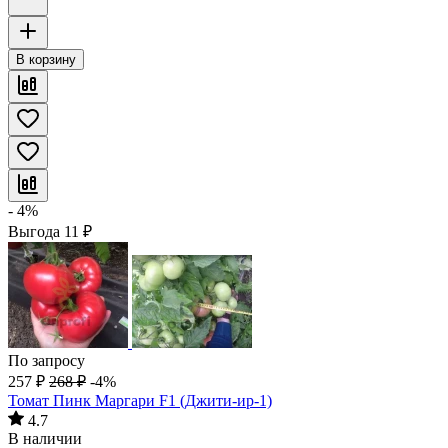
В корзину
- 4%
Выгода
11
₽
По запросу
257
₽
268
₽
-4%
Томат Пинк Маргари F1 (Джити-ир-1)
4.7
В наличии