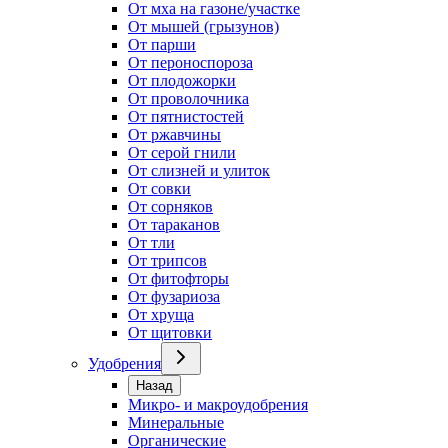
От мха на газоне/участке
От мышей (грызунов)
От парши
От пероноспороза
От плодожорки
От проволочника
От пятнистостей
От ржавчины
От серой гнили
От слизней и улиток
От совки
От сорняков
От тараканов
От тли
От трипсов
От фитофторы
От фузариоза
От хруща
От щитовки
Удобрения
Назад
Микро- и макроудобрения
Минеральные
Органические