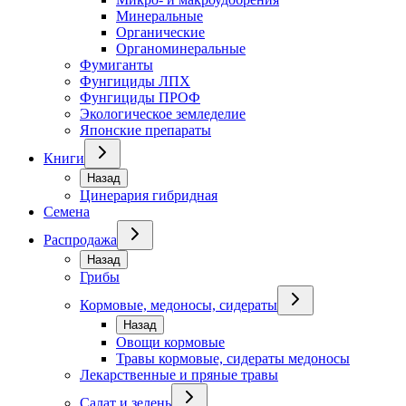
Минеральные
Органические
Органоминеральные
Фумиганты
Фунгициды ЛПХ
Фунгициды ПРОФ
Экологическое земледелие
Японские препараты
Книги
Назад
Цинерария гибридная
Семена
Распродажа
Назад
Грибы
Кормовые, медоносы, сидераты
Назад
Овощи кормовые
Травы кормовые, сидераты медоносы
Лекарственные и пряные травы
Салат и зелень