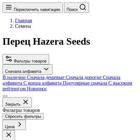
Переключить навигацию
Поиск
Главная
Семена
Перец Hazera Seeds
Фильтры товаров
Сначала алфавита
В наличии
Сначала дешевые
Сначала дорогие
Сначала
алфавита
С конца алфавита
Популярные сначала
С высоким
рейтингом
Новинки
Закрыть
Фильтры товаров
Сбросить фильтры
Цена