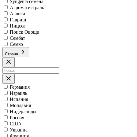
Syngenta семена
Агромагистраль
Аэлита
Гавриш
Ницсса
Поиск Овощи
Сембат
Семко
Страна
Германия
Израиль
Испания
Молдавия
Нидерланды
Россия
США
Украина
Франция