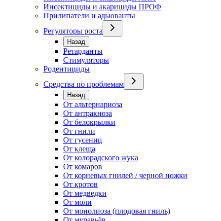
Инсектициды и акарициды ПРОФ
Прилипатели и адьюванты
Регуляторы роста
Назад
Ретарданты
Стимуляторы
Родентициды
Средства по проблемам
Назад
От альтернариоза
От антракноза
От белокрылки
От гнили
От гусениц
От клеща
От колорадского жука
От комаров
От корневых гнилей / черной ножки
От кротов
От медведки
От моли
От монолиоза (плодовая гниль)
От муравьёв