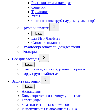
Распылители и насадки
Седелки
Тройники
Углы
Фитинги для труб (муфты, углы и др)
Трубы и шланги
Назад
LayFlat (Лэйфлэт)
Садовые шланги
Туманообразователи, дождеватели
Фильтры
Всё для рассады
Назад
Стаканчики, кассеты, рукава, горшки
Торф, грунт, таблетки
Защита растений
Назад
Акарициды
Биоускорители и почвоулучшители
Гербициды
Замазки и защита от ожогов
Инсектициды и акарициды ЛПХ