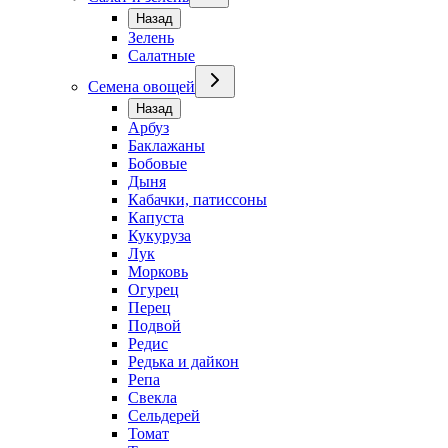
Назад
Зелень
Салатные
Семена овощей
Назад
Арбуз
Баклажаны
Бобовые
Дыня
Кабачки, патиссоны
Капуста
Кукуруза
Лук
Морковь
Огурец
Перец
Подвой
Редис
Редька и дайкон
Репа
Свекла
Сельдерей
Томат