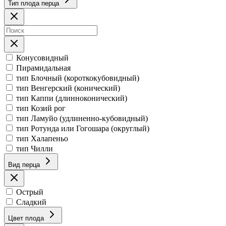
Тип плода перца
Конусовидный
Пирамидальная
тип Блочный (короткокубовидный)
тип Венгерский (конический)
тип Каппи (длинноконический)
тип Козий рог
тип Ламуйо (удлиненно-кубовидный)
тип Ротунда или Гогошара (округлый)
тип Халапеньо
тип Чилли
Вид перца
Острый
Сладкий
Цвет плода