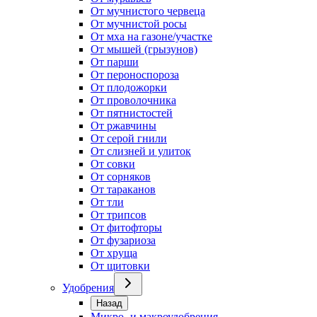
От мучнистого червеца
От мучнистой росы
От мха на газоне/участке
От мышей (грызунов)
От парши
От пероноспороза
От плодожорки
От проволочника
От пятнистостей
От ржавчины
От серой гнили
От слизней и улиток
От совки
От сорняков
От тараканов
От тли
От трипсов
От фитофторы
От фузариоза
От хруща
От щитовки
Удобрения
Назад
Микро- и макроудобрения