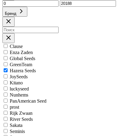
Бренд
Clause
Enza Zaden
Global Seeds
GreenTeam
Hazera Seeds
JoySeeds
Kitano
luckyseed
Nunhems
PanAmerican Seed
prost
Rijk Zwaan
River Seeds
Sakata
Seminis