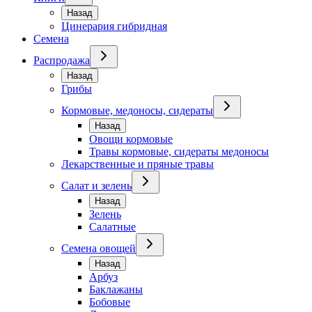
Назад
Цинерария гибридная
Семена
Распродажа
Назад
Грибы
Кормовые, медоносы, сидераты
Назад
Овощи кормовые
Травы кормовые, сидераты медоносы
Лекарственные и пряные травы
Салат и зелень
Назад
Зелень
Салатные
Семена овощей
Назад
Арбуз
Баклажаны
Бобовые