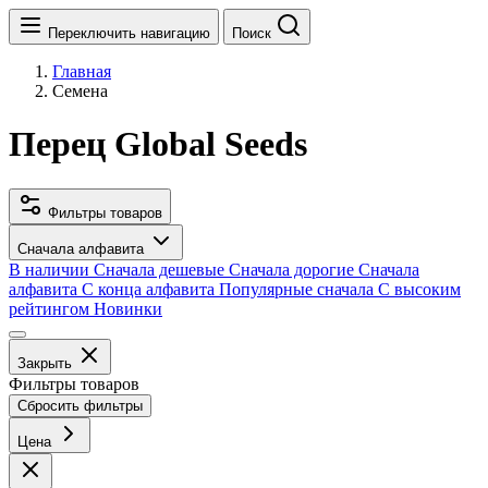
Переключить навигацию
Поиск
Главная
Семена
Перец Global Seeds
Фильтры товаров
Сначала алфавита
В наличии
Сначала дешевые
Сначала дорогие
Сначала
алфавита
С конца алфавита
Популярные сначала
С высоким
рейтингом
Новинки
Закрыть
Фильтры товаров
Сбросить фильтры
Цена