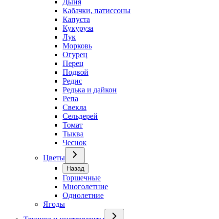
Дыня
Кабачки, патиссоны
Капуста
Кукуруза
Лук
Морковь
Огурец
Перец
Подвой
Редис
Редька и дайкон
Репа
Свекла
Сельдерей
Томат
Тыква
Чеснок
Цветы
Назад
Горшечные
Многолетние
Однолетние
Ягоды