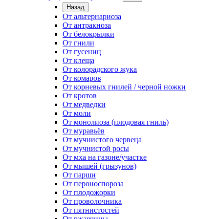
Назад
От альтернариоза
От антракноза
От белокрылки
От гнили
От гусениц
От клеща
От колорадского жука
От комаров
От корневых гнилей / черной ножки
От кротов
От медведки
От моли
От монолиоза (плодовая гниль)
От муравьёв
От мучнистого червеца
От мучнистой росы
От мха на газоне/участке
От мышей (грызунов)
От парши
От пероноспороза
От плодожорки
От проволочника
От пятнистостей
От ржавчины