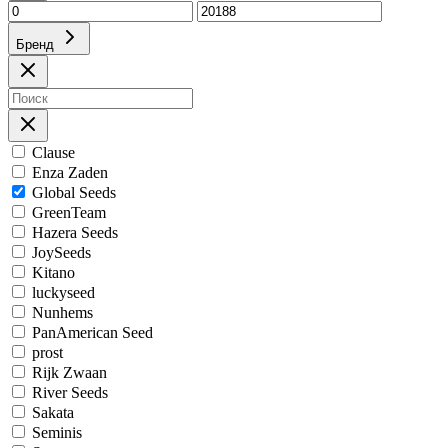
Бренд
Clause
Enza Zaden
Global Seeds
GreenTeam
Hazera Seeds
JoySeeds
Kitano
luckyseed
Nunhems
PanAmerican Seed
prost
Rijk Zwaan
River Seeds
Sakata
Seminis