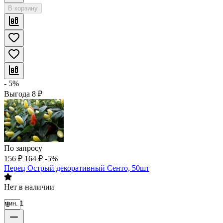
В корзину
- 5%
Выгода
8
₽
По запросу
156
₽
164
₽
-5%
Перец Острый декоративный Сенто, 50шт
Нет в наличии
мин. 1