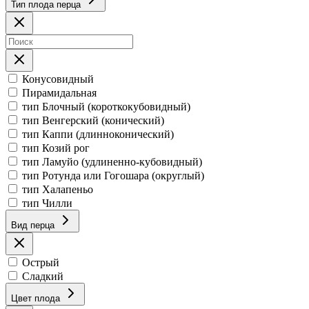
Тип плода перца
Конусовидный
Пирамидальная
тип Блочный (короткокубовидный)
тип Венгерский (конический)
тип Каппи (длинноконический)
тип Козий рог
тип Ламуйо (удлиненно-кубовидный)
тип Ротунда или Гогошара (округлый)
тип Халапеньо
тип Чилли
Вид перца
Острый
Сладкий
Цвет плода