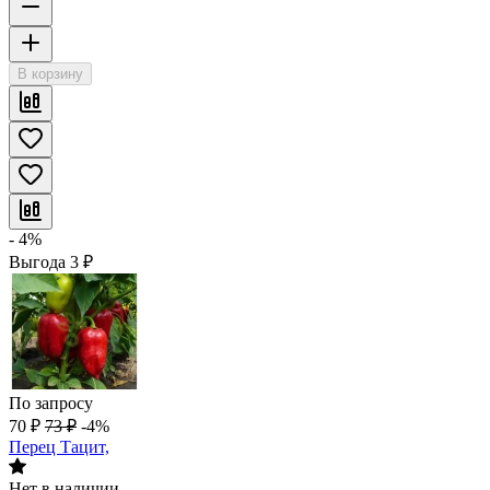
В корзину
- 4%
Выгода
3
₽
По запросу
70
₽
73
₽
-4%
Перец Тацит,
Нет в наличии