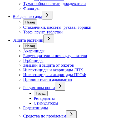
Туманообразователи, дождеватели
Фильтры
Всё для рассады
Назад
Стаканчики, кассеты, рукава, горшки
Торф, грунт, таблетки
Защита растений
Назад
Акарициды
Биоускорители и почвоулучшители
Гербициды
Замазки и защита от ожогов
Инсектициды и акарициды ЛПХ
Инсектициды и акарициды ПРОФ
Прилипатели и адьюванты
Регуляторы роста
Назад
Ретарданты
Стимуляторы
Родентициды
Средства по проблемам