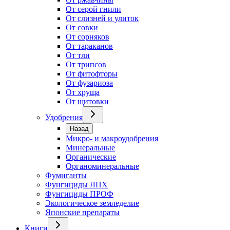
От серой гнили
От слизней и улиток
От совки
От сорняков
От тараканов
От тли
От трипсов
От фитофторы
От фузариоза
От хруща
От щитовки
Удобрения
Назад
Микро- и макроудобрения
Минеральные
Органические
Органоминеральные
Фумиганты
Фунгициды ЛПХ
Фунгициды ПРОФ
Экологическое земледелие
Японские препараты
Книги