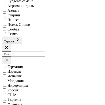
Syngenta семена
Агромагистраль
Аэлита
Гавриш
Ницсса
Поиск Овощи
Сембат
Семко
Страна
Германия
Израиль
Испания
Молдавия
Нидерланды
Россия
США
Украина
Франция