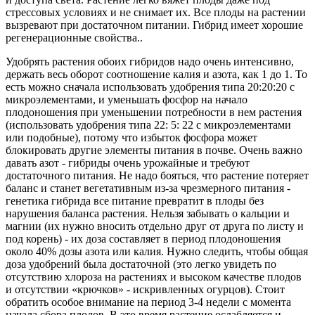
стрессовых условиях и не снимает их. Все плоды на растении
вызревают при достаточном питании. Гибрид имеет хорошие
регенерационные свойства..
Удобрять растения обоих гибридов надо очень интенсивно,
держать весь оборот соотношение калия и азота, как 1 до 1. То
есть можно сначала использовать удобрения типа 20:20:20 с
микроэлементами, и уменьшать фосфор на начало
плодоношения при уменьшении потребности в нем растения
(использовать удобрения типа 22: 5: 22 с микроэлементами
или подобные), потому что избыток фосфора может
блокировать другие элементы питания в почве. Очень важно
давать азот - гибриды очень урожайные и требуют
достаточного питания. Не надо бояться, что растение потеряет
баланс и станет вегетативным из-за чрезмерного питания -
генетика гибрида все питание превратит в плоды без
нарушения баланса растения. Нельзя забывать о кальции и
магнии (их нужно вносить отдельно друг от друга по листу и
под корень) - их доза составляет в период плодоношения
около 40% дозы азота или калия. Нужно следить, чтобы общая
доза удобрений была достаточной (это легко увидеть по
отсутствию хлороза на растениях и высоком качестве плодов
и отсутствии «крючков» - искривленных огурцов). Стоит
обратить особое внимание на период 3-4 недели с момента
начала сбора плодов. В это время растение ослабляется и