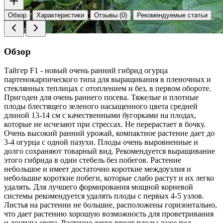
Обзор
Характеристики
Отзывы (0)
Рекомендуемые статьи
Обзор
Tайгер F1 - новый очень ранний гибрид огурца
партенокарпического типа для выращивания в пленочных и
стеклянных теплицах с отоплением и без, в первом обороте.
Пригоден для очень раннего посева. Тяжелые и плотные
плоды блестящего зеленого насыщенного цвета средней
длиной 13-14 см с качественными бугорками на плодах,
которые не исчезают при стрессах. Не перерастает в бочку.
Очень высокий ранний урожай, компактное растение дает до
3-4 огурца с одной пазухи. Плоды очень выровненные и
долго сохраняют товарный вид. Рекомендуется выращивание
этого гибрида в один стебель без побегов. Растение
небольшое и имеет достаточно короткие междоузлия и
небольшие короткие побеги, которые слабо растут и их легко
удалять. Для лучшего формирования мощной корневой
системы рекомендуется удалять плоды с первых 4-5 узлов.
Листья на растении не большие, расположены горизонтально,
что дает растению хорошую возможность для проветривания
и доступа света. Растение легко вяжет плоды даже под