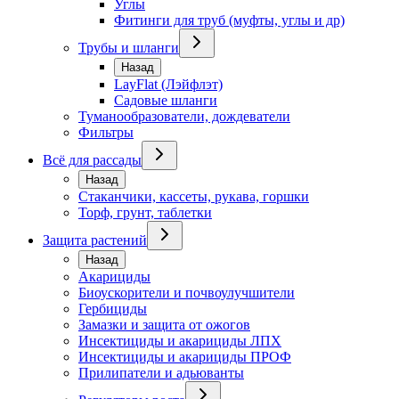
Углы
Фитинги для труб (муфты, углы и др)
Трубы и шланги
Назад
LayFlat (Лэйфлэт)
Садовые шланги
Туманообразователи, дождеватели
Фильтры
Всё для рассады
Назад
Стаканчики, кассеты, рукава, горшки
Торф, грунт, таблетки
Защита растений
Назад
Акарициды
Биоускорители и почвоулучшители
Гербициды
Замазки и защита от ожогов
Инсектициды и акарициды ЛПХ
Инсектициды и акарициды ПРОФ
Прилипатели и адьюванты