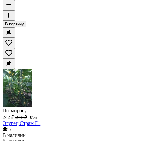
В корзину
По запросу
242
₽
241
₽
-0%
Огурец Страж F1,
5
В наличии
В наличии