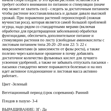
требует особого внимания по питанию и стимуляции (иначе
ему может не хватить сил) - следить за достаточным питанием
чтобы растение восстанавливалась и дальше давало высокий
урожай. При поражении растений пероноспорой (ложная
мучнистая роса), которая является самой большой проблемой
огурца, надо рядом со стандартными мерами (включая
обработки для предотвращения заболевания) обработки
фунгицидами, обеспечить дополнительное питание и
стимуляцию растения по листу (свободные аминокислоты с
листовым питанием типа 20-20 -20 или 22: 5: 22 с
микроэлементами (в зависимости от фазы роста), а также
полезно через капельное орошение в почву добавлять
достаточное количество фульвовых кислот для лучшего
усвоения удобрений, а также не забывать отпускать пасынки -
пасынки стандартно менее поражаются болезнью и на них
идет активное плодоношение и листовая масса активно
работает..
Цвет -Зеленый
Вегетационный период (срок созревания)- Ранний
Плодов в пазухе- 3-4
ВЫРАЩИВАНИЕ: ЗГ- Да