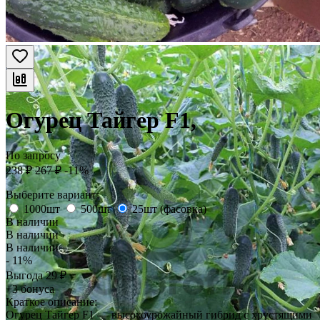
Огурец Тайгер F1,
По запросу
238
₽
267
₽
-11%
Выберите вариант:
1000шт
500шт
25шт (фасовка)
В наличии
В наличии
В наличии
- 11%
Выгода
29
₽
+3 бонуса
Краткое описание:
Огурец Тайгер F1 — высокоурожайный гибрид с хрустящими