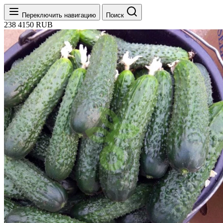
Переключить навигацию
Поиск
238
4150
RUB