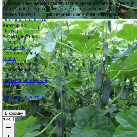
плодами, идеальными для засолки и свежих салатов. Устойчив
к болезням, быстро созревает и долго плодоносит. Купить
семена Тайгер F1 — ваш верный шаг к богатому урожаю!
Описание полностью
Категории:
Огурец
Характеристики:
Бренд:
Takii Seeds
Сорт или Гибрид:
Гибрид
Срок созревания:
Ультраранний
Тип огурца:
Партенокарпический
Высота:
1 мм
Все характеристики
Теги:
В корзину
мин. 1