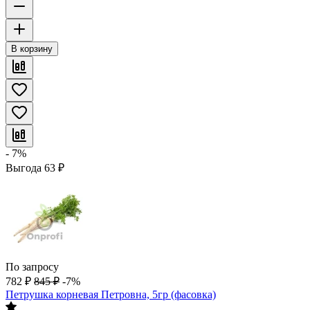
В корзину
- 7%
Выгода
63
₽
По запросу
782
₽
845
₽
-7%
Петрушка корневая Петровна, 5гр (фасовка)