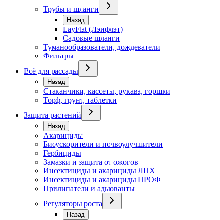
Трубы и шланги
Назад
LayFlat (Лэйфлэт)
Садовые шланги
Туманообразователи, дождеватели
Фильтры
Всё для рассады
Назад
Стаканчики, кассеты, рукава, горшки
Торф, грунт, таблетки
Защита растений
Назад
Акарициды
Биоускорители и почвоулучшители
Гербициды
Замазки и защита от ожогов
Инсектициды и акарициды ЛПХ
Инсектициды и акарициды ПРОФ
Прилипатели и адьюванты
Регуляторы роста
Назад