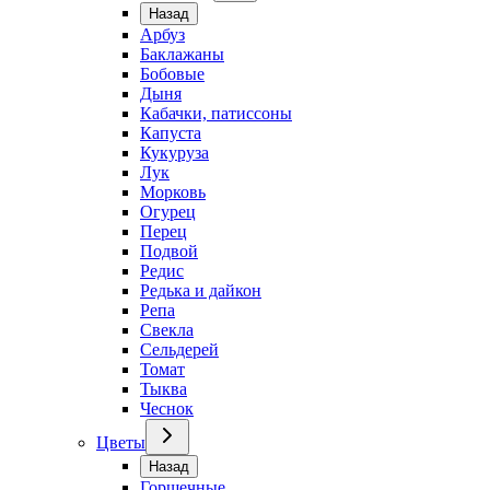
Назад
Арбуз
Баклажаны
Бобовые
Дыня
Кабачки, патиссоны
Капуста
Кукуруза
Лук
Морковь
Огурец
Перец
Подвой
Редис
Редька и дайкон
Репа
Свекла
Сельдерей
Томат
Тыква
Чеснок
Цветы
Назад
Горшечные