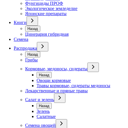
Фунгициды ПРОФ
Экологическое земледелие
Японские препараты
Книги
Назад
Цинерария гибридная
Семена
Распродажа
Назад
Грибы
Кормовые, медоносы, сидераты
Назад
Овощи кормовые
Травы кормовые, сидераты медоносы
Лекарственные и пряные травы
Салат и зелень
Назад
Зелень
Салатные
Семена овощей