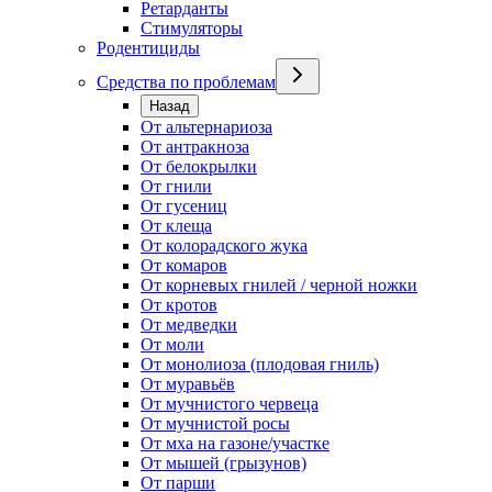
Ретарданты
Стимуляторы
Родентициды
Средства по проблемам
Назад
От альтернариоза
От антракноза
От белокрылки
От гнили
От гусениц
От клеща
От колорадского жука
От комаров
От корневых гнилей / черной ножки
От кротов
От медведки
От моли
От монолиоза (плодовая гниль)
От муравьёв
От мучнистого червеца
От мучнистой росы
От мха на газоне/участке
От мышей (грызунов)
От парши