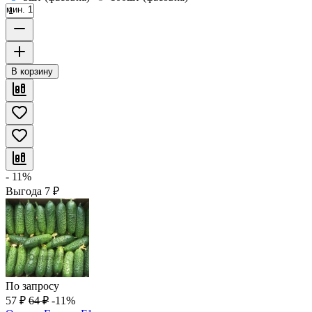
мин. 1
В корзину
- 11%
Выгода
7
₽
По запросу
57
₽
64
₽
-11%