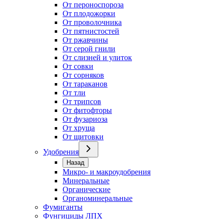
От пероноспороза
От плодожорки
От проволочника
От пятнистостей
От ржавчины
От серой гнили
От слизней и улиток
От совки
От сорняков
От тараканов
От тли
От трипсов
От фитофторы
От фузариоза
От хруща
От щитовки
Удобрения
Назад
Микро- и макроудобрения
Минеральные
Органические
Органоминеральные
Фумиганты
Фунгициды ЛПХ