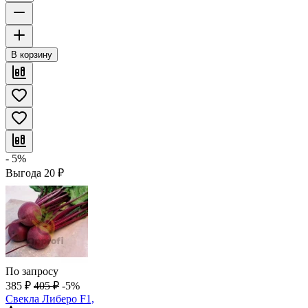
В корзину
- 5%
Выгода
20
₽
По запросу
385
₽
405
₽
-5%
Свекла Либеро F1,