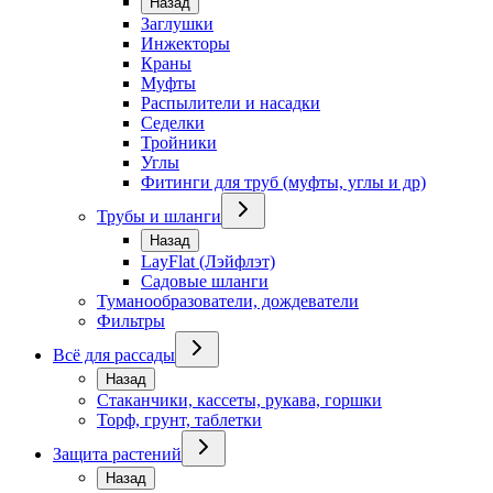
Назад
Заглушки
Инжекторы
Краны
Муфты
Распылители и насадки
Седелки
Тройники
Углы
Фитинги для труб (муфты, углы и др)
Трубы и шланги
Назад
LayFlat (Лэйфлэт)
Садовые шланги
Туманообразователи, дождеватели
Фильтры
Всё для рассады
Назад
Стаканчики, кассеты, рукава, горшки
Торф, грунт, таблетки
Защита растений
Назад