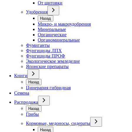
От щитовки
Удобрения
Назад
Микро- и макроудобрения
Минеральные
Органические
Органоминеральные
Фумиганты
Фунгициды ЛПХ
Фунгициды ПРОФ
Экологическое земледелие
Японские препараты
Книги
Назад
Цинерария гибридная
Семена
Распродажа
Назад
Грибы
Кормовые, медоносы, сидераты
Назад