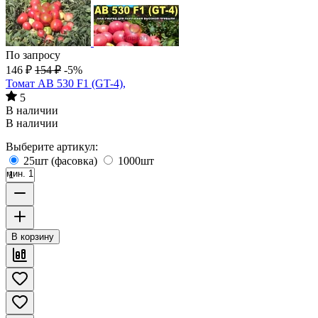
По запросу
146
₽
154
₽
-5%
Томат AB 530 F1 (GT-4),
5
В наличии
В наличии
Выберите артикул:
25шт (фасовка)
1000шт
мин. 1
В корзину