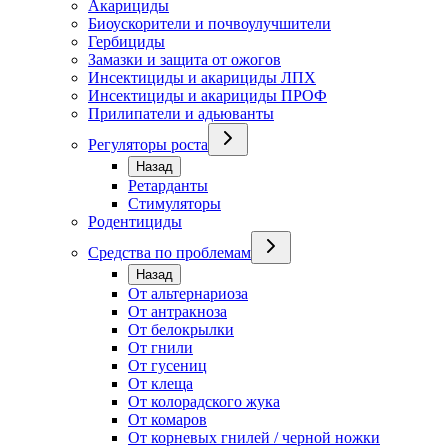
Акарициды
Биоускорители и почвоулучшители
Гербициды
Замазки и защита от ожогов
Инсектициды и акарициды ЛПХ
Инсектициды и акарициды ПРОФ
Прилипатели и адьюванты
Регуляторы роста
Назад
Ретарданты
Стимуляторы
Родентициды
Средства по проблемам
Назад
От альтернариоза
От антракноза
От белокрылки
От гнили
От гусениц
От клеща
От колорадского жука
От комаров
От корневых гнилей / черной ножки