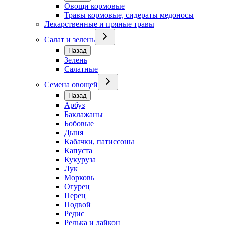
Овощи кормовые
Травы кормовые, сидераты медоносы
Лекарственные и пряные травы
Салат и зелень
Назад
Зелень
Салатные
Семена овощей
Назад
Арбуз
Баклажаны
Бобовые
Дыня
Кабачки, патиссоны
Капуста
Кукуруза
Лук
Морковь
Огурец
Перец
Подвой
Редис
Редька и дайкон