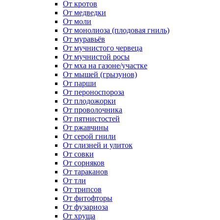
От кротов
От медведки
От моли
От монолиоза (плодовая гниль)
От муравьёв
От мучнистого червеца
От мучнистой росы
От мха на газоне/участке
От мышей (грызунов)
От парши
От пероноспороза
От плодожорки
От проволочника
От пятнистостей
От ржавчины
От серой гнили
От слизней и улиток
От совки
От сорняков
От тараканов
От тли
От трипсов
От фитофторы
От фузариоза
От хруща