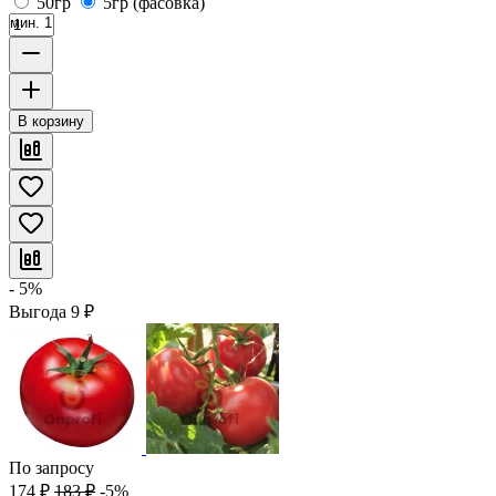
50гр
5гр (фасовка)
мин. 1
В корзину
- 5%
Выгода
9
₽
По запросу
174
₽
183
₽
-5%