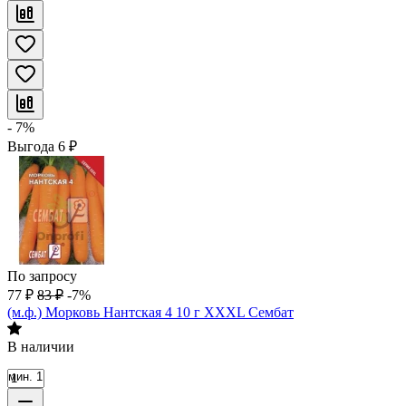
- 7%
Выгода
6
₽
По запросу
77
₽
83
₽
-7%
(м.ф.) Морковь Нантская 4 10 г XXXL Сембат
В наличии
мин. 1