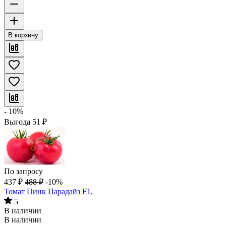
В корзину
- 10%
Выгода
51
₽
По запросу
437
₽
488
₽
-10%
Томат Пинк Парадайз F1,
5
В наличии
В наличии