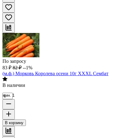
По запросу
83
₽
82
₽
--1%
(м.ф.) Морковь Королева осени 10г XXXL Сембат
В наличии
мин. 1
В корзину