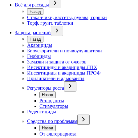
Всё для рассады
Назад
Стаканчики, кассеты, рукава, горшки
Торф, грунт, таблетки
Защита растений
Назад
Акарициды
Биоускорители и почвоулучшители
Гербициды
Замазки и защита от ожогов
Инсектициды и акарициды ЛПХ
Инсектициды и акарициды ПРОФ
Прилипатели и адьюванты
Регуляторы роста
Назад
Ретарданты
Стимуляторы
Родентициды
Средства по проблемам
Назад
От альтернариоза