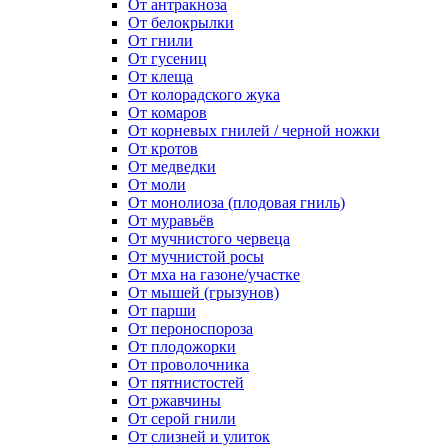
От антракноза
От белокрылки
От гнили
От гусениц
От клеща
От колорадского жука
От комаров
От корневых гнилей / черной ножки
От кротов
От медведки
От моли
От монолиоза (плодовая гниль)
От муравьёв
От мучнистого червеца
От мучнистой росы
От мха на газоне/участке
От мышей (грызунов)
От парши
От пероноспороза
От плодожорки
От проволочника
От пятнистостей
От ржавчины
От серой гнили
От слизней и улиток