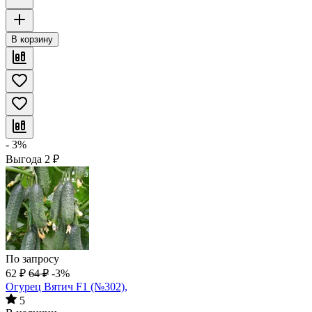
В корзину
- 3%
Выгода
2
₽
По запросу
62
₽
64
₽
-3%
Огурец Вятич F1 (№302),
5