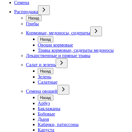
Семена
Распродажа
Назад
Грибы
Кормовые, медоносы, сидераты
Назад
Овощи кормовые
Травы кормовые, сидераты медоносы
Лекарственные и пряные травы
Салат и зелень
Назад
Зелень
Салатные
Семена овощей
Назад
Арбуз
Баклажаны
Бобовые
Дыня
Кабачки, патиссоны
Капуста