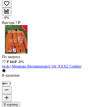
- 8%
Выгода
7
₽
По запросу
77
₽
84
₽
-8%
(м.ф.) Морковь Витаминная 6 10г XXXL Сембат
В наличии
мин. 1
В корзину