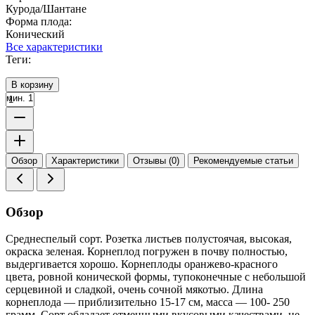
Курода/Шантане
Форма плода:
Конический
Все характеристики
Теги:
В корзину
мин. 1
Обзор
Характеристики
Отзывы (0)
Рекомендуемые статьи
Обзор
Среднеспелый сорт. Розетка листьев полустоячая, высокая,
окраска зеленая. Корнеплод погружен в почву полностью,
выдергивается хорошо. Корнеплоды оранжево-красного
цвета, ровной конической формы, тупоконечные с небольшой
серцевиной и сладкой, очень сочной мякотью. Длина
корнеплода — приблизительно 15-17 см, масса — 100- 250
грамм. Сорт обладает отменными вкусовыми качествами, не