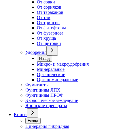
От совки
От сорняков
От тараканов
От тли
От трипсов
От фитофторы
От фузариоза
От хруща
От щитовки
Удобрения
Назад
Микро- и макроудобрения
Минеральные
Органические
Органоминеральные
Фумиганты
Фунгициды ЛПХ
Фунгициды ПРОФ
Экологическое земледелие
Японские препараты
Книги
Назад
Цинерария гибридная