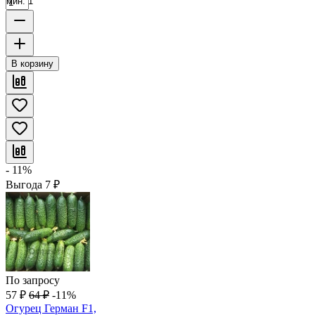
мин. 1
В корзину
- 11%
Выгода
7
₽
По запросу
57
₽
64
₽
-11%
Огурец Герман F1,