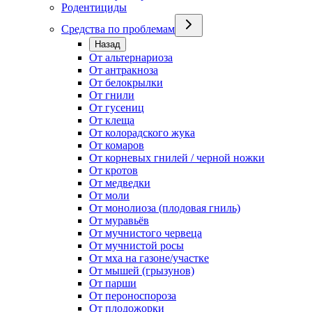
Родентициды
Средства по проблемам
Назад
От альтернариоза
От антракноза
От белокрылки
От гнили
От гусениц
От клеща
От колорадского жука
От комаров
От корневых гнилей / черной ножки
От кротов
От медведки
От моли
От монолиоза (плодовая гниль)
От муравьёв
От мучнистого червеца
От мучнистой росы
От мха на газоне/участке
От мышей (грызунов)
От парши
От пероноспороза
От плодожорки