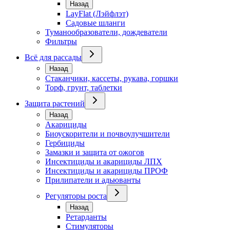
Назад
LayFlat (Лэйфлэт)
Садовые шланги
Туманообразователи, дождеватели
Фильтры
Всё для рассады
Назад
Стаканчики, кассеты, рукава, горшки
Торф, грунт, таблетки
Защита растений
Назад
Акарициды
Биоускорители и почвоулучшители
Гербициды
Замазки и защита от ожогов
Инсектициды и акарициды ЛПХ
Инсектициды и акарициды ПРОФ
Прилипатели и адьюванты
Регуляторы роста
Назад
Ретарданты
Стимуляторы