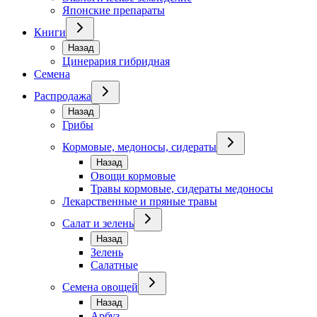
Японские препараты
Книги
Назад
Цинерария гибридная
Семена
Распродажа
Назад
Грибы
Кормовые, медоносы, сидераты
Назад
Овощи кормовые
Травы кормовые, сидераты медоносы
Лекарственные и пряные травы
Салат и зелень
Назад
Зелень
Салатные
Семена овощей
Назад
Арбуз