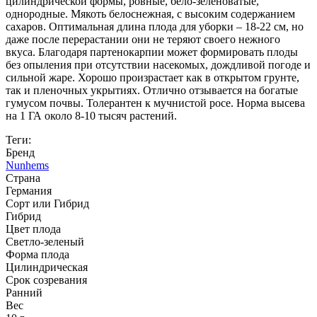
цилиндрической формы, ровные, бело-зеленоватые,
однородные. Мякоть белоснежная, с высоким содержанием
сахаров. Оптимальная длина плода для уборки – 18-22 см, но
даже после перерастании они не теряют своего нежного
вкуса. Благодаря партенокарпии может формировать плоды
без опыления при отсутствии насекомых, дождливой погоде и
сильной жаре. Хорошо произрастает как в открытом грунте,
так и пленочных укрытиях. Отлично отзывается на богатые
гумусом почвы. Толерантен к мучнистой росе. Норма высева
на 1 ГА около 8-10 тысяч растений.
Теги:
Бренд
Nunhems
Страна
Германия
Сорт или Гибрид
Гибрид
Цвет плода
Светло-зеленый
Форма плода
Цилиндрическая
Срок созревания
Ранний
Вес