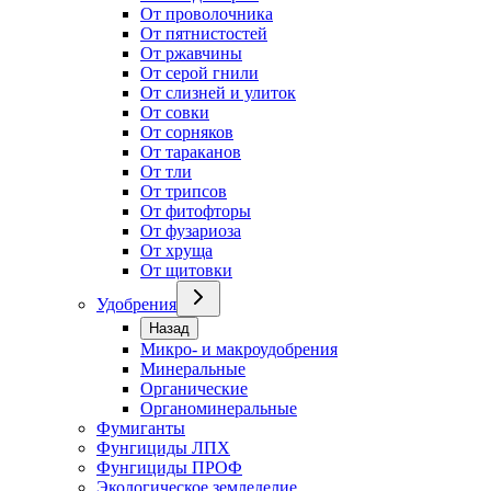
От проволочника
От пятнистостей
От ржавчины
От серой гнили
От слизней и улиток
От совки
От сорняков
От тараканов
От тли
От трипсов
От фитофторы
От фузариоза
От хруща
От щитовки
Удобрения
Назад
Микро- и макроудобрения
Минеральные
Органические
Органоминеральные
Фумиганты
Фунгициды ЛПХ
Фунгициды ПРОФ
Экологическое земледелие