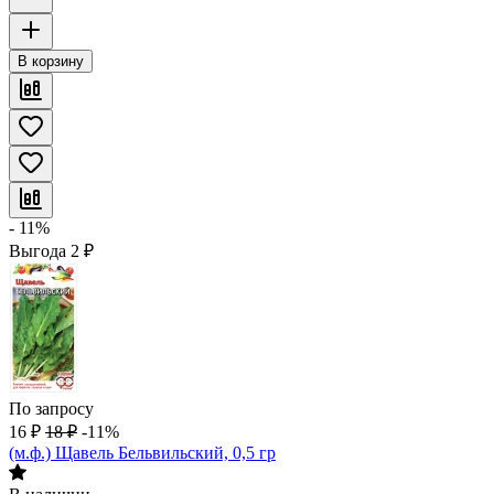
В корзину
- 11%
Выгода
2
₽
По запросу
16
₽
18
₽
-11%
(м.ф.) Щавель Бельвильский, 0,5 гр