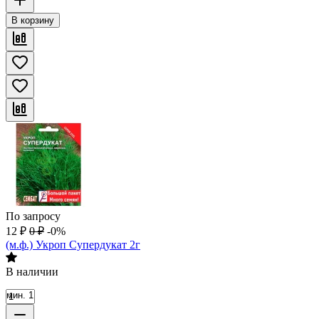
В корзину
По запросу
12
₽
0
₽
-0%
(м.ф.) Укроп Супердукат 2г
В наличии
мин. 1