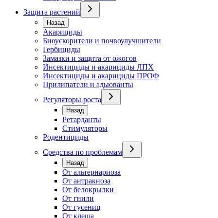
Защита растений
Назад
Акарициды
Биоускорители и почвоулучшители
Гербициды
Замазки и защита от ожогов
Инсектициды и акарициды ЛПХ
Инсектициды и акарициды ПРОФ
Прилипатели и адьюванты
Регуляторы роста
Назад
Ретарданты
Стимуляторы
Родентициды
Средства по проблемам
Назад
От альтернариоза
От антракноза
От белокрылки
От гнили
От гусениц
От клеща