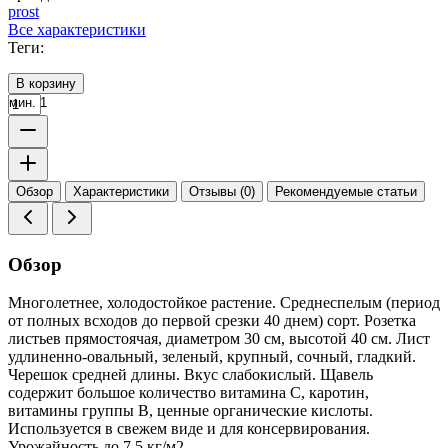
prost
Все характеристики
Теги:
В корзину
мин. 1
Обзор
Характеристики
Отзывы (0)
Рекомендуемые статьи
Обзор
Многолетнее, холодостойкое растение. Среднеспелым (период
от полных всходов до первой срезки 40 днем) сорт. Розетка
листьев прямостоячая, диаметром 30 см, высотой 40 см. Лист
удлиненно-овальный, зеленый, крупный, сочный, гладкий.
Черешок средней длины. Вкус слабокислый. Щавель
содержит большое количество витамина С, каротин,
витамины группы В, ценные органические кислоты.
Используется в свежем виде и для консервирования.
Урожайность до 7,5 кг/м2.