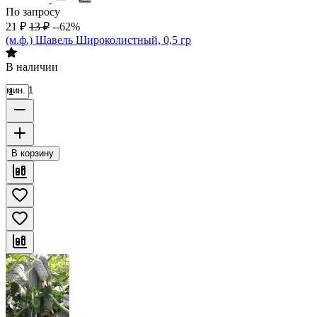
По запросу
21
₽
13
₽
--62%
(м.ф.) Щавель Широколистный, 0,5 гр
В наличии
мин. 1
В корзину