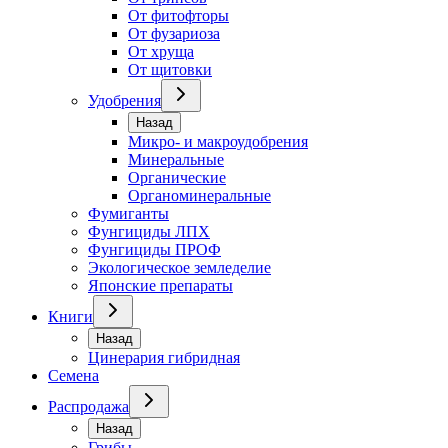
От фитофторы
От фузариоза
От хруща
От щитовки
Удобрения
Назад
Микро- и макроудобрения
Минеральные
Органические
Органоминеральные
Фумиганты
Фунгициды ЛПХ
Фунгициды ПРОФ
Экологическое земледелие
Японские препараты
Книги
Назад
Цинерария гибридная
Семена
Распродажа
Назад
Грибы