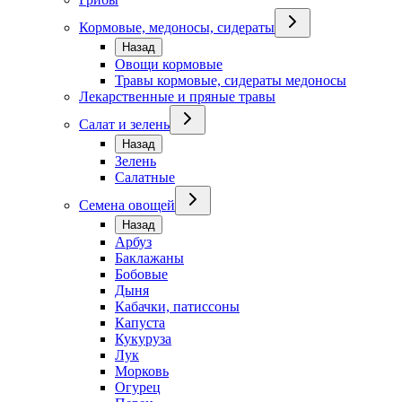
Кормовые, медоносы, сидераты
Назад
Овощи кормовые
Травы кормовые, сидераты медоносы
Лекарственные и пряные травы
Салат и зелень
Назад
Зелень
Салатные
Семена овощей
Назад
Арбуз
Баклажаны
Бобовые
Дыня
Кабачки, патиссоны
Капуста
Кукуруза
Лук
Морковь
Огурец