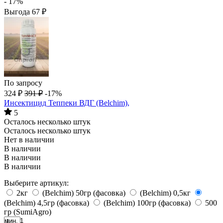
- 17%
Выгода
67
₽
По запросу
324
₽
391
₽
-17%
Инсектицид Теппеки ВДГ (Belchim),
5
Осталось несколько штук
Осталось несколько штук
Нет в наличии
В наличии
В наличии
В наличии
Выберите артикул:
2кг
(Belchim) 50гр (фасовка)
(Belchim) 0,5кг
(Belchim) 4,5гр (фасовка)
(Belchim) 100гр (фасовка)
500
гр (SumiAgro)
мин. 1