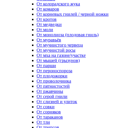
От колорадского жука
От комаров
От корневых гнилей / черной ножки
От кротов
От медведки
От моли
От монолиоза (плодовая гниль)
От муравьёв
От мучнистого червеца
От мучнистой росы
От мха на газоне/участке
От мышей (грызунов)
От парши
От пероноспороза
От плодожорки
От проволочника
От пятнистостей
От ржавчины
От серой гнили
От слизней и улиток
От совки
От сорняков
От тараканов
От тли
От трипсов