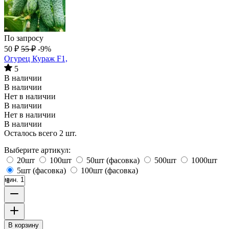
По запросу
50
₽
55
₽
-9%
Огурец Кураж F1,
5
В наличии
В наличии
Нет в наличии
В наличии
Нет в наличии
В наличии
Осталось всего 2 шт.
Выберите артикул:
20шт
100шт
50шт (фасовка)
500шт
1000шт
5шт (фасовка)
100шт (фасовка)
мин. 1
В корзину