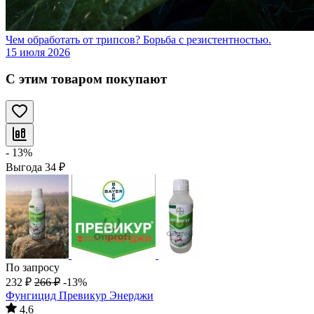
Чем обработать от трипсов? Борьба с резистентностью.
15 июля 2026
С этим товаром покупают
- 13%
Выгода
34
₽
По запросу
232
₽
266
₽
-13%
Фунгицид Превикур Энерджи
4.6