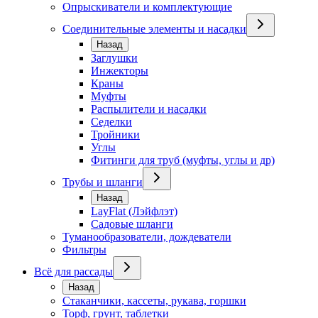
Опрыскиватели и комплектующие
Соединительные элементы и насадки
Назад
Заглушки
Инжекторы
Краны
Муфты
Распылители и насадки
Седелки
Тройники
Углы
Фитинги для труб (муфты, углы и др)
Трубы и шланги
Назад
LayFlat (Лэйфлэт)
Садовые шланги
Туманообразователи, дождеватели
Фильтры
Всё для рассады
Назад
Стаканчики, кассеты, рукава, горшки
Торф, грунт, таблетки