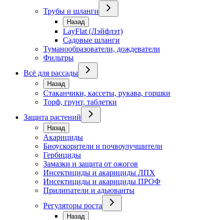
Трубы и шланги
Назад
LayFlat (Лэйфлэт)
Садовые шланги
Туманообразователи, дождеватели
Фильтры
Всё для рассады
Назад
Стаканчики, кассеты, рукава, горшки
Торф, грунт, таблетки
Защита растений
Назад
Акарициды
Биоускорители и почвоулучшители
Гербициды
Замазки и защита от ожогов
Инсектициды и акарициды ЛПХ
Инсектициды и акарициды ПРОФ
Прилипатели и адьюванты
Регуляторы роста
Назад