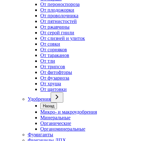
От пероноспороза
От плодожорки
От проволочника
От пятнистостей
От ржавчины
От серой гнили
От слизней и улиток
От совки
От сорняков
От тараканов
От тли
От трипсов
От фитофторы
От фузариоза
От хруща
От щитовки
Удобрения
Назад
Микро- и макроудобрения
Минеральные
Органические
Органоминеральные
Фумиганты
Фунгициды ЛПХ