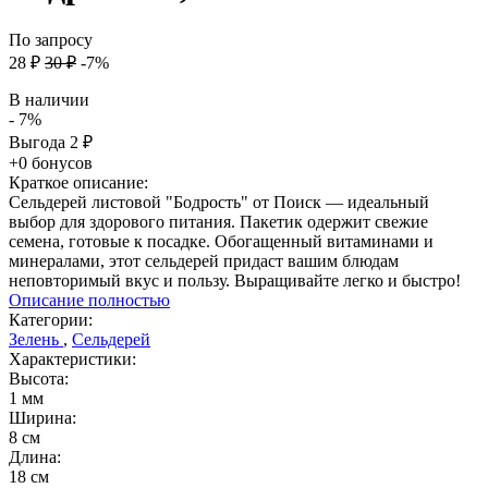
По запросу
28
₽
30
₽
-7%
В наличии
- 7%
Выгода
2
₽
+0 бонусов
Краткое описание:
Сельдерей листовой "Бодрость" от Поиск — идеальный
выбор для здорового питания. Пакетик одержит свежие
семена, готовые к посадке. Обогащенный витаминами и
минералами, этот сельдерей придаст вашим блюдам
неповторимый вкус и пользу. Выращивайте легко и быстро!
Описание полностью
Категории:
Зелень
,
Сельдерей
Характеристики:
Высота:
1 мм
Ширина:
8 см
Длина:
18 см