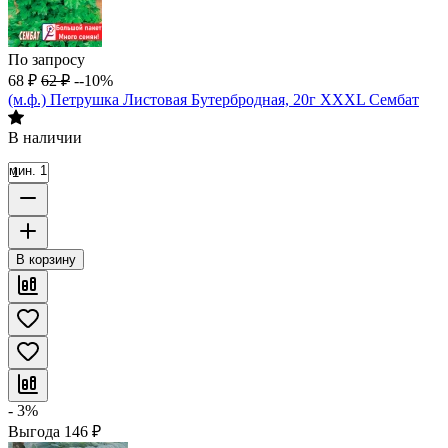
По запросу
68
₽
62
₽
--10%
(м.ф.) Петрушка Листовая Бутербродная, 20г XXXL Сембат
В наличии
мин. 1
В корзину
- 3%
Выгода
146
₽