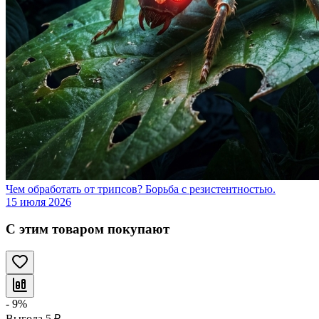
Чем обработать от трипсов? Борьба с резистентностью.
15 июля 2026
С этим товаром покупают
- 9%
Выгода
5
₽