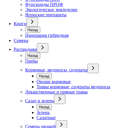
Фунгициды ПРОФ
Экологическое земледелие
Японские препараты
Книги
Назад
Цинерария гибридная
Семена
Распродажа
Назад
Грибы
Кормовые, медоносы, сидераты
Назад
Овощи кормовые
Травы кормовые, сидераты медоносы
Лекарственные и пряные травы
Салат и зелень
Назад
Зелень
Салатные
Семена овощей