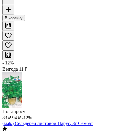
В корзину
- 12%
Выгода
11
₽
По запросу
83
₽
94
₽
-12%
(м.ф.) Сельдерей листовой Парус, 3г Сембат