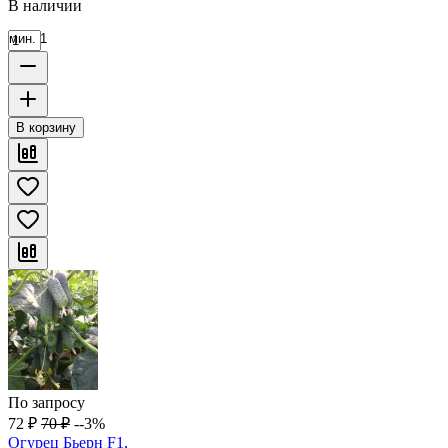
В наличии
мин. 1
В корзину
По запросу
72
₽
70
₽
--3%
Огурец Бьерн F1,