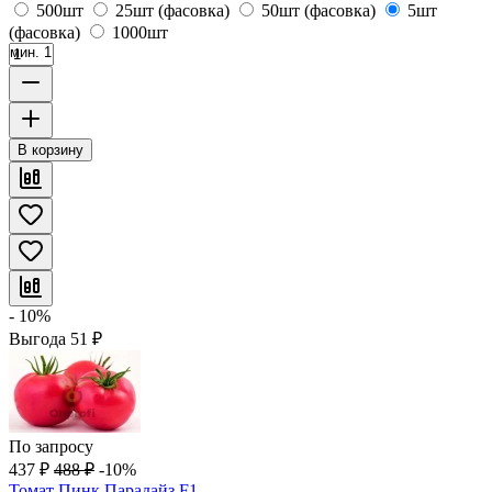
500шт
25шт (фасовка)
50шт (фасовка)
5шт
(фасовка)
1000шт
мин. 1
В корзину
- 10%
Выгода
51
₽
По запросу
437
₽
488
₽
-10%
Томат Пинк Парадайз F1,