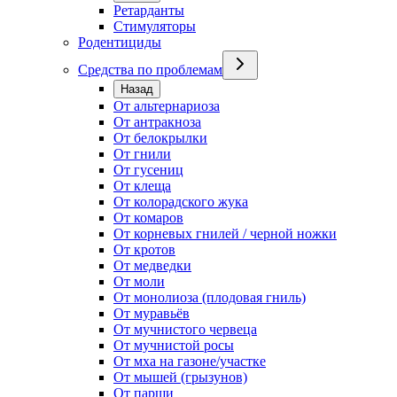
Ретарданты
Стимуляторы
Родентициды
Средства по проблемам
Назад
От альтернариоза
От антракноза
От белокрылки
От гнили
От гусениц
От клеща
От колорадского жука
От комаров
От корневых гнилей / черной ножки
От кротов
От медведки
От моли
От монолиоза (плодовая гниль)
От муравьёв
От мучнистого червеца
От мучнистой росы
От мха на газоне/участке
От мышей (грызунов)
От парши