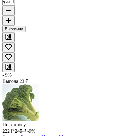
мин. 1
В корзину
- 9%
Выгода
23
₽
По запросу
222
₽
245
₽
-9%