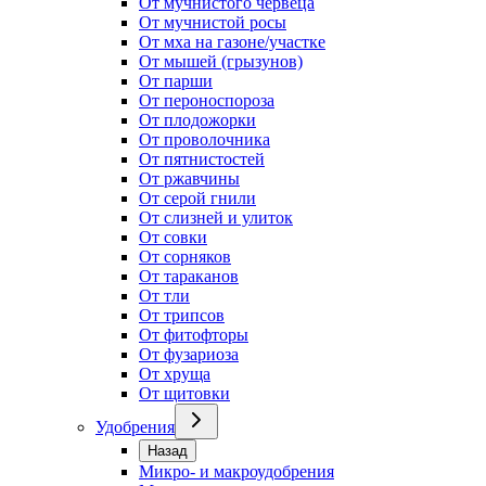
От мучнистого червеца
От мучнистой росы
От мха на газоне/участке
От мышей (грызунов)
От парши
От пероноспороза
От плодожорки
От проволочника
От пятнистостей
От ржавчины
От серой гнили
От слизней и улиток
От совки
От сорняков
От тараканов
От тли
От трипсов
От фитофторы
От фузариоза
От хруща
От щитовки
Удобрения
Назад
Микро- и макроудобрения