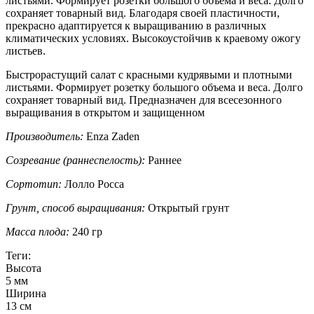
листьями. Формирует розетки большого объема и веса. Долго
сохраняет товарный вид. Благодаря своей пластичности,
прекрасно адаптируется к выращиванию в различных
климатических условиях. Высокоустойчив к краевому ожогу
листьев.
Быстрорастущий салат с красными кудрявыми и плотными
листьями. Формирует розетку большого объема и веса. Долго
сохраняет товарный вид. Предназначен для всесезонного
выращивания в открытом и защищенном
Производитель:
Enza Zaden
Созревание (раннеспелость):
Раннее
Сортотип:
Лолло Росса
Грунт, способ выращивания:
Открытый грунт
Масса плода:
240 гр
Теги:
Высота
5 мм
Ширина
13 см