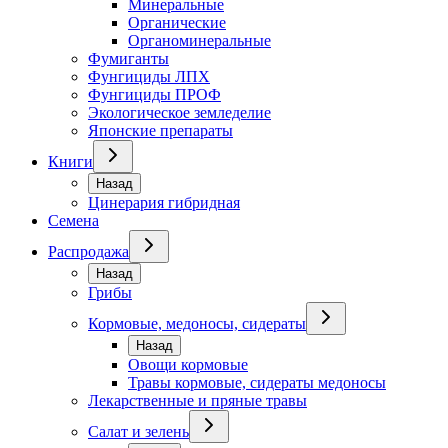
Минеральные
Органические
Органоминеральные
Фумиганты
Фунгициды ЛПХ
Фунгициды ПРОФ
Экологическое земледелие
Японские препараты
Книги
Назад
Цинерария гибридная
Семена
Распродажа
Назад
Грибы
Кормовые, медоносы, сидераты
Назад
Овощи кормовые
Травы кормовые, сидераты медоносы
Лекарственные и пряные травы
Салат и зелень