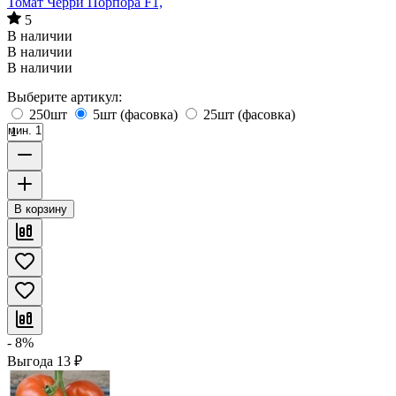
Томат Черри Порпора F1,
5
В наличии
В наличии
В наличии
Выберите артикул:
250шт
5шт (фасовка)
25шт (фасовка)
мин. 1
В корзину
- 8%
Выгода
13
₽