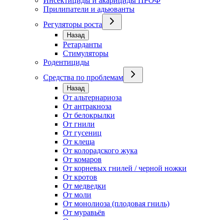
Инсектициды и акарициды ПРОФ
Прилипатели и адьюванты
Регуляторы роста
Назад
Ретарданты
Стимуляторы
Родентициды
Средства по проблемам
Назад
От альтернариоза
От антракноза
От белокрылки
От гнили
От гусениц
От клеща
От колорадского жука
От комаров
От корневых гнилей / черной ножки
От кротов
От медведки
От моли
От монолиоза (плодовая гниль)
От муравьёв