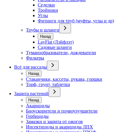
Седелки
Тройники
Углы
Фитинги для труб (муфты, углы и др)
Трубы и шланги
Назад
LayFlat (Лэйфлэт)
Садовые шланги
Туманообразователи, дождеватели
Фильтры
Всё для рассады
Назад
Стаканчики, кассеты, рукава, горшки
Торф, грунт, таблетки
Защита растений
Назад
Акарициды
Биоускорители и почвоулучшители
Гербициды
Замазки и защита от ожогов
Инсектициды и акарициды ЛПХ