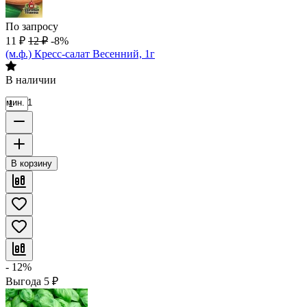
По запросу
11
₽
12
₽
-8%
(м.ф.) Кресс-салат Весенний, 1г
В наличии
мин. 1
В корзину
- 12%
Выгода
5
₽