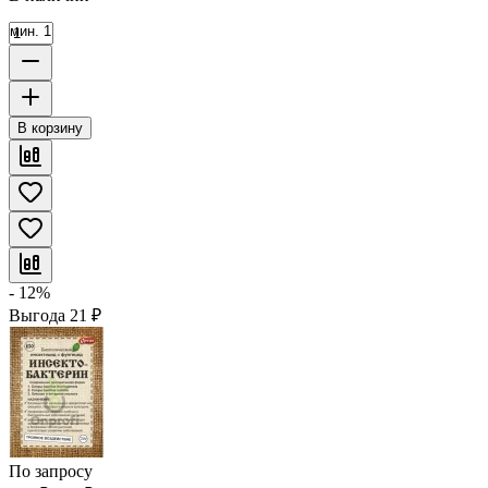
мин. 1
В корзину
- 12%
Выгода
21
₽
По запросу