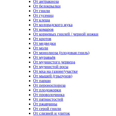
От антракноза
От белокрылки
От гнили
От гусениц
От клеща
От колорадского жука
От комаров
От корневых гнилей / черной ножки
От кротов
От медведки
От моли
От монолиоза (плодовая гниль)
От муравьёв
От мучнистого червеца
От мучнистой росы
От мха на газоне/участке
От мышей (грызунов)
От парши
От пероноспороза
От плодожорки
От проволочника
От пятнистостей
От ржавчины
От серой гнили
От слизней и улиток