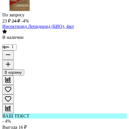
По запросу
23
₽
24
₽
-4%
Инсектицид Лепидоцид (БИО), 4мл
В наличии
мин. 1
В корзину
ВАШ ТЕКСТ
- 4%
Выгода
16
₽