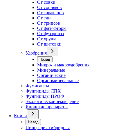
От совки
От сорняков
От тараканов
От тли
От трипсов
От фитофторы
От фузариоза
От хруща
От щитовки
Удобрения
Назад
Микро- и макроудобрения
Минеральные
Органические
Органоминеральные
Фумиганты
Фунгициды ЛПХ
Фунгициды ПРОФ
Экологическое земледелие
Японские препараты
Книги
Назад
Цинерария гибридная