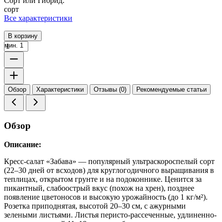
Сорт или Гибрид:
сорт
Все характеристики
В корзину
мин. 1
Обзор
Характеристики
Отзывы (0)
Рекомендуемые статьи
Обзор
Описание:
Кресс-салат «Забава» — популярный ультраскороспелый сорт
(22–30 дней от всходов) для круглогодичного выращивания в
теплицах, открытом грунте и на подоконнике. Ценится за
пикантный, слабоострый вкус (похож на хрен), позднее
появление цветоносов и высокую урожайность (до 1 кг/м²).
Розетка приподнятая, высотой 20–30 см, с ажурными
зелеными листьями. Листья перисто-рассеченные, удлиненно-