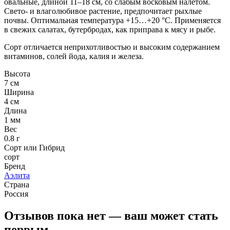
овальные, длиной 11–18 см, со слабым восковым налетом.
Свето- и влаголюбивое растение, предпочитает рыхлые
почвы. Оптимальная температура +15…+20 °C.
Применяется
в свежих салатах, бутербродах, как приправа к мясу и рыбе.
Сорт отличается неприхотливостью и высоким содержанием
витаминов, солей йода, калия и железа.
Высота
7 см
Ширина
4 см
Длина
1 мм
Вес
0.8 г
Сорт или Гибрид
сорт
Бренд
Аэлита
Страна
Россия
Отзывов пока нет — ваш может стать
первым.