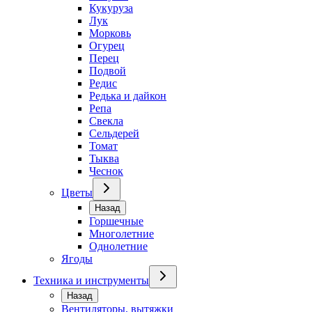
Кукуруза
Лук
Морковь
Огурец
Перец
Подвой
Редис
Редька и дайкон
Репа
Свекла
Сельдерей
Томат
Тыква
Чеснок
Цветы
Назад
Горшечные
Многолетние
Однолетние
Ягоды
Техника и инструменты
Назад
Вентиляторы, вытяжки