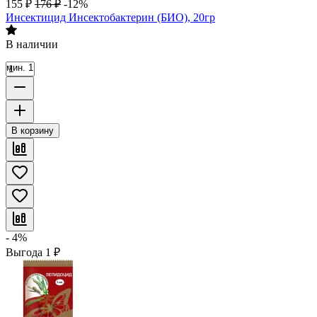
155
₽
176
₽
-12%
Инсектицид Инсектобактерин (БИО), 20гр
В наличии
мин. 1
В корзину
- 4%
Выгода
1
₽