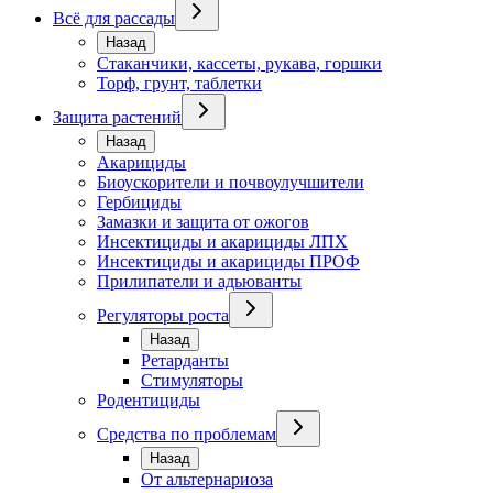
Всё для рассады
Назад
Стаканчики, кассеты, рукава, горшки
Торф, грунт, таблетки
Защита растений
Назад
Акарициды
Биоускорители и почвоулучшители
Гербициды
Замазки и защита от ожогов
Инсектициды и акарициды ЛПХ
Инсектициды и акарициды ПРОФ
Прилипатели и адьюванты
Регуляторы роста
Назад
Ретарданты
Стимуляторы
Родентициды
Средства по проблемам
Назад
От альтернариоза