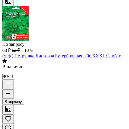
По запросу
68
₽
62
₽
--10%
(м.ф.) Петрушка Листовая Бутербродная, 20г XXXL Сембат
В наличии
мин. 1
В корзину