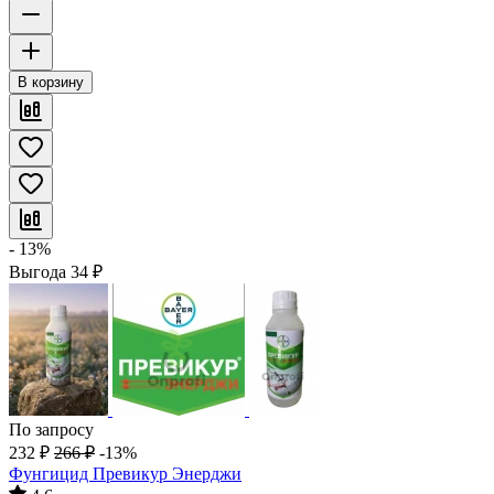
В корзину
- 13%
Выгода
34
₽
По запросу
232
₽
266
₽
-13%
Фунгицид Превикур Энерджи