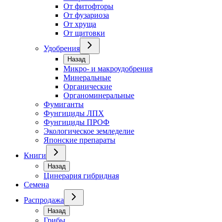
От фитофторы
От фузариоза
От хруща
От щитовки
Удобрения
Назад
Микро- и макроудобрения
Минеральные
Органические
Органоминеральные
Фумиганты
Фунгициды ЛПХ
Фунгициды ПРОФ
Экологическое земледелие
Японские препараты
Книги
Назад
Цинерария гибридная
Семена
Распродажа
Назад
Грибы