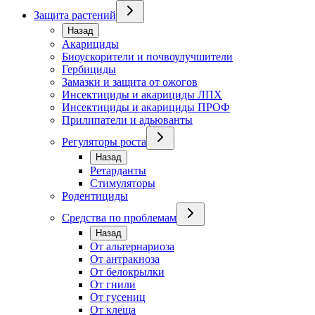
Защита растений
Назад
Акарициды
Биоускорители и почвоулучшители
Гербициды
Замазки и защита от ожогов
Инсектициды и акарициды ЛПХ
Инсектициды и акарициды ПРОФ
Прилипатели и адьюванты
Регуляторы роста
Назад
Ретарданты
Стимуляторы
Родентициды
Средства по проблемам
Назад
От альтернариоза
От антракноза
От белокрылки
От гнили
От гусениц
От клеща