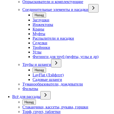
Опрыскиватели и комплектующие
Соединительные элементы и насадки
Назад
Заглушки
Инжекторы
Краны
Муфты
Распылители и насадки
Седелки
Тройники
Углы
Фитинги для труб (муфты, углы и др)
Трубы и шланги
Назад
LayFlat (Лэйфлэт)
Садовые шланги
Туманообразователи, дождеватели
Фильтры
Всё для рассады
Назад
Стаканчики, кассеты, рукава, горшки
Торф, грунт, таблетки