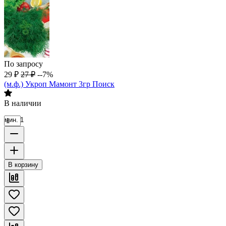
По запросу
29
₽
27
₽
--7%
(м.ф.) Укроп Мамонт 3гр Поиск
В наличии
мин. 1
В корзину