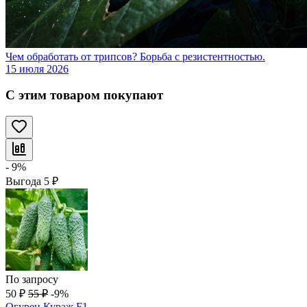
Чем обработать от трипсов? Борьба с резистентностью.
15 июля 2026
С этим товаром покупают
- 9%
Выгода
5
₽
По запросу
50
₽
55
₽
-9%
Огурец Кураж F1,