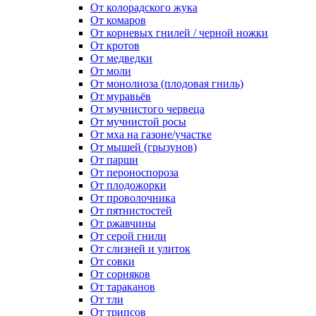
От колорадского жука
От комаров
От корневых гнилей / черной ножки
От кротов
От медведки
От моли
От монолиоза (плодовая гниль)
От муравьёв
От мучнистого червеца
От мучнистой росы
От мха на газоне/участке
От мышей (грызунов)
От парши
От пероноспороза
От плодожорки
От проволочника
От пятнистостей
От ржавчины
От серой гнили
От слизней и улиток
От совки
От сорняков
От тараканов
От тли
От трипсов