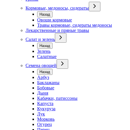
Кормовые, медоносы, сидераты
Назад
Овощи кормовые
Травы кормовые, сидераты медоносы
Лекарственные и пряные травы
Салат и зелень
Назад
Зелень
Салатные
Семена овощей
Назад
Арбуз
Баклажаны
Бобовые
Дыня
Кабачки, патиссоны
Капуста
Кукуруза
Лук
Морковь
Огурец
Перец