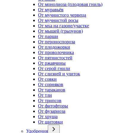
От монолиоза (плодовая гниль)
От муравьёв
От мучнистого червеца
От мучнистой росы
От мха на газоне/участке
От мышей (грызунов)
От парши
От пероноспороза
От плодожорки
От проволочника
От пятнистостей
От ржавчины
От серой гнили
От слизней и улиток
От совки
От сорняков
От тараканов
От тли
От трипсов
От фитофторы
От фузариоза
От хруща
От щитовки
Удобрения