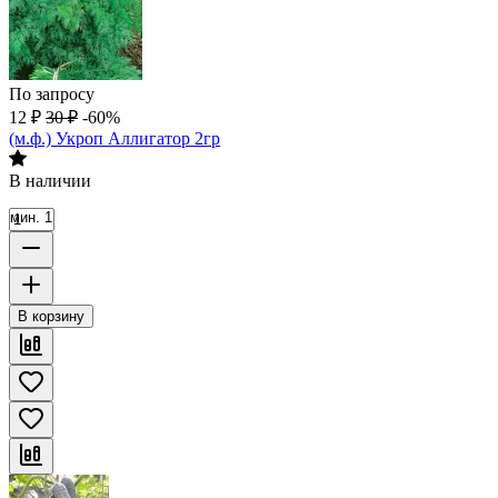
По запросу
12
₽
30
₽
-60%
(м.ф.) Укроп Аллигатор 2гр
В наличии
мин. 1
В корзину