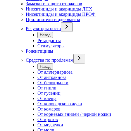
Замазки и защита от ожогов
Инсектициды и акарициды ЛПХ
Инсектициды и акарициды ПРОФ
Прилипатели и адьюванты
Регуляторы роста
Назад
Ретарданты
Стимуляторы
Родентициды
Средства по проблемам
Назад
От альтернариоза
От антракноза
От белокрылки
От гнили
От гусениц
От клеща
От колорадского жука
От комаров
От корневых гнилей / черной ножки
От кротов
От медведки
От моли