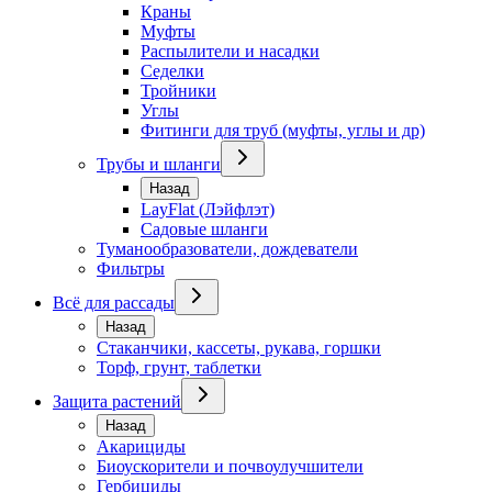
Краны
Муфты
Распылители и насадки
Седелки
Тройники
Углы
Фитинги для труб (муфты, углы и др)
Трубы и шланги
Назад
LayFlat (Лэйфлэт)
Садовые шланги
Туманообразователи, дождеватели
Фильтры
Всё для рассады
Назад
Стаканчики, кассеты, рукава, горшки
Торф, грунт, таблетки
Защита растений
Назад
Акарициды
Биоускорители и почвоулучшители
Гербициды