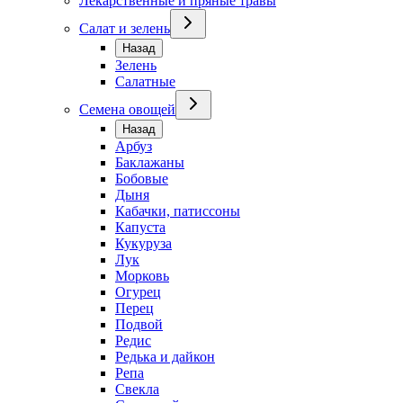
Лекарственные и пряные травы
Салат и зелень
Назад
Зелень
Салатные
Семена овощей
Назад
Арбуз
Баклажаны
Бобовые
Дыня
Кабачки, патиссоны
Капуста
Кукуруза
Лук
Морковь
Огурец
Перец
Подвой
Редис
Редька и дайкон
Репа
Свекла