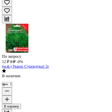
По запросу
12
₽
0
₽
-0%
(м.ф.) Укроп Супердукат 2г
В наличии
мин. 1
В корзину