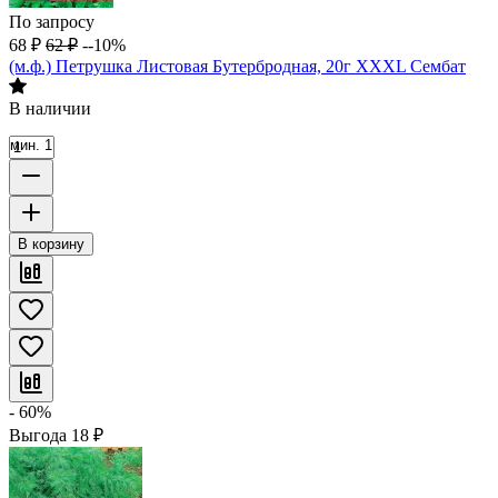
По запросу
68
₽
62
₽
--10%
(м.ф.) Петрушка Листовая Бутербродная, 20г XXXL Сембат
В наличии
мин. 1
В корзину
- 60%
Выгода
18
₽