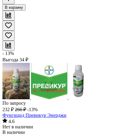
В корзину
- 13%
Выгода
34
₽
По запросу
232
₽
266
₽
-13%
Фунгицид Превикур Энерджи
4.6
Нет в наличии
В наличии