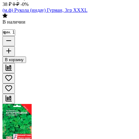
38
₽
0
₽
-0%
(м.ф) Рукола (индау) Гурман, 3гр XXXL
В наличии
мин. 1
В корзину