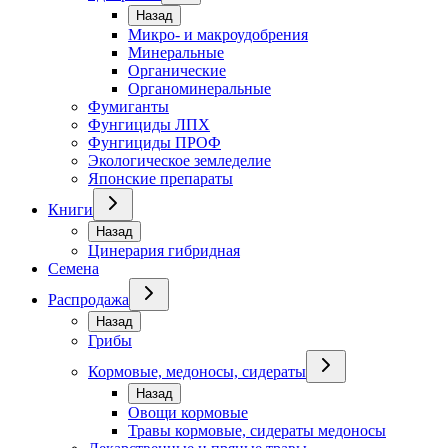
Назад
Микро- и макроудобрения
Минеральные
Органические
Органоминеральные
Фумиганты
Фунгициды ЛПХ
Фунгициды ПРОФ
Экологическое земледелие
Японские препараты
Книги
Назад
Цинерария гибридная
Семена
Распродажа
Назад
Грибы
Кормовые, медоносы, сидераты
Назад
Овощи кормовые
Травы кормовые, сидераты медоносы